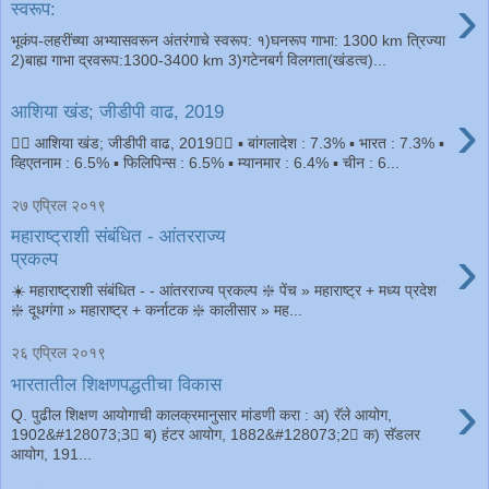
›
स्वरूप:
भूकंप-लहरींच्या अभ्यासवरून अंतरंगाचे स्वरूप: १)घनरूप गाभा: 1300 km त्रिज्या
2)बाह्य गाभा द्रवरूप:1300-3400 km 3)गटेनबर्ग विलगता(खंडत्व)...
›
आशिया खंड; जीडीपी वाढ, 2019
 आशिया खंड; जीडीपी वाढ, 2019 ▪ बांगलादेश : 7.3% ▪ भारत : 7.3% ▪
व्हिएतनाम : 6.5% ▪ फिलिपिन्स : 6.5% ▪ म्यानमार : 6.4% ▪ चीन : 6...
२७ एप्रिल २०१९
महाराष्ट्राशी संबंधित - आंतरराज्य
›
प्रकल्प
☀️ महाराष्ट्राशी संबंधित - - आंतरराज्य प्रकल्प ❇️ पेंच » महाराष्ट्र + मध्य प्रदेश
❇️ दूधगंगा » महाराष्ट्र + कर्नाटक ❇️ कालीसार » मह...
२६ एप्रिल २०१९
भारतातील शिक्षणपद्धतीचा विकास
›
Q. पुढील शिक्षण आयोगाची कालक्रमानुसार मांडणी करा : अ) रॅले आयोग,
1902&#128073;3⃣ ब) हंटर आयोग, 1882&#128073;2⃣ क) सॅडलर
आयोग, 191...