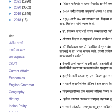
►
2021
(1928)
● 'देशात पहिल्यांदाच ७०० मेगावॉट क्षमतेचे तब
►
2020
(3502)
● २०३१ पर्यंत देशाची अणुऊर्जा क्षमता २२ हजा
►
2019
(1549)
● १९६० आणि ७० च्या दशकात डॉ. विक्रम साराभा
►
2018
(15)
आर. चिदंबरम यांनी व्यक्त केले.
● डॉ. विक्रम साराभाई यांच्या जन्मशताब्दी वर्षा
लेबल
● अंतराळ विज्ञान व अणुऊर्जा क्षेत्रात कार्यरत
पोलीस भरती
● डॉ. चिदंरबरम म्हणाले, 'आर्थिक क्षेत्रात द
मराठी व्याकरण
सारभाई व डॉ. भाभा यांनाच जाते. त्यांनी त्यावेळ
आपल्यासमोर आहेत.'
समाजसुधारक
● देशाची ऊर्जा मागणी वाढती आहे. अशावेळी औष्
CSAT
वीजनिर्मिती करणाऱ्या प्रकल्पांमधील प्रदूषण
Current Affairs
● इस्रोचे माजी अध्यक्ष ए. एस. किरण कुमार म्ह
Economics
● भारताने क्रायोजनिक इंजिन देशात तयार के
English Grammar
● जीएसएलव्हीच्या तीन यशस्वी मोहिमा केल्या 
Geography
History
● पुढील काळात लवकरच उपग्रह वाहनाचा पुनर्
Indian Polity
● भारताने सोडलेला उपग्रह समुद्रात नाविकांन