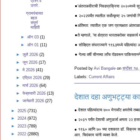
प्रश्न व
उत्तरे.
◾️'अंतराळवीराची निवडप्रक्रिया २०२०मध्ये स
ग्रामपंचायत
◾️ २०२२पर्यंत त्यातील सर्वोत्कृष्ट २५ जणांची
बद्दल
संपूर्ण
◾️अंतिमत: त्यातील एक जण प्रत्यक्षात अंतराळ
माहिती
◾️ते म्हणाले, 'या क्षेत्रात भारताबरोबर सहकार्य म
►
ऑग 03
(1)
►
ऑग 01
(11)
◾️ सोव्हिएत संघराज्याने १९६३मध्ये पहिल्यां
◾️ गेल्या वर्षी चीनच्या लाँच पॅडवरून पाकिस्
►
जुलै 2026
(2)
►
जून 2026
(17)
Posted by
Avi Bangale
on
सप्टेंबर १७
►
मे 2026
(41)
Labels:
Current Affairs
►
एप्रिल 2026
(29)
►
मार्च 2026
(64)
►
फेब्रुवारी 2026
(13)
देशात दहा अणुभट्ट्या कार्
►
जानेवारी 2026
(27)
● देशात पहिल्यांदाच ७०० मेगावॉट क्षमतेचे तब्
►
2025
(731)
►
2024
(972)
● २०३१ पर्यंत देशाची अणुऊर्जा क्षमता २२ हजा
►
2023
(789)
● १९६० आणि ७० च्या दशकात डॉ. विक्रम साराभा
►
2022
(2880)
आर. चिदंबरम यांनी व्यक्त केले.