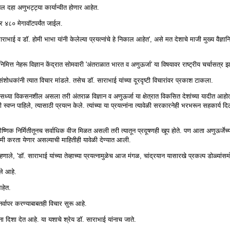
्बल दहा अणुभट्ट्या कार्यान्वीत होणार आहेत.
र ४८० मेगावॉटपर्यंत जाईल.
ई व डॉ. होमी भाभा यांनी केलेल्या प्रयत्नांचे हे निकाल आहेत', असे मत देशाचे माजी मुख्य वैज्ञा
निमित्त नेहरू विज्ञान केंद्रात सोमवारी 'अंतराळात भारत व अणुऊर्जा' या विषयावर राष्ट्रीय चर्चासत्र झ
 संशोधकांनी त्यात विचार मांडले. तसेच डॉ. साराभाई यांच्या दूरदृष्टी विचारांवर प्रकाश टाकला.
ेश सध्या विकसनशील असला तरी अंतराळ विज्ञान व अणुऊर्जा या क्षेत्रात विकसित देशांच्या यादीत आहोत
ी स्वप्न पाहिले, त्यासाठी प्रयत्न केले. त्यांच्या या प्रयत्नांना त्यावेळी सरकारनेही भरभरून सहकार्य 
णिक निर्मितीतूनच सर्वाधिक वीज मिळत असली तरी त्यातून प्रदूषणही खूप होते. पण आता अणुऊर्जेच्या
 कमी करता येणार असल्याची माहितीही यावेळी देण्यात आली.
णाले, 'डॉ. साराभाई यांच्या तेव्हाच्या प्रयत्नामुळेच आज मंगळ, चांद्रयान यासारखे प्रकल्प डोळ्या
ले आहे.
आहेत.
वापर करण्याबाबतही विचार सुरू आहे.
ा दिशा देत आहे. या यशाचे श्रेय डॉ. साराभाई यांनाच जाते.