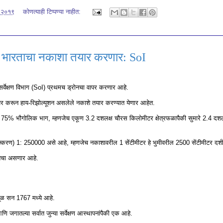
, २०१९
कोणत्याही टिप्पण्‍या नाहीत:
 भारताचा नकाशा तयार करणार: SoI
र्वेक्षण विभाग (SoI) प्रथमच ड्रोनचा वापर करणार आहे.
वापर करून हाय-रिझोल्यूशन असलेले नकाशे तयार करण्यात येणार आहेत.
कूण 75% भौगोलिक भाग, म्हणजेच एकूण 3.2 दशलक्ष चौरस किलोमीटर क्षेत्रफळापैकी सुमारे 2.4 दशल
(पृथक्करण) 1: 250000 असे आहे, म्हणजेच नकाशावरील 1 सेंटीमीटर हे भुमीवरील 2500 सेंटीमीटर दर्शव
शनचा असणार आहे.
 मूळ सन 1767 मध्ये आहे.
णि जगातल्या सर्वात जुन्या सर्वेक्षण आस्थापनांपैकी एक आहे.