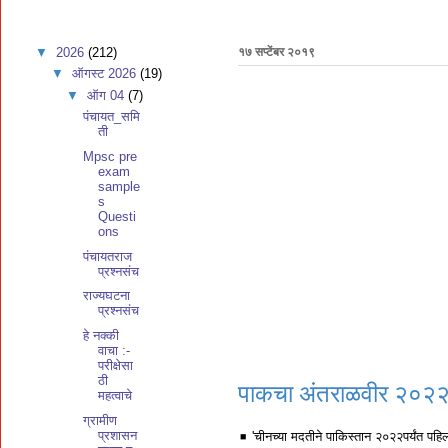
▼
2026
(212)
१७ सप्टेंबर २०१९
▼
ऑगस्ट 2026
(19)
▼
ऑग 04
(7)
पंचायत_समि
ती
Mpsc pre
exam
sample
s
Questi
ons
पंचायतराज
प्रश्नसंच
राज्यघटना
प्रश्नसंच
हे नक्की
वाचा :-
परीक्षेसा
ठी
पाकचा अंतराळवीर २०२२
महत्वाचे
ग्रामीण
प्रशासन
◾️ 'चीनच्या मदतीने पाकिस्तान २०२२पर्यंत पहि