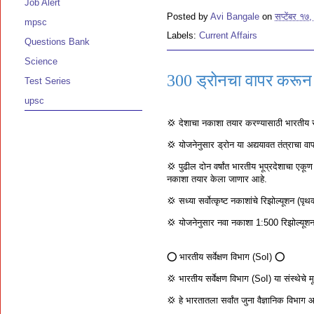
Job Alert
Posted by
Avi Bangale
on
सप्टेंबर १७
mpsc
Labels:
Current Affairs
Questions Bank
Science
300 ड्रोनचा वापर करून
Test Series
upsc
💢 देशाचा नकाशा तयार करण्यासाठी भारतीय स
💢 योजनेनुसार ड्रोन या अद्ययावत तंत्राचा 
💢 पुढील दोन वर्षांत भारतीय भूप्रदेशाचा ए
नकाशा तयार केला जाणार आहे.
💢 सध्या सर्वोत्कृष्ट नकाशांचे रिझोल्यूशन 
💢 योजनेनुसार नवा नकाशा 1:500 रिझोल्यू
⭕️ भारतीय सर्वेक्षण विभाग (SoI) ⭕️
💢 भारतीय सर्वेक्षण विभाग (SoI) या संस्थेचे
💢 हे भारतातला सर्वांत जुना वैज्ञानिक विभाग आ