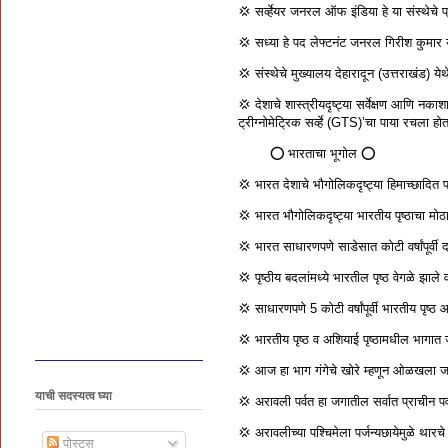
💢 सर्व्हेयर जनरल ऑफ इंडिया हे या संस्थेचे 
💢 सध्या हे पद लेफ्टनंट जनरल गिरीश कुमार य
💢 संस्थेचे मुख्यालय देहारादून (उत्तराखंड) ये
💢 देशाचे शास्त्रीयदृष्ट्या सर्वेक्षण आणि नका
ट्रीग्नोमेट्रिक सर्व्हे (GTS)’चा पाया रचला होत
⭕️ भारताचा भूगोल ⭕️
💢 भारत देशाचे भौगोलिकदृष्ट्या हिमाच्छादित 
💢 भारत भौगोलिकदृष्ट्या भारतीय पृष्ठाचा मो
💢 भारत साधारणपणे साडेसात कोटी वर्षांपूर्वी 
💢 पृष्ठीय बदलांमध्ये भारतील पृष्ठ वेगळे झाले
💢 साधारणपणे 5 कोटी वर्षांपूर्वी भारतीय पृष्
💢 भारतीय पृष्ठ व अशियाई पृष्ठामधील भागात 
💢 आज हा भाग गंगेचे खोरे म्हणून ओळखला जातो. 
याची सदस्यत्व घ्या
💢 अरावली पर्वत हा जगातील सर्वात प्राचीन पर्
💢 अरावलीच्या पश्चिमेला पर्जन्यछायेमुळे थार
पोस्ट्स