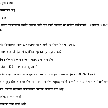
प्रमुख आहेत.
ांच्याकडे आहे.
थे आहे.
शा तयार करण्यासाठी कर्नल लॅम्ब्टन आणि सर जॉर्ज एव्हरेस्ट या प्रसिद्ध सर्वेक्षकांनी 10 एप्रिल 1802 
ा.
पर्वत (हिमालय), वाळवंट, दख्ख्ननचे पठार असे प्रादेशिक विभाग पडतात.
ठा भाग आहे. जो इंडो-ऑस्ट्रेलियन पृष्ठाचा एक तुकडा आहे.
दक्षिण गोलार्धातील गोंडवन या महाखंडाचा भाग होता.
 व ईशान्य दिशेला वेगाने सरकू लागले.
ठ आशियाई पृष्ठाला धडकले यामुळे भारताच्या उत्तर व इशान्य भागात हिमालयाची निर्मिती झाली.
जो समुद्र होता तो दलदलीचा भाग बनला व नंतर हळूहळू नद्यांनी आणलेल्या गाळाने या भाग मैदानी बन
गंगेच्या खोर्‍याच्या पश्चिमेकडे अरावली पर्वताची रांग आहे.
वतांमध्ये गणला जातो
चे वाळवंट तयार झाले आहे.