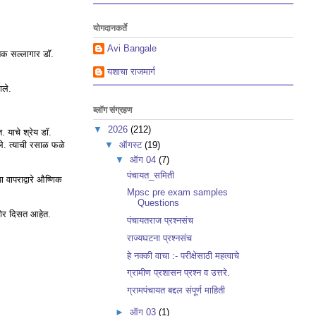
योगदानकर्ते
Avi Bangale
निक सल्लागार डॉ.
यशाचा राजमार्ग
ाले.
ब्लॉग संग्रहण
▼
2026
(212)
. याचे श्रेय डॉ.
▼
ऑगस्ट
(19)
दिले. त्याची रसाळ फळे
▼
ऑग 04
(7)
पंचायत_समिती
 वापराद्वारे औष्णिक
Mpsc pre exam samples
Questions
ंसमोर दिसत आहेत.
पंचायतराज प्रश्नसंच
राज्यघटना प्रश्नसंच
हे नक्की वाचा :- परीक्षेसाठी महत्वाचे
ग्रामीण प्रशासन प्रश्न व उत्तरे.
ग्रामपंचायत बद्दल संपूर्ण माहिती
►
ऑग 03
(1)