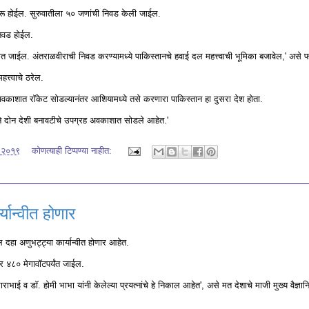
ुरू होईल. सुरुवातीला ५० जणांची निवड केली जाईल.
 निवड होईल.
ात जाईल. अंतराळवीराची निवड करण्यामध्ये पाकिस्तानचे हवाई दल महत्त्वाची भूमिका बजावेल,' असे फ
हत्त्वाचे ठरेल.
दा अवकाशात रॉकेट सोडल्यानंतर आशियामध्ये तसे करणारा पाकिस्तान हा दुसरा देश होता.
तानने दोन देशी बनावटीचे उपग्रह अवकाशात सोडले आहेत.'
, २०१९
कोणत्याही टिप्पण्‍या नाहीत:
यान्वीत होणार
बल दहा अणुभट्ट्या कार्यान्वीत होणार आहेत.
र ४८० मेगावॉटपर्यंत जाईल.
ई व डॉ. होमी भाभा यांनी केलेल्या प्रयत्नांचे हे निकाल आहेत', असे मत देशाचे माजी मुख्य वैज्ञा