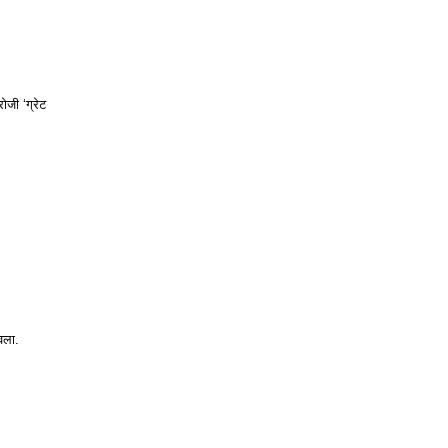
रोजी ‘ग्रेट
वला.