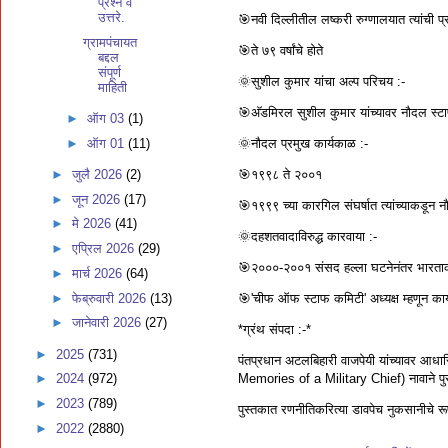
प्रश्न व
उत्तरे.
🎯नवी दिल्लीतील लष्करी रुग्णालयात त्यांची प
ग्रामपंचायत
🎯ते ७९ वर्षांचे होते
बद्दल
संपूर्ण
🌞सुशील कुमार यांचा अल्प परिचय :-
माहिती
🎯अ‍ॅडमिरल सुशील कुमार यांच्यावर नौदल स्टाफ
►
ऑग 03
(1)
►
ऑग 01
(11)
🌞नौदल प्रमुख कार्यकाळ :-
🎯१९९८ ते २००१
►
जुलै 2026
(2)
►
जून 2026
(17)
🎯१९९९ च्या कारगिल संघर्षात त्यांच्याकडून 
►
मे 2026
(41)
🌞दहशतवादाविरुद्ध कारवाया :-
►
एप्रिल 2026
(29)
🎯२०००-२००१ संसद हल्ला घटनेनंतर भारताक
►
मार्च 2026
(64)
►
फेब्रुवारी 2026
(13)
🎯'चीफ ऑफ स्टाफ कमिटी' अध्यक्ष म्हणून कार्
►
जानेवारी 2026
(27)
*ग्रंथ संपदा :-*
►
2025
(731)
पंतप्रधान अटलबिहारी वाजपेयी यांच्यावर आ
Memories of a Military Chief) नावाने प
►
2024
(972)
►
2023
(789)
पुस्तकात रणनीतिकरित्या डावपेच नुकसानीचे रूपा
►
2022
(2880)