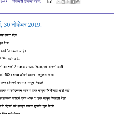
, २०१९
कोणत्याही टिप्पण्‍या नाहीत:
 30 नोव्हेंबर 2019.
कांसह एकता दिन
घून गेला
्सव आयोजित केला जाईल
 3.7% पर्यंत वाढेल
 चाचणी-अयशस्वी 2 स्पाइक एलआर मिसाईलची चाचणी केली
ासाठी 400 दशलक्ष डॉलर्स इतक्या पतपुरवठा केला
न्फेडरेशनचे उपाध्यक्ष म्हणून निवडले
ोसिएशनमध्ये स्पोर्ट्समन ऑफ द इयर म्हणून गौरविण्यात आले आहे
िएशनमध्ये स्पोर्ट्स वूमन ऑफ दी इयर म्हणून निवडली गेली
ि दिल्ली की बुलबुल नामक पुस्तके सुरू केली.