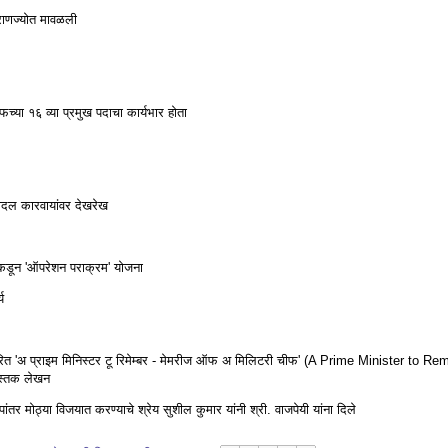
्राणज्योत मावळली
च्या १६ व्या प्रमुख पदाचा कार्यभार होता
नौदल कारवायांवर देखरेख
डून 'ऑपरेशन पराक्रम' योजना
य
धारित 'अ प्राइम मिनिस्टर टू रिमेम्बर - मेमरीज ऑफ अ मिलिटरी चीफ' (A Prime Minister to R
ुस्तक लेखन
ंतर मोठ्या विजयात करण्याचे श्रेय सुशील कुमार यांनी श्री. वाजपेयी यांना दिले