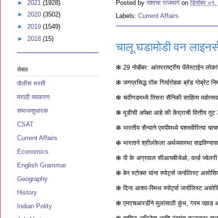
►
2021
(1928)
Posted by
यशाचा राजमार्ग
on
डिसेंबर ०१
►
2020
(3502)
Labels:
Current Affairs
►
2019
(1549)
►
2018
(15)
चालू घडामोडी वन लाइनर्स,
❇ 29 नोव्हेंबर: आंतरराष्ट्रीय पॅलेस्टाईन लो
लेबल
❇ जगप्रसिद्ध रॉक गिर्यारोहक ब्रॅड गोब्रेट नि
पोलीस भरती
मराठी व्याकरण
❇ चंदीगडमध्ये तिसरा सैनिकी साहित्य महोत
समाजसुधारक
❇ मूडीची अपेक्षा आहे की केंद्राची वित्तीय तूट
CSAT
❇ भारतीय सैन्याने एमपीमध्ये यशस्वीरित्या
Current Affairs
❇ भारताने श्रीलंकेला अर्थव्यवस्था वाढविण्य
Economics
❇ पी के अग्रवाल सीआयबीजेओ, वर्ल्ड ज्वेलरी क
English Grammar
❇ बेन स्टोक्स यांना स्पोर्ट्स जर्नालिस्ट अस
Geography
❇ दिना आशर-स्मिथ स्पोर्ट्स जर्नालिस्ट असोस
History
❇ एमएचआरडीने मुलांसाठी कुंभ, गरम पहाड आण
Indian Polity