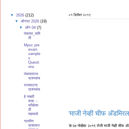
▼
2026
(212)
०१ डिसेंबर २०१९
▼
ऑगस्ट 2026
(19)
▼
ऑग 04
(7)
पंचायत_समि
ती
Mpsc pre
exam
sample
s
Questi
ons
पंचायतराज
प्रश्नसंच
राज्यघटना
प्रश्नसंच
हे नक्की
वाचा :-
परीक्षेसा
ठी
'माजी नेव्ही चीफ अ‍ॅडमि
महत्वाचे
ग्रामीण
प्रशासन
🎯२७ नोव्हेंबर २०१९ रोजी माजी नेव्ही चीफ अ