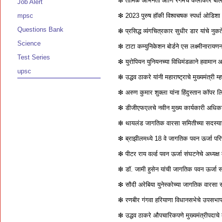
❇ तामिळ अभिनेता आणि रंगमंच कलाकार बाला 
Job Alert
mpsc
❇ 2023 पुरुष हॉकी विश्वचषक स्पर्धा ओडिशा
Questions Bank
❇ प्रसिद्ध व्यंगचित्रकार सुधीर डार यांचे नु
Science
❇ टाटा कम्युनिकेशन बोर्डने एस लक्ष्मीनाराय
Test Series
❇ युरोपियन युनियनच्या विधिमंडळाने हवामान
upsc
❇ उद्धव ठाकरे यांनी महाराष्ट्राचे मुख्यमंत्री 
❇ अरुण कुमार शुक्ला यांना हिंदुस्तान कॉपर लि
❇ डीजीएफएलचे नवीन मुख्य कार्यकारी अधिकारी 
❇ थायलंड जागतिक वारसा समितीच्या सदस्या
❇ ब्राझीलमध्ये 18 वे जागतिक पवन ऊर्जा प
❇ पीटर राय वर्ल्ड पवन ऊर्जा संघटनेचे अध्यक्ष 
❇ डॉ. जामी हुसेन यांची जागतिक पवन ऊर्जा सं
❇ सौदी अरेबिया युनेस्कोच्या जागतिक वारसा
❇ रणबीर गंगवा हरियाणा विधानसभेचे उपसभाप
❇ उद्धव ठाकरे औपचारिकपणे मुख्यमंत्रीपदाचे 