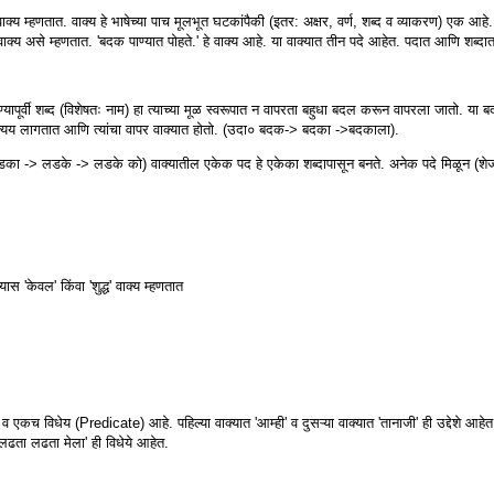
ाला वाक्य म्हणतात. वाक्य हे भाषेच्या पाच मूलभूत घटकांपैकी (इतर: अक्षर, वर्ण, शब्द व व्याकरण) एक आहे.
ला वाक्य असे म्हणतात. 'बदक पाण्यात पोहते.' हे वाक्य आहे. या वाक्यात तीन पदे आहेत. पदात आणि शब्
ण्यापूर्वी शब्द (विशेषतः नाम) हा त्याच्या मूळ स्वरूपात न वापरता बहुधा बदल करून वापरला जातो. या ब
्रत्यय लागतात आणि त्यांचा वापर वाक्यात होतो. (उदा० बदक-> बदका ->बदकाला).
 (लडका -> लडके -> लडके को) वाक्यातील एकेक पद हे एकेका शब्दापासून बनते. अनेक पदे मिळून (शेजा
स 'केवल' किंवा 'शुद्ध' वाक्य म्हणतात
 व एकच विधेय (Predicate) आहे. पहिल्या वाक्यात 'आम्ही' व दुसऱ्या वाक्यात 'तानाजी' ही उद्देशे आहेत
 'लढता लढता मेला' ही विधेये आहेत.