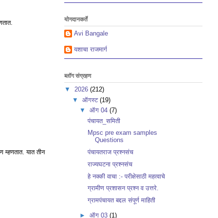
योगदानकर्ते
हणतात.
Avi Bangale
यशाचा राजमार्ग
ब्लॉग संग्रहण
▼
2026
(212)
▼
ऑगस्ट
(19)
▼
ऑग 04
(7)
पंचायत_समिती
Mpsc pre exam samples
Questions
षण म्हणतात. यात तीन
पंचायतराज प्रश्नसंच
राज्यघटना प्रश्नसंच
हे नक्की वाचा :- परीक्षेसाठी महत्वाचे
ग्रामीण प्रशासन प्रश्न व उत्तरे.
ग्रामपंचायत बद्दल संपूर्ण माहिती
►
ऑग 03
(1)