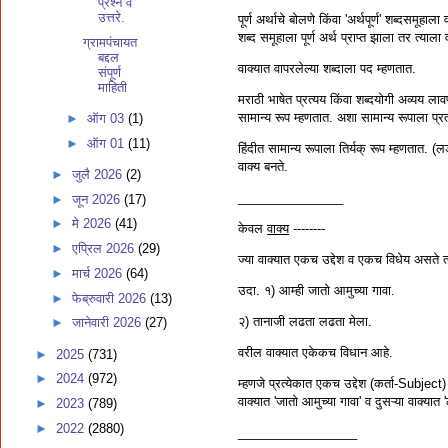
प्रश्न व
उत्तरे.
पूर्ण अर्थाचे बोलणे किंवा 'अर्थपूर्ण' शब्दसमूह
शब्द समूहाला पूर्ण अर्थ प्राप्त झाला तर त्या
ग्रामपंचायत
बद्दल
वाक्यात वापरलेल्या शब्दाला पद म्हणतात.
संपूर्ण
माहिती
मराठी भाषेत प्रत्यय किंवा शब्दयोगी अव्यय लाव
सामान्य रूप म्हणतात. अशा सामान्य रूपाला प
►
ऑग 03
(1)
►
ऑग 01
(11)
हिंदीत सामान्य रूपाला तिर्यक् रूप म्हणतात.
वाक्य बनते.
►
जुलै 2026
(2)
_______________
►
जून 2026
(17)
►
मे 2026
(41)
केवल
वाक्य
--------
►
एप्रिल 2026
(29)
ज्या वाक्यात एकच उद्देश व एकच विधेय असते त्या
►
मार्च 2026
(64)
उदा. १) आम्ही जातो आमुच्या गावा.
►
फेब्रुवारी 2026
(13)
२) तानाजी लढता लढता मेला.
►
जानेवारी 2026
(27)
वरील वाक्यात एकेकच विधान आहे.
►
2025
(731)
►
2024
(972)
म्हणजे प्रत्येकात एकच उद्देश (कर्ता-Subject)
वाक्यात 'जातो आमुच्या गावा' व दुसऱ्या वाक्यात
►
2023
(789)
►
2022
(2880)
_________________