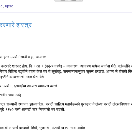
sc
,
upsc
करणारे शस्त्र
----
्या इतर उपयोगांसाठी पाहा, व्याकरण.
रण करणारे शास्त्र होय. वि + आ + (कृ(->करणे) = व्याकरण. व्याकरण भाषेचा मागोवा घेते. पतंजलीने
े विचार विशिष्ट पद्धतीने व्यक्त केले तर ते सुसंबद्ध, समजण्याससुकर सुकर ठरतात. आपण जे बोलतो किं
 दृष्टीने व्याकरणाची मदत घेता येते.
ोग्य उपयोग, इत्यादींचा अभ्यास व्याकरण करते.
गटातील भाषा आहे.
ष्ट्र राज्याची स्थापना झाल्यानंतर, मराठी साहित्य महामंडळाने पुरस्कृत केलेल्या मराठी लेखनविषयक 
. पुढे १९७२ मध्ये आणखी चार नियमांची भर पडली.
ांशी साधर्म्य दाखवते. हिंदी, गुजराती, पंजाबी या त्या भाषा आहेत.