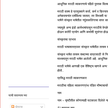
आधुनिक मराठी व्याकरणाचे पहिले पुस्तक विल्य
मराठी वाक्य हे प्रामुख्याने कर्ता, कर्म व क्र
अनेकवचनांत दर्शविल्या जातात, तर विभक्ती या
भाषेने संस्कृत भाषेतील नपुंसकलिंगाचा वापर 
ज्यामुळे अन्य इंडो आर्यभाषांपासून मराठीचे वेग
होऊन कर्तरी प्रयोग आणि कर्माशी सुसंगत होऊन
संस्कृतचा प्रभाव
मराठी भाषाशास्त्रावर संस्कृत भाषेतील तत्सम शब
संस्कृत भाषेत तत्सम शब्दाच्या वाप्रासाठी जे न
माध्यमातून मराठी भाषेत आलेली अहे. आधुनिक ता
मराठी भाषेचे आणखी एक वैशिष्ट्य म्हणजे अन्य 
होतो..
प्रसिद्ध मराठी व्याकरणकार
मराठीचा पहिला व्याकरणग्रंथ पंडित भीष्माचार्य
नाम
याची सदस्यत्व घ्या
नाम – सृष्टीतील कोणत्याही घटकाला दिलेले ना
पोस्ट्स
A) सामान्य नाम