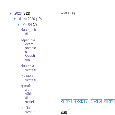
▼
2026
(212)
०७ मे २०२२
▼
ऑगस्ट 2026
(19)
▼
ऑग 04
(7)
पंचायत_समि
ती
Mpsc pre
exam
sample
s
Questi
ons
पंचायतराज
प्रश्नसंच
राज्यघटना
प्रश्नसंच
हे नक्की
वाचा :-
परीक्षेसा
ठी
वाक्य प्रकार ,केवल वाक्य,
महत्वाचे
ग्रामीण
प्रशासन
वाक्य