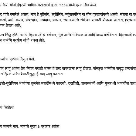
म केरी यांनी इंग्रजी भाषिक गटासाठी इ.स. १८०५ मध्ये प्रकाशित केले.
ियापद यांचे बनलेले असते. नाम हे पुल्लिंग, स्रीलिंग, नपुंसकलिंग या तीन प्रकारांमध्ये असते. संख्या य
 कर्ता, कर्म, करण, संप्रदान, अपादान, साधन, स्थान आणि संबोधन यांसाठी योजल्या जातात, (प्रथमा
कायम ठेवला आहे,
ळेपण सिद्ध होते. मराठी क्रियापदे ही वर्तमान, भूत आणि भविष्यकाळ आदि काळ दर्शवितात. क्रियापदे त्यां
 कर्मणि प्रयोग यांची रचना होते.
्दांचा प्रभाव दिसून येतो.
ियम लागू आहेत तेच नियम मराठी भाषेत हे शब्द वापरताना लागू होतात. संस्कृत भाषेतील समृद्ध शब्दसंपदा 
ंत्रिक परिभाषेसाठीसुद्धा हे शब्द लागू पडतात.
इंडो-युरोपियन भाषांच्या तुलनेत मराठीमध्ये फारसी, द्राविडी, राजस्थानी आणि गुजराथी भाषांतील शब
ानी लिहिला.
व म्हणजे नाम. नामाचे मुख्य ३ प्रकार आहेत