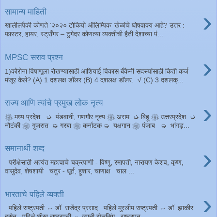
›
सामान्य माहिती
खालीलपैकी कोणते ‘२०२० टोकियो ऑलिम्पिक’ खेळांचे घोषवाक्य आहे? उत्तर :
फास्टर, हायर, स्ट्रॉंगर – टुगेदर कोणत्या व्यक्तीची हैती देशाच्या पं...
›
MPSC सराव प्रश्न
1)कोरोना विषाणूला रोखण्यासाठी आशियाई विकास बँकेनी सदस्यांसाठी किती कर्ज
मंजूर केले? (A) 1 दशलक्ष डॉलर (B) 4 दशलक्ष डॉलर. √ (C) 3 दशलक्...
›
राज्य आणि त्यांचे प्रमुख लोक नृत्य
❀ मध्य प्रदेश ➭ पंडवानी, गणगौर नृत्य ❀ असम ➭ बिहू ❀ उत्तरप्रदेश ➭
नौटंकी ❀ गुजरात ➭ गरबा ❀ कर्नाटक ➭ यक्षगान ❀ पंजाब ➭ भांगड़...
›
समानार्थी शब्द
परीक्षेसाठी अत्यंत महत्वाचे चक्रपाणी - विष्णु, रमापती, नारायण केशव, कृष्ण,
वासुदेव, शेषशायी चतुर - धूर्त, हुशार, चाणाक्ष चाल ...
›
भारताचे पहिले व्यक्ती
पहिले राष्ट्रपती ⇔ डॉ. राजेंद्र प्रसाद पहिले मुस्लीम राष्ट्रपती ⇔ डॉ. झाकीर
हुसेन पहिले शीख राष्ट्रपती ⇔ ग्यानी झेलसिंग राष्ट्रपत...