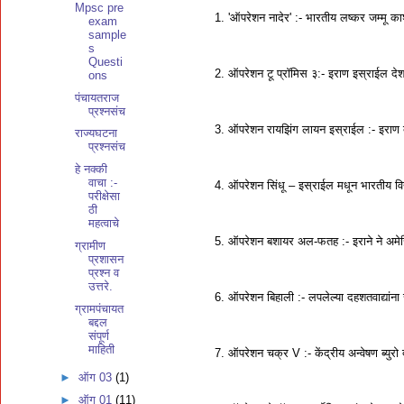
Mpsc pre
1. 'ऑपरेशन नादेर' :- भारतीय लष्कर जम्मू काश
exam
sample
s
Questi
2. ऑपरेशन टू प्रॉमिस ३:- इराण इस्राईल देशाच
ons
पंचायतराज
प्रश्नसंच
3. ऑपरेशन रायझिंग लायन इस्राईल :- इराण देश
राज्यघटना
प्रश्नसंच
हे नक्की
वाचा :-
4. ऑपरेशन सिंधू – इस्राईल मधून भारतीय विद्य
परीक्षेसा
ठी
महत्वाचे
5. ऑपरेशन बशायर अल-फतह :- इराने ने अमेर
ग्रामीण
प्रशासन
प्रश्न व
उत्तरे.
6. ऑपरेशन बिहाली :- लपलेल्या दहशतवाद्यांना
ग्रामपंचायत
बद्दल
संपूर्ण
माहिती
7. ऑपरेशन चक्र V :- केंद्रीय अन्वेषण ब्युरो 
►
ऑग 03
(1)
►
ऑग 01
(11)