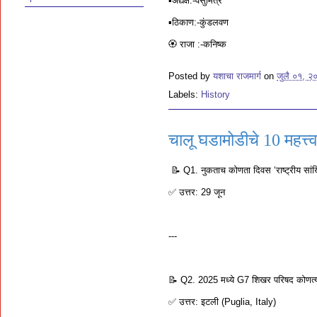
▪️अद्यक्ष:-वसुमित्र
▪️ठिकाण:-कुंडलवण
🏵 राजा :-कनिष्क
Posted by
यशाचा राजमार्ग
on
जुलै ०१, २
Labels:
History
चालू घडामोडीचे 10 महत्त्वा
📝 Q1. नुकताच कोणता दिवस ‘राष्ट्रीय सांख
✅ उत्तर: 29 जून
---
📝 Q2. 2025 मध्ये G7 शिखर परिषद कोणत्य
✅ उत्तर: इटली (Puglia, Italy)