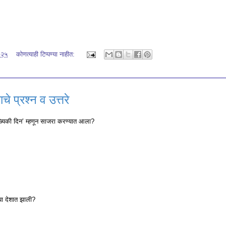
०२५
कोणत्याही टिप्पण्‍या नाहीत:
चे प्रश्न व उत्तरे
्यिकी दिन’ म्हणून साजरा करण्यात आला?
ा देशात झाली?