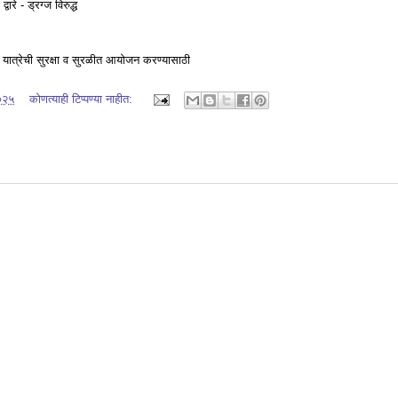
वारे - ड्रग्ज विरुद्ध
ात्रेची सुरक्षा व सुरळीत आयोजन करण्यासाठी
०२५
कोणत्याही टिप्पण्‍या नाहीत: