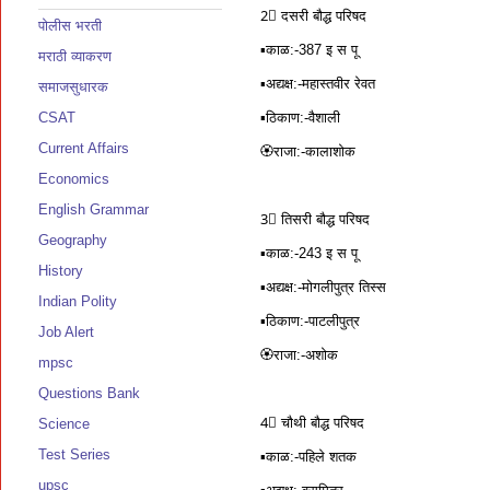
2⃣ दसरी बौद्ध परिषद
पोलीस भरती
▪️काळ:-387 इ स पू
मराठी व्याकरण
▪️अद्यक्ष:-महास्तवीर रेवत
समाजसुधारक
CSAT
▪️ठिकाण:-वैशाली
Current Affairs
🏵राजा:-कालाशोक
Economics
English Grammar
3⃣ तिसरी बौद्ध परिषद
Geography
▪️काळ:-243 इ स पू
History
▪️अद्यक्ष:-मोगलीपुत्र तिस्स
Indian Polity
▪️ठिकाण:-पाटलीपुत्र
Job Alert
🏵राजा:-अशोक
mpsc
Questions Bank
4⃣ चौथी बौद्ध परिषद
Science
Test Series
▪️काळ:-पहिले शतक
upsc