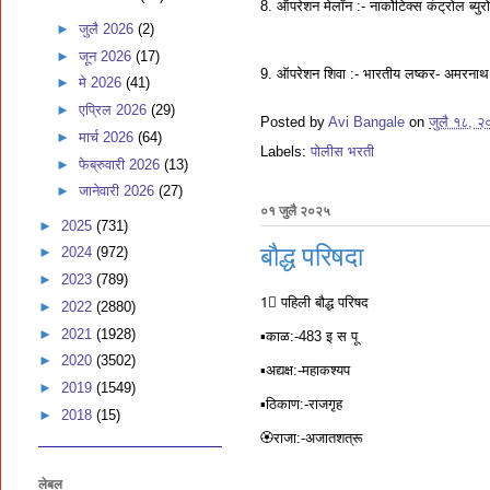
8. ऑपरेशन मेलॉन :- नार्कोटिक्स कंट्रोल ब्युरो द्
►
जुलै 2026
(2)
►
जून 2026
(17)
9. ऑपरेशन शिवा :- भारतीय लष्कर- अमरनाथ य
►
मे 2026
(41)
►
एप्रिल 2026
(29)
Posted by
Avi Bangale
on
जुलै १८, २
►
मार्च 2026
(64)
Labels:
पोलीस भरती
►
फेब्रुवारी 2026
(13)
►
जानेवारी 2026
(27)
०१ जुलै २०२५
►
2025
(731)
बौद्ध परिषदा
►
2024
(972)
►
2023
(789)
1⃣ पहिली बौद्ध परिषद
►
2022
(2880)
►
2021
(1928)
▪️काळ:-483 इ स पू
►
2020
(3502)
▪️अद्यक्ष:-महाकश्यप
►
2019
(1549)
▪️ठिकाण:-राजगृह
►
2018
(15)
🏵राजा:-अजातशत्रू
लेबल