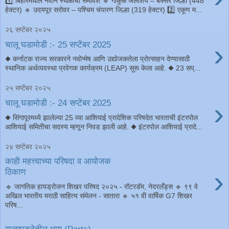
1️⃣ बिहारमधील नवीन स्थळांचा समावेश 🔹 गोकुळ जलाशय – बक्सर जिल्हा (448
हेक्टर) 🔹 उदयपूर सरोवर – पश्चिम चंपारण जिल्हा (319 हेक्टर) 2️⃣ एकूण म...
२६ सप्टेंबर २०२५
›
चालू घडामोडी :- 25 सप्टेंबर 2025
◆ कर्नाटक राज्य सरकारने नवोन्मेष आणि उद्योजकतेला प्रोत्साहन देण्यासाठी
स्थानिक अर्थव्यवस्था प्रवेगक कार्यक्रम (LEAP) सुरू केला आहे. ◆ 23 सप्...
२५ सप्टेंबर २०२५
›
चालू घडामोडी :- 24 सप्टेंबर 2025
◆ सिंगापूरमध्ये झालेल्या 25 व्या आशियाई प्रादेशिक परिषदेत भारताची इंटरपोल
आशियाई समितीचा सदस्य म्हणून निवड झाली आहे. ◆ इंटरपोल आशियाई प्रादे...
२४ सप्टेंबर २०२५
काही महत्त्वाच्या परिषदा व आयोजक
›
ठिकाण
🔹️ जागतिक हायड्रोजन शिखर परिषद २०२५ - रॉटरडॅम, नेदरलँड्स 🔹️ ९९ वे
अखिल भारतीय मराठी साहित्य संमेलन - सातारा 🔹️ ५१ वी वार्षिक G7 शिखर
परिष...