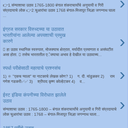
›
👉1.संन्याशाचा उठाव 1765-1800 बंगाल शंकराचार्यांचे अनुयायी व गिरी
संप्रदायाचे लोक 👉2.चुआरांचा उठाव 1768 बंगाल-मिजापूर जिल्हा जगन्नाथ घाला
...
इंग्रज सरकार विरुध्दच्या या उठावात
›
भारतीयांना आलेल्या अपयशाची प्रमुख
कारणे
 हा उठाव स्थानिक स्वरुपात, मोजक्याच क्षेत्रात, मर्यादीत प्रमाणात व असंघटीत
असा होता.  तसेच भारतातील एेक्याचा अभाव हे देखील या उठावाच्य...
›
स्पर्धा परीक्षेसाठी महत्वाचे प्रश्नसंच
1) ⚛️ ''एकच प्‍याला" या नाटकाचे लेखक कोण? 1) ग. दी. मांडुळकर 2) राम
गणेश गडकरी✅✅ 3) श्रीपाद कृष्‍ण कोल्‍हेटकर 4) व...
ईस्ट इंडिया कंपनीच्या विरोधात झालेले
›
उठाव
संन्याशाचा उठाव : 1765-1800 – बंगाल शंकराचार्यांचे अनुयायी व गिरी संप्रदायाचे
लोक चुआरांचा उठाव : 1768 – बंगाल-मिजापूर जिल्हा जगन्नाथ घाला...
1857 पूर्वीचे उठाव