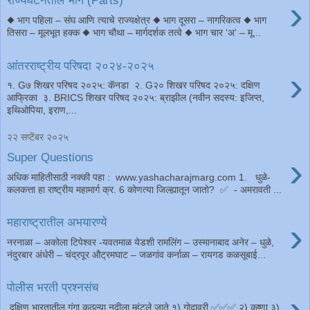
›
राज्यघटनेतील भाग (Parts)
◆ भाग पहिला – संघ आणि त्याचे राज्यक्षेत्र ◆ भाग दूसरा – नागरिकत्व ◆ भाग
तिसरा – मूलभूत हक्क ◆ भाग चौथा – मार्गदर्शक तत्वे ◆ भाग चार ‘अ’ – मू...
आंतरराष्ट्रीय परिषदा २०२४-२०२५
›
१. G७ शिखर परिषद २०२५: कॅनडा २. G२० शिखर परिषद २०२५: दक्षिण
आफ्रिका ३. BRICS शिखर परिषद २०२५: ब्राझील (नवीन सदस्य: इजिप्त,
इथिओपिया, इराण,...
२२ सप्टेंबर २०२५
›
Super Questions
अधिक माहितीसाठी नक्की पहा : www.yashacharajmarg.com 1. धुळे-
कलकत्ता हा राष्ट्रीय महामार्ग क्र. 6 कोणत्या जिल्ह्यातून जातो? ✅ - अमरावती ...
›
महाराष्ट्रातील अभयारण्ये
नरनाळा – अकोला टिपेश्वर -यवतमाळ येडशी रामलिंग – उस्मानाबाद अनेर – धुळे,
नंदुरबार अंधेरी – चंद्रपूर औट्रमघाट – जळगांव कर्नाळा – रायगड कळसूबाई...
पोलीस भरती प्रश्नसंच
›
दक्षिण भारतातील गंगा कुठल्या नदीला म्हंटले जाते १) गोदावरी ✅✅✅ २) कृष्णा ३)