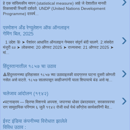
›
हे एक सांख्यिकीय मापन (statistical measure) आहे जे देशातील मानवी
विकासाची स्थिती दर्शवते. UNDP (United Nations Development
Programme) दरवर्ष...
प्रमोशन अँड रेग्युलेशन ऑफ ऑनलाइन
›
गेमिंग बिल, 2025
1.उद्देश 🎯 ➤ पैशांवर आधारित ऑनलाइन गेम्सवर संपूर्ण बंदी घालणे. 2.संसदेत
मंजुरी 📜 ➤ लोकसभा: 20 ऑगस्ट 2025 ➤ राज्यसभा: 21 ऑगस्ट 2025 ➤
मां...
›
हिंदुस्तानातील १८५७ चा उठाव
🔺हिंदुस्तानच्या इतिहासात १८५७ च्या उठावाइतकी वादग्रस्त घटना दुसरी कोणती
नसेल असे वाटते. १८५७ सालापासून काहीजणांनी याला शिपायाचे बंड असे म्ह...
›
चलेजाव आंदोलन (१९४२)
▪️घटनाक्रम ― क्रिप्स मिशनचे अपयश, जपानचा धोका उंबरठयावर, सरकारवरचा
राग सामुदायिक परिणाम ६ जुलै १९४२ रोजी वर्धा येथे काँग्रेस कार्यकारिणी बैठ...
ईस्ट इंडिया कंपनीच्या विरोधात झालेले
विविध उठाव :