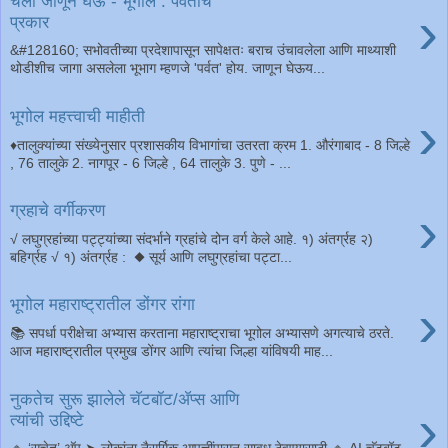
चला जाणून घेऊ - भूगोल : पर्वतांचे
›
प्रकार
&#128160; सभोवतीच्या प्रदेशापासून सापेक्षतः बराच उंचावलेला आणि माथ्याशी
थोडीशीच जागा असलेला भूभाग म्हणजे 'पर्वत' होय. जाणून घेऊय...
›
भूगोल महत्त्वाची माहीती
♦️तालुक्यांच्या संख्येनुसार प्रशासकीय विभागांचा उतरता क्रम 1. औरंगाबाद - 8 जिल्हे
, 76 तालुके 2. नागपूर - 6 जिल्हे , 64 तालुके 3. पुणे - ...
›
ग्रहाचे वर्गीकरण
√ लघुग्रहांच्या पट्ट्यांच्या संदर्भाने ग्रहांचे दोन वर्ग केले आहे. १) अंतर्ग्रह २)
बहिर्ग्रह √ १) अंतर्ग्रह : ◆ सूर्य आणि लघुग्रहांचा पट्टा...
›
भूगोल महाराष्ट्रातील डोंगर रांगा
📚 सपर्धा परीक्षेचा अभ्यास करताना महाराष्ट्राचा भूगोल अभ्यासणे अगत्याचे ठरते.
आज महाराष्ट्रातील प्रमुख डोंगर आणि त्यांचा जिल्हा यांविषयी माह...
नुकतेच सुरू झालेले चॅटबॉट/ॲप्स आणि
›
त्यांची उद्दिष्टे