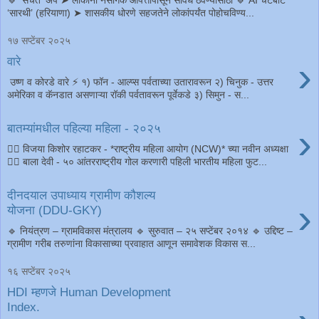
🔹 ‘सचेत’ अ‍ॅप ➤ लोकांना नैसर्गिक आपत्तींपासून सावध ठेवण्यासाठी 🔹 AI चॅटबॉट
‘सारथी’ (हरियाणा) ➤ शासकीय धोरणे सहजतेने लोकांपर्यंत पोहोचविण्य...
१७ सप्टेंबर २०२५
›
वारे
उष्ण व कोरडे वारे ⚡️ १) फॉन - आल्प्स पर्वताच्या उतारावरून २) चिनुक - उत्तर
अमेरिका व कॅनडात असणाऱ्या रॉकी पर्वतावरून पूर्वेकडे ३) सिमुन - स...
›
बातम्यांमधील पहिल्या महिला - २०२५
१️⃣ विजया किशोर रहाटकर - *राष्ट्रीय महिला आयोग (NCW)* च्या नवीन अध्यक्षा
२️⃣ बाला देवी - ५० आंतरराष्ट्रीय गोल करणारी पहिली भारतीय महिला फुट...
दीनदयाल उपाध्याय ग्रामीण कौशल्य
›
योजना (DDU-GKY)
🔹 नियंत्रण – ग्रामविकास मंत्रालय 🔹 सुरुवात – २५ सप्टेंबर २०१४ 🔹 उद्दिष्ट –
ग्रामीण गरीब तरुणांना विकासाच्या प्रवाहात आणून समावेशक विकास स...
१६ सप्टेंबर २०२५
HDI म्हणजे Human Development
Index.