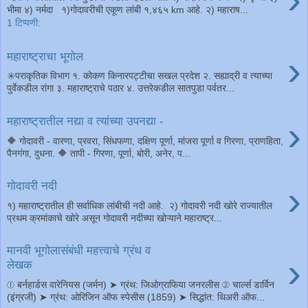
भीमा ४) नर्मदा १)गोदावरीची एकूण लांबी १,४६५ km आहे. २) महाराष...
1 टिप्पणी:
›
महाराष्ट्राचा भूगोल
✳️पराकृतिक विभाग १. कोकण किनारपट्टीचा सखल प्रदेश २. सह्याद्री व त्याच्या
पुर्वेकडील रांगा ३. महाराष्ट्राचे पठार ४. उत्तरेकडील सातपुडा पर्वतर...
›
महाराष्ट्रातील नद्या व त्यांच्या उपनद्या -
🔶 गोदावरी - वारणा, प्रवरा, सिंधफणा, दक्षिण पूर्णा, मांजरा पूर्णा व गिरणा, प्राणहिता,
पैनगंगा, दुधना. 🔶 तापी - गिरणा, पूर्णा, बोरी, अनेर, प...
›
गोदावरी नदी
१) महाराष्ट्रातील ही सर्वाधिक लांबीची नदी आहे. २) गोदावरी नदी खोरे राज्यातील
प्रथम क्रमांकाचे खोरे असून गोदावरी नदीच्या खोऱ्याने महाराष्ट्र...
मानवी भूगोलासंबंधी महत्त्वाचे ग्रंथ व
›
लेखक
① बर्नहार्डस वारेनियस (जर्मन) ➤ ग्रंथ: जिओग्राफिया जनरलीस ② चार्ल्स डार्विन
(इंग्रजी) ➤ ग्रंथ: ओरिजिन ऑफ स्पेसीस (1859) ➤ सिद्धांत: थिअरी ऑफ...