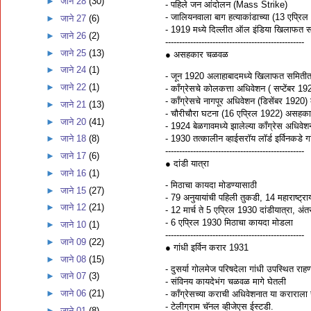
►
जाने 28
(30)
- पहिले जन आंदोलन (Mass Strike)
- जालियनवाला बाग हत्याकांडाच्या (13 एप्रिल 
►
जाने 27
(6)
- 1919 मध्ये दिल्लीत ऑल इंडिया खिलाफत समित
►
जाने 26
(2)
--------------------------------------------------
►
जाने 25
(13)
● असहकार चळवळ
►
जाने 24
(1)
- जून 1920 अलाहाबादमध्ये खिलाफत समितीत
►
जाने 22
(1)
- काँग्रेसचे कोलकत्ता अधिवेशन ( सप्टेंबर 1
- काँग्रेसचे नागपूर अधिवेशन (डिसेंबर 1920) क
►
जाने 21
(13)
- चौरीचौरा घटना (16 एप्रिल 1922) असहक
►
जाने 20
(41)
- 1924 बेळगावमध्ये झालेल्या काँग्रेस अधिवेशन
- 1930 तत्कालीन व्हाईसराॅय लाॅर्ड इर्विनकडे गा
►
जाने 18
(8)
--------------------------------------------------
►
जाने 17
(6)
● दांडी यात्रा
►
जाने 16
(1)
- मिठाचा कायदा मोडण्यासाठी
►
जाने 15
(27)
- 79 अनुयायांची पहिली तुकडी, 14 महाराष्ट्राय
►
जाने 12
(21)
- 12 मार्च ते 5 एप्रिल 1930 दांडीयात्रा, अं
- 6 एप्रिल 1930 मिठाचा कायदा मोडला
►
जाने 10
(1)
--------------------------------------------------
►
जाने 09
(22)
● गांधी इर्विन करार 1931
►
जाने 08
(15)
- दुसर्या गोलमेज परिषदेला गांधी उपस्थित राह
►
जाने 07
(3)
- संविनय कायदेभंग चळवळ मागे घेतली
►
जाने 06
(21)
- काँग्रेसच्या कराची अधिवेशनात या कराराला 
- टेलीग्राम चॅनल व्हीजेएस ईस्टडी.
►
जाने 01
(8)