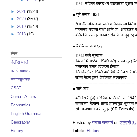
- 1931 संविनय कायदेभंग चळवळीचा दुसरा टप्प
--------------------------------------------------
►
2021
(1928)
● पुणे करार 1931
►
2020
(3502)
- रॅम्से मॅकडाॅनल्डच्या जातीय निवड्याला विरोध
►
2019
(1549)
- यावरूनच महात्मा गांधी आणि डाॅ. आंबेडकर य
►
2018
(15)
- दलितांची स्वतंत्र मतदार संघाची तरतूद रद्द 
--------------------------------------------------
● वैयक्तिक सत्याग्रह
लेबल
- 1933 मध्ये सुरूवात
- 14 व 16 सप्टेंबर 1940 काँग्रेसच्या मुंबई
पोलीस भरती
- टेलीग्राम चॅनल व्हीजेएस ईस्टडी.
मराठी व्याकरण
- 13 ऑक्टोबर 1940 वर्धा येथे विनोबा भावे यांन
- पंडित नेहरू दुसरे वैयक्तिक सत्याग्रही
समाजसुधारक
--------------------------------------------------
CSAT
● चले जाव
Current Affairs
- काँग्रेसचे मुंबई अधिवेशनात 8 ऑगस्ट 1942 
- महत्त्वाच्या नेत्यांना अटक झाल्यामुळे भूमीगत स्
Economics
- सी. राजगोपालचारी सूत्र (CR Formula): ग
English Grammar
Geography
Posted by
यशाचा राजमार्ग
on
जानेवारी ३
Labels:
History
History