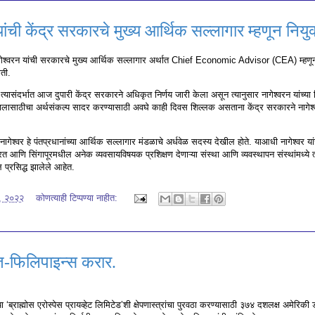
यांची केंद्र सरकारचे मुख्य आर्थिक सल्लागार म्हणून नियुक
 नागेश्वरन यांची सरकारचे मुख्य आर्थिक सल्लागार अर्थात Chief Economic Advisor (CEA) म्हणून
ोती.
 त्यासंदर्भात आज दुपारी केंद्र सरकारने अधिकृत निर्णय जारी केला असून त्यानुसार नागेश्वरन यांच्या 
ासाठीचा अर्थसंकल्प सादर करण्यासाठी अवघे काही दिवस शिल्लक असताना केंद्र सरकारने नागेश्वरन
नागेश्वर हे पंतप्रधानांच्या आर्थिक सल्लागार मंडळाचे अर्धवेळ सदस्य देखील होते. याआधी नागेश्वर 
णि सिंगापूरमधील अनेक व्यवसायविषयक प्रशिक्षण देणाऱ्या संस्था आणि व्यवस्थापन संस्थांमध्ये त्
 प्रसिद्ध झालेले आहेत.
०, २०२२
कोणत्याही टिप्पण्‍या नाहीत:
ारत-फिलिपाइन्स करार.
ा ‘ब्राह्मोस एरोस्पेस प्रायव्हेट लिमिटेड’शी क्षेपणास्त्रांचा पुरवठा करण्यासाठी ३७४ दशलक्ष अमेरिक