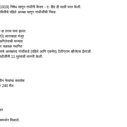
1919) निषेध म्हणून गांधींनी कैसर - ए- हिंद ही पदवी परत केली.
ीचे पहिले अध्यक्ष म्हणून गांधीजींची निवड
 हा ठराव पास झाला
920) आराखडा मंजूर
ाँग्रेसची मान्यता
ार चळवळ स्थगित
ाचे अध्यक्षपद गांधींकडे (पहिले आणि एकमेव) टेलीग्राम व्हीजेएस ईस्टडी.
ंधीजींनी 11 मुद्द्यांची मागणी केली.
ीन नेत्यांचा समावेश
तर 240 मैल
णार
समर्थन मिळाले.