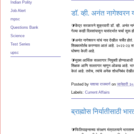
Indian Polity
Job Alert
डॉ. व्ही. अनंत नागेश्वरन 
mpsc
🔰केंद्र सरकारने शुक्रवारी डॉ. व्ही. अनंत
Questions Bank
गेल्या काही दिवसांपासून यासंदर्भात चर्चा सुरू ह
Science
🔰अनंत नागेश्वरन यांचं नाव देखील चर्चेत होतं.
Test Series
शिक्कामोर्तब करण्यात आलं आहे. २०२२-२३ साल
घोषणा केली आहे.
upsc
🔰मुख्य आर्थिक सल्लागार नियुक्ती होण्याआधी 
शिक्षक आणि सल्लागार म्हणून ओळख आहे. भारत आ
केलं आहे. तसेच, त्यांचे अनेक शोधनिबंध देखील
Posted by
यशाचा राजमार्ग
on
जानेवारी ३
Labels:
Current Affairs
ब्राह्मोस निर्यातीसाठी भ
🔰फिलिपाइन्सच्या संरक्षण मंत्रालयाने भारताच्य