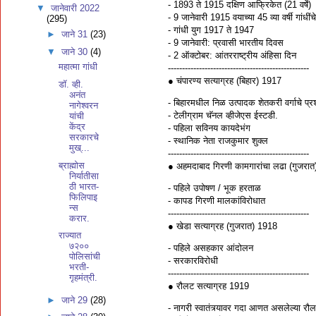
- 1893 ते 1915 दक्षिण आफ्रिकेत (21 वर्षे)
▼
जानेवारी 2022
- 9 जानेवारी 1915 वयाच्या 45 व्या वर्षी गांध
(295)
- गांधी युग 1917 ते 1947
►
जाने 31
(23)
- 9 जानेवारी: प्रवासी भारतीय दिवस
▼
जाने 30
(4)
- 2 ऑक्टोबर: आंतरराष्ट्रीय अंहिसा दिन
महात्मा गांधी
--------------------------------------------------
● चंपारण्य सत्याग्रह (बिहार) 1917
डॉ. व्ही.
अनंत
- बिहारमधील निळ उत्पादक शेतकरी वर्गाचे प्रश
नागेश्वरन
- टेलीग्राम चॅनल व्हीजेएस ईस्टडी.
यांची
केंद्र
- पहिला सविनय कायदेभंग
सरकारचे
- स्थानिक नेता राजकुमार शुक्ल
मुख्...
--------------------------------------------------
ब्राह्मोस
● अहमदाबाद गिरणी कामगारांचा लढा (गुजरा
निर्यातीसा
ठी भारत-
- पहिले उपोषण / भूक हरताळ
फिलिपाइ
- कापड गिरणी मालकांविरोधात
न्स
--------------------------------------------------
करार.
● खेडा सत्याग्रह (गुजरात) 1918
राज्यात
७२००
- पहिले असहकार आंदोलन
पोलिसांची
- सरकारविरोधी
भरती-
--------------------------------------------------
गृहमंत्री.
● रौलट सत्याग्रह 1919
►
जाने 29
(28)
- नागरी स्वातंत्र्यावर गदा आणत असलेल्या रौल