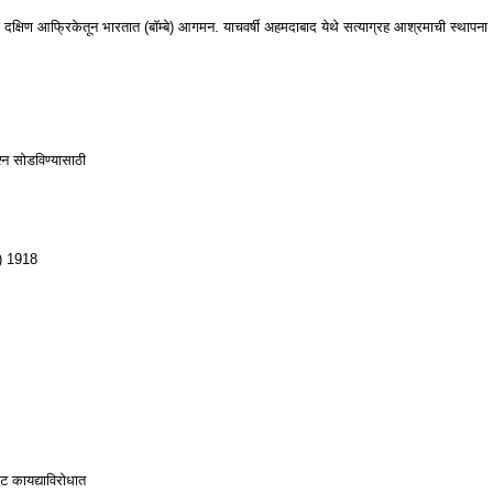
ींचे दक्षिण आफ्रिकेतून भारतात (बाॅम्बे) आगमन. याचवर्षी अहमदाबाद येथे सत्याग्रह आश्रमाची स्थापना
्न सोडविण्यासाठी
त) 1918
ट कायद्याविरोधात