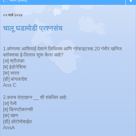
▼
०१ मार्च २०२४
चालू घडामोडी प्रश्नसंच
1.कोणत्या आशियाई देशाने लिथियम आणि ग्रेफाइटसह 20 गंभीर खनिज
ब्लॉक्सचा ई-लिलाव सुरू केला आहे?
[अ] श्रीलंका
[ब] इंडोनेशिया
[क] भारत
[डी] बांगलादेश
Ans C
2.कवच तंत्रज्ञान __ शी संबंधित आहे:
[अ] रेल्वे
[ब] क्रिप्टोकरन्सी
[क] खाण
[डी] ऑटोमोबाईल
AnsA