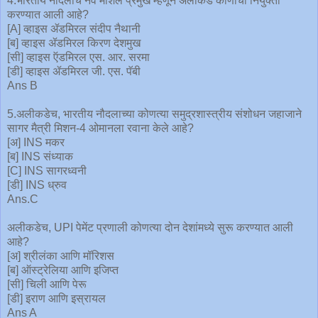
4.भारतीय नौदलाचे नवे मार्शल प्रमुख म्हणून अलीकडे कोणाची नियुक्ती
करण्यात आली आहे?
[A] व्हाइस ॲडमिरल संदीप नैथानी
[ब] व्हाइस ॲडमिरल किरण देशमुख
[सी] व्हाइस ऍडमिरल एस. आर. सरमा
[डी] व्हाइस ॲडमिरल जी. एस. पॅबी
Ans B
5.अलीकडेच, भारतीय नौदलाच्या कोणत्या समुद्रशास्त्रीय संशोधन जहाजाने
सागर मैत्री मिशन-4 ओमानला रवाना केले आहे?
[अ] INS मकर
[ब] INS संध्याक
[C] INS सागरध्वनी
[डी] INS ध्रुव
Ans.C
अलीकडेच, UPI पेमेंट प्रणाली कोणत्या दोन देशांमध्ये सुरू करण्यात आली
आहे?
[अ] श्रीलंका आणि मॉरिशस
[ब] ऑस्ट्रेलिया आणि इजिप्त
[सी] चिली आणि पेरू
[डी] इराण आणि इस्रायल
Ans A