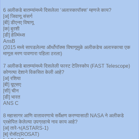
6 अलीकडे बातम्यांमध्ये दिसलेला ‘अलास्कापॉक्स’ म्हणजे काय?
[अ] जिवाणू संसर्ग
[बी] डीएनए विषाणू
[क] बुरशी
[डी] हेल्मिंथ्स
AnsB
(2015 मध्ये सापडलेल्या ऑर्थोपॉक्स विषाणूमुळे अलीकडेच अलास्काचा एक
माणूस मरण पावणारा पहिला ठरला)
7 अलीकडे बातम्यांमध्ये दिसलेली फास्ट टेलिस्कोप (FAST Telescope)
कोणत्या देशाने विकसित केली आहे?
[अ] रशिया
[बी] यूएसए
[सी] चीन
[डी] भारत
ANS C
8 महासागर आणि वातावरणाचे सर्वेक्षण करण्यासाठी NASA ने अलीकडे
प्रक्षेपित केलेल्या उपग्रहाचे नाव काय आहे?
[अ] तारे-१(ASTARS-1)
[ब] रोसॅट(ROSAT)