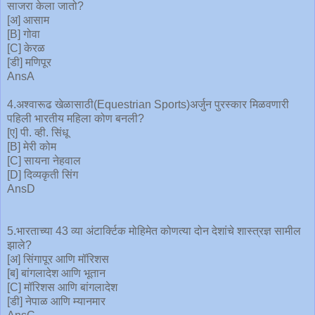
साजरा केला जातो?
[अ] आसाम
[B] गोवा
[C] केरळ
[डी] मणिपूर
AnsA
4.अश्वारूढ खेळासाठी(Equestrian Sports)अर्जुन पुरस्कार मिळवणारी
पहिली भारतीय महिला कोण बनली?
[ए] पी. व्ही. सिंधू
[B] मेरी कोम
[C] सायना नेहवाल
[D] दिव्यकृती सिंग
AnsD
5.भारताच्या 43 व्या अंटार्क्टिक मोहिमेत कोणत्या दोन देशांचे शास्त्रज्ञ सामील
झाले?
[अ] सिंगापूर आणि मॉरिशस
[ब] बांगलादेश आणि भूतान
[C] मॉरिशस आणि बांगलादेश
[डी] नेपाळ आणि म्यानमार