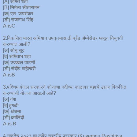
[A] अमित शहा
[B] निर्मला सीतारामन
[क] एस. जयशंकर
[डी] राजनाथ सिंह
AnsC
2.विकसित भारत अभियान उपक्रमासाठी ब्रँड ॲम्बेसेडर म्हणून नियुक्ती
करण्यात आली?
[अ] सोनू सूद
[ब] अमिताभ शहा
[क] उज्ज्वल पाटणी
[डी] संदीप माहेश्वरी
AnsB
3.पश्चिम बंगाल सरकारने कोणत्या नदीच्या काठावर चहाचे उद्यान विकसित
करण्याची योजना आखली आहे?
[अ] गंगा
[ब] हुगळी
[क] अंजना
[डी] कालिंदी
Ans B
4.नुकतेच २०२३ चा कुवेंपू राष्ट्रीय पुरस्कार (Kuvempu Rashtriya