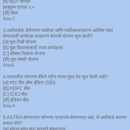
[ब] NEP सारथी
[क]मुल्य प्रवाह २.०
[डी] दीक्षा
Ans C
3.अलीकडेच, बेरोजगार पदवीधर आणि पदविकाधारकांना आर्थिक मदत
देण्यासाठी कर्नाटक सरकारने कोणती योजना सुरू केली?
[अ] युवा निधी योजना
[B] युवा विकासासाठी राज्य कार्यक्रम
[C] कौशल विकास योजना
[डी] युवा शक्ती योजना
AnsA
4.भारतातील कोणत्या बँकेने ग्रीन रुपया मुदत ठेव सुरू केली आहे?
[अ] स्टेट बँक ऑफ इंडिया (SBI)
[B] HDFC बँक
[C] ICICI बँक
[डी] इंडियन बँक
Ans A
5.ASTRA क्षेपणास्त्र कोणत्या प्रकारचे क्षेपणास्त्र आहे, जे अलीकडे बातम्या
बनवत होते?
[अ] हवेतून हवेत मारा करणारे क्षेपणास्त्र