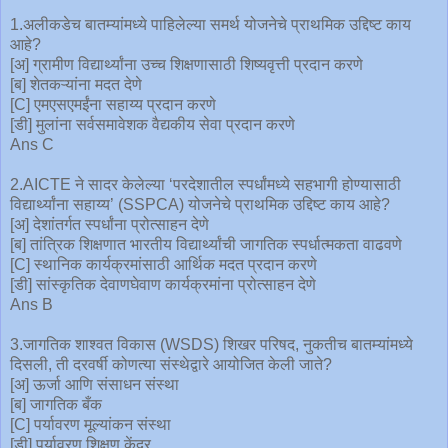
1.अलीकडेच बातम्यांमध्ये पाहिलेल्या समर्थ योजनेचे प्राथमिक उद्दिष्ट काय
आहे?
[अ] ग्रामीण विद्यार्थ्यांना उच्च शिक्षणासाठी शिष्यवृत्ती प्रदान करणे
[ब] शेतकऱ्यांना मदत देणे
[C] एमएसएमईंना सहाय्य प्रदान करणे
[डी] मुलांना सर्वसमावेशक वैद्यकीय सेवा प्रदान करणे
Ans C
2.AICTE ने सादर केलेल्या ‘परदेशातील स्पर्धांमध्ये सहभागी होण्यासाठी
विद्यार्थ्यांना सहाय्य’ (SSPCA) योजनेचे प्राथमिक उद्दिष्ट काय आहे?
[अ] देशांतर्गत स्पर्धांना प्रोत्साहन देणे
[ब] तांत्रिक शिक्षणात भारतीय विद्यार्थ्यांची जागतिक स्पर्धात्मकता वाढवणे
[C] स्थानिक कार्यक्रमांसाठी आर्थिक मदत प्रदान करणे
[डी] सांस्कृतिक देवाणघेवाण कार्यक्रमांना प्रोत्साहन देणे
Ans B
3.जागतिक शाश्वत विकास (WSDS) शिखर परिषद, नुकतीच बातम्यांमध्ये
दिसली, ती दरवर्षी कोणत्या संस्थेद्वारे आयोजित केली जाते?
[अ] ऊर्जा आणि संसाधन संस्था
[ब] जागतिक बँक
[C] पर्यावरण मूल्यांकन संस्था
[डी] पर्यावरण शिक्षण केंद्र