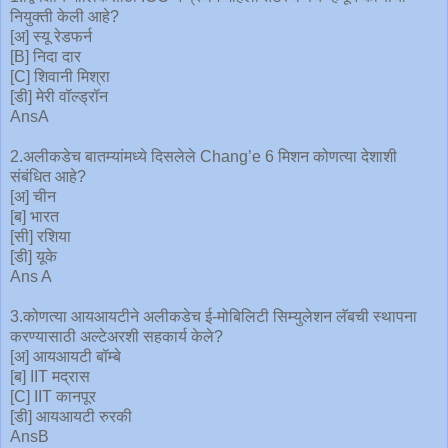
नियुक्ती केली आहे?
[अ] स्यू रेडफर्न
[B] निदा दार
[C] शिवानी मिश्रा
[डी] मेरी वॉल्ड्रॉन
AnsA
2.अलीकडेच बातम्यांमध्ये दिसलेले Chang’e 6 मिशन कोणत्या देशाशी
संबंधित आहे?
[अ] चीन
[ब] भारत
[सी] रशिया
[डी] यूके
Ans A
3.कोणत्या आयआयटीने अलीकडेच ई-मोबिलिटी सिम्युलेशन लॅबची स्थापना
करण्यासाठी अल्टेअरशी सहकार्य केले?
[अ] आयआयटी बॉम्बे
[ब] IIT मद्रास
[C] IIT कानपूर
[डी] आयआयटी रुरकी
AnsB