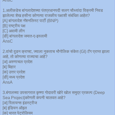
AnsC
1.अलीकडेच बांगलादेशच्या पंतप्रधानपदी सलग चौथ्यांदा विक्रमी निवड
झालेल्या शेख हसीना कोणत्या राजकीय पक्षाशी संबंधित आहेत?
[A] बांगलादेश नॅशनलिस्ट पार्टी (BNP)
[B] राष्ट्रीय पक्ष
[C] अवामी लीग
[डी] बांगलादेश जमात-ए-इस्लामी
AnsC
2.वांचो वुडन क्राफ्ट, ज्याला नुकताच भौगोलिक संकेत (GI) टॅग प्राप्त झाला
आहे, तो कोणत्या राज्याचा आहे?
[अ] अरुणाचल प्रदेश
[ब] बिहार
[क] उत्तर प्रदेश
[डी] मध्य प्रदेश
AnsA
3.बंगालच्या उपसागरात कृष्णा गोदावरी खोरे खोल समुद्र प्रकल्प (Deep
Sea Project)कोणती कंपनी चालवत आहे?
[अ] रिलायन्स इंडस्ट्रीज
[ब] इंडियन ऑइल
[क] भारत पेट्रोलियम