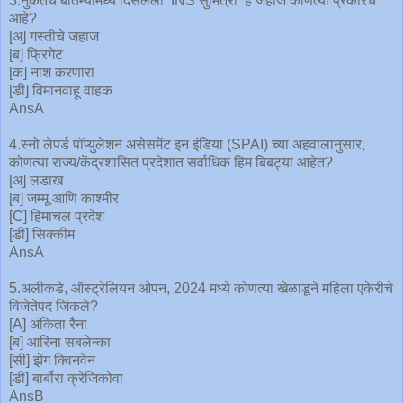
3.नुकतेच बातम्यांमध्ये दिसलेली ‘INS सुमित्रा’ हे जहाज कोणत्या प्रकारचे
आहे?
[अ] गस्तीचे जहाज
[ब] फ्रिगेट
[क] नाश करणारा
[डी] विमानवाहू वाहक
AnsA
4.स्नो लेपर्ड पॉप्युलेशन असेसमेंट इन इंडिया (SPAI) च्या अहवालानुसार,
कोणत्या राज्य/केंद्रशासित प्रदेशात सर्वाधिक हिम बिबट्या आहेत?
[अ] लडाख
[ब] जम्मू आणि काश्मीर
[C] हिमाचल प्रदेश
[डी] सिक्कीम
AnsA
5.अलीकडे, ऑस्ट्रेलियन ओपन, 2024 मध्ये कोणत्या खेळाडूने महिला एकेरीचे
विजेतेपद जिंकले?
[A] अंकिता रैना
[ब] आरिना सबलेन्का
[सी] झेंग क्विनवेन
[डी] बार्बोरा क्रेजिकोवा
AnsB