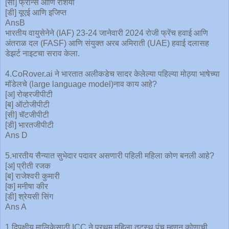
[सी] फ्रान्स आणि रशिया
[डी] यूएई आणि इजिप्त
AnsB
भारतीय वायुसेनेने (IAF) 23-24 जानेवारी 2024 रोजी फ्रेंच हवाई आणि
अंतराळ दल (FASF) आणि संयुक्त अरब अमिराती (UAE) हवाई दलासह
डेझर्ट नाइटचा सराव केला.
4.CoRover.ai ने भारतात अलीकडेच सादर केलेल्या पहिल्या मोठ्या भाषेच्या
मॉडेलचे (large language model)नाव काय आहे?
[अ] रोव्हरजीपीटी
[ब] ऑटोजीपीटी
[सी] चॅटजीपीटी
[डी] भारतजीपीटी
Ans D
5.भारतीय सैन्यात सुभेदार पदावर असणारी पहिली महिला कोण बनली आहे?
[अ] प्रीती रजक
[ब] राजेश्वरी कुमारी
[क] मनीषा कीर
[डी] श्रेयसी सिंग
Ans A
1.द्विपक्षीय मालिकेसाठी ICC ने प्रथम महिला तटस्थ पंच म्हणून कोणाची