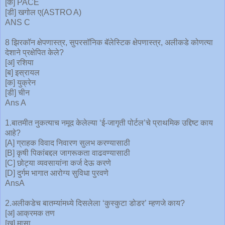
[क] PACE
[डी] खगोल ए(ASTRO A)
ANS C
8 झिरकॉन क्षेपणास्त्र, सुपरसॉनिक बॅलेस्टिक क्षेपणास्त्र, अलीकडे कोणत्या
देशाने प्रक्षेपित केले?
[अ] रशिया
[ब] इस्रायल
[क] युक्रेन
[डी] चीन
Ans A
1.बातमीत नुकत्याच नमूद केलेल्या ‘ई-जागृती पोर्टल’चे प्राथमिक उद्दिष्ट काय
आहे?
[A] ग्राहक विवाद निवारण सुलभ करण्यासाठी
[B] कृषी पिकांबद्दल जागरूकता वाढवण्यासाठी
[C] छोट्या व्यवसायांना कर्ज देऊ करणे
[D] दुर्गम भागात आरोग्य सुविधा पुरवणे
AnsA
2.अलीकडेच बातम्यांमध्ये दिसलेला ‘कुस्कुटा डोडर’ म्हणजे काय?
[अ] आक्रमक तण
[ख] मासा