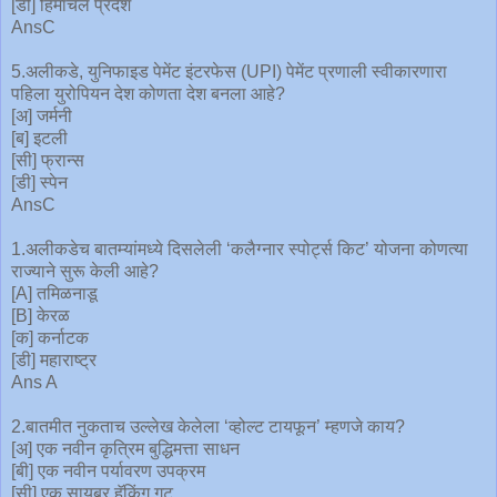
[डी] हिमाचल प्रदेश
AnsC
5.अलीकडे, युनिफाइड पेमेंट इंटरफेस (UPI) पेमेंट प्रणाली स्वीकारणारा
पहिला युरोपियन देश कोणता देश बनला आहे?
[अ] जर्मनी
[ब] इटली
[सी] फ्रान्स
[डी] स्पेन
AnsC
1.अलीकडेच बातम्यांमध्ये दिसलेली ‘कलैग्नार स्पोर्ट्स किट’ योजना कोणत्या
राज्याने सुरू केली आहे?
[A] तमिळनाडू
[B] केरळ
[क] कर्नाटक
[डी] महाराष्ट्र
Ans A
2.बातमीत नुकताच उल्लेख केलेला ‘व्होल्ट टायफून’ म्हणजे काय?
[अ] एक नवीन कृत्रिम बुद्धिमत्ता साधन
[बी] एक नवीन पर्यावरण उपक्रम
[सी] एक सायबर हॅकिंग गट