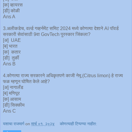
[क] व्हायरस
[डी] कोळी
Ans A
3.अलीकडेच, वर्ल्ड गव्हर्नमेंट समिट 2024 मध्ये कोणत्या देशाने AI पॉवर्ड
सरकारी सेवांसाठी 9वा GovTech पुरस्कार जिंकला?
[अ] UAE
[ब] भारत
[क] कतार
[डी] तुर्की
Ans B
4.कोणत्या राज्य सरकारने अधिकृतपणे काजी नेमू (Citrus limon) हे राज्य
फळ म्हणून घोषित केले आहे?
[अ] नागालँड
[ब] मणिपूर
[क] आसाम
[डी] सिक्कीम
Ans C
यशाचा राजमार्ग
on
मार्च ०१, २०२४
कोणत्याही टिप्पण्‍या नाहीत: