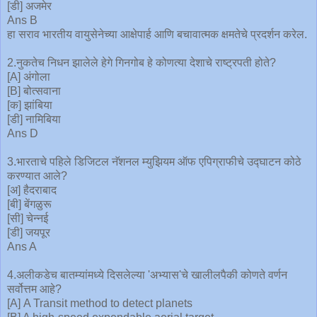
[डी] अजमेर
Ans B
हा सराव भारतीय वायुसेनेच्या आक्षेपार्ह आणि बचावात्मक क्षमतेचे प्रदर्शन करेल.
2.नुकतेच निधन झालेले हेगे गिनगोब हे कोणत्या देशाचे राष्ट्रपती होते?
[A] अंगोला
[B] बोत्सवाना
[क] झांबिया
[डी] नामिबिया
Ans D
3.भारताचे पहिले डिजिटल नॅशनल म्युझियम ऑफ एपिग्राफीचे उद्घाटन कोठे
करण्यात आले?
[अ] हैदराबाद
[बी] बेंगळुरू
[सी] चेन्नई
[डी] जयपूर
Ans A
4.अलीकडेच बातम्यांमध्ये दिसलेल्या 'अभ्यास'चे खालीलपैकी कोणते वर्णन
सर्वोत्तम आहे?
[A] A Transit method to detect planets