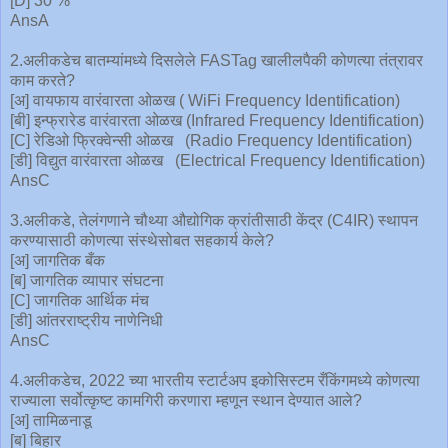
[D] 30 %
AnsA
2.अलीकडेच बातम्यांमध्ये दिसलेले FASTag खालीलपैकी कोणत्या तंत्रावर
काम करते?
[अ] वायफाय वारंवारता ओळख ( WiFi Frequency Identification)
[बी] इन्फ्रारेड वारंवारता ओळख (Infrared Frequency Identification)
[C] रेडिओ फ्रिक्वेन्सी ओळख (Radio Frequency Identification)
[डी] विद्युत वारंवारता ओळख (Electrical Frequency Identification)
AnsC
3.अलीकडे, तेलंगणाने चौथ्या औद्योगिक क्रांतीसाठी केंद्र (C4IR) स्थापन
करण्यासाठी कोणत्या संस्थेसोबत सहकार्य केले?
[अ] जागतिक बँक
[ब] जागतिक व्यापार संघटना
[C] जागतिक आर्थिक मंच
[डी] आंतरराष्ट्रीय नाणेनिधी
AnsC
4.अलीकडेच, 2022 च्या भारतीय स्टार्टअप इकोसिस्टम रँकिंगमध्ये कोणत्या
राज्याला सर्वोत्कृष्ट कामगिरी करणारा म्हणून स्थान देण्यात आले?
[अ] तामिळनाडू
[ब] बिहार