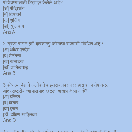
पोहोचण्यासाठी डिझाइन केलेले आहे?
[अ] मेंग्झिआंग
[ब] टियांकी
[क] शुजिंग
[डी] युलियांग
Ans A
2.‘प्रजा पालन हमी दारकस्तु’ कोणत्या राज्याशी संबंधित आहे?
[अ] आंध्र प्रदेश
[ब] तेलंगणा
[क] कर्नाटक
[डी] तामिळनाडू
Ans B
3.कोणत्या देशाने अलीकडेच इस्रायलवर नरसंहाराचा आरोप करत
आंतरराष्ट्रीय न्यायालयात खटला दाखल केला आहे?
[अ] इजिप्त
[ब] कतार
[क] इराण
[डी] दक्षिण आफ्रिका
Ans D