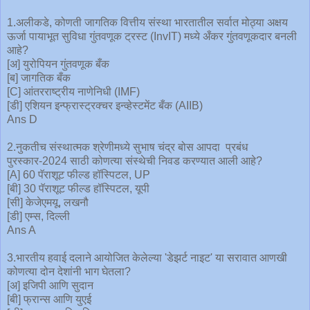
1.अलीकडे, कोणती जागतिक वित्तीय संस्था भारतातील सर्वात मोठ्या अक्षय
ऊर्जा पायाभूत सुविधा गुंतवणूक ट्रस्ट (InvIT) मध्ये अँकर गुंतवणूकदार बनली
आहे?
[अ] युरोपियन गुंतवणूक बँक
[ब] जागतिक बँक
[C] आंतरराष्ट्रीय नाणेनिधी (IMF)
[डी] एशियन इन्फ्रास्ट्रक्चर इन्व्हेस्टमेंट बँक (AIIB)
Ans D
2.नुकतीच संस्थात्मक श्रेणीमध्ये सुभाष चंद्र बोस आपदा प्रबंध
पुरस्कार-2024 साठी कोणत्या संस्थेची निवड करण्यात आली आहे?
[A] 60 पॅराशूट फील्ड हॉस्पिटल, UP
[बी] 30 पॅराशूट फील्ड हॉस्पिटल, यूपी
[सी] केजेएमयू, लखनौ
[डी] एम्स, दिल्ली
Ans A
3.भारतीय हवाई दलाने आयोजित केलेल्या 'डेझर्ट नाइट' या सरावात आणखी
कोणत्या दोन देशांनी भाग घेतला?
[अ] इजिपी आणि सुदान
[बी] फ्रान्स आणि युएई