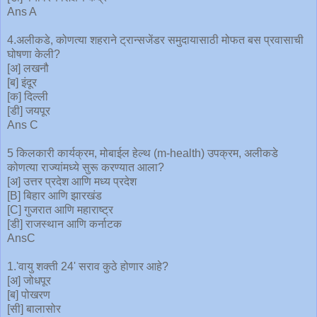
Ans A
4.अलीकडे, कोणत्या शहराने ट्रान्सजेंडर समुदायासाठी मोफत बस प्रवासाची
घोषणा केली?
[अ] लखनौ
[ब] इंदूर
[क] दिल्ली
[डी] जयपूर
Ans C
5 किलकारी कार्यक्रम, मोबाईल हेल्थ (m-health) उपक्रम, अलीकडे
कोणत्या राज्यांमध्ये सुरू करण्यात आला?
[अ] उत्तर प्रदेश आणि मध्य प्रदेश
[B] बिहार आणि झारखंड
[C] गुजरात आणि महाराष्ट्र
[डी] राजस्थान आणि कर्नाटक
AnsC
1.'वायु शक्ती 24' सराव कुठे होणार आहे?
[अ] जोधपूर
[ब] पोखरण
[सी] बालासोर