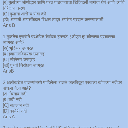
[ब] मुलांच्या जीर्णोद्धार आणि परत पाठवण्याचा डिजिटली मागोवा घेणे आणि त्यांचे
निरीक्षण करणे
[C] मुलांना आरोग्य सेवा देणे
[डी] आगामी आपत्तींबद्दल रिअल टाइम अपडेट प्रदान करण्यासाठी
Ans B
1.नुकतेच इस्रोने प्रक्षेपित केलेला इनसॅट-३डीएस हा कोणत्या प्रकारचा
उपग्रह आहे?
[अ] भूस्थिर उपग्रह
[ब] हवामानविषयक उपग्रह
[C] संप्रेषण उपग्रह
[डी] पृथ्वी निरीक्षण उपग्रह
AnsB
2.अलीकडेच बातम्यांमध्ये पाहिलेला रातले जलविद्युत प्रकल्प कोणत्या नदीवर
बांधला गेला आहे?
[अ] चिनाब नदी
[ब] तवी नदी
[C] सतलज नदी
[D] कावेरी नदी
Ans A