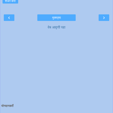
शेअर करा
‹
›
मुख्यपृष्ठ
वेब आवृत्ती पहा
योगदानकर्ते