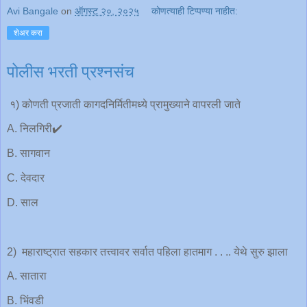
Avi Bangale
on
ऑगस्ट २०, २०२५
कोणत्याही टिप्पण्‍या नाहीत:
शेअर करा
पोलीस भरती प्रश्नसंच
१) कोणती प्रजाती कागदनिर्मितीमध्ये प्रामुख्याने वापरली जाते
A. निलगिरी✔️
B. सागवान
C. देवदार
D. साल
2) महाराष्ट्रात सहकार तत्त्वावर सर्वात पहिला हातमाग . . .. येथे सुरु झाला
A. सातारा
B. भिंवडी