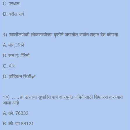
C. परधान
D. वरील सर्व
९) खालीलपौकी लोकसख्येच्या दृष्टीने जगातील सर्वात लहान देश कोणता.
A. मोन्ॉको
B. सन म्ॉरिनो
C. चीन
D. व्हॅटिकन सिटी✔️
१०) . . .. हा ऊसाचा सुधारित वाण क्षारयुक्त जमिनीसाठी शिफारस करण्यात
आला आहे
A. को, 76032
B. को. एम 88121