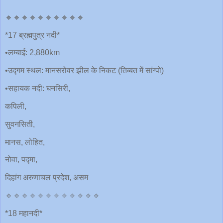
🔹🔹🔹🔹🔹🔹🔹🔹🔹🔹
*17 ब्रह्मपुत्र नदी*
•लम्बाई: 2,880km
•उद्गम स्थल: मानसरोवर झील के निकट (तिब्बत में सांग्पो)
•सहायक नदी: घनसिरी,
कपिली,
सुवनसिती,
मानस, लोहित,
नोवा, पद्मा,
दिहांग अरुणाचल प्रदेश, असम
🔹🔹🔹🔹🔹🔹🔹🔹🔹🔹🔹🔹
*18 महानदी*