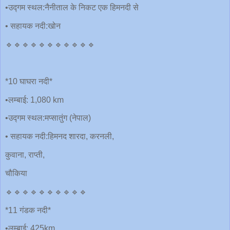
•उद्गम स्थल:नैनीताल के निकट एक हिमनदी से
• सहायक नदी:खोन
🔹🔹🔹🔹🔹🔹🔹🔹🔹🔹🔹
*10 घाघरा नदी*
•लम्बाई: 1,080 km
•उद्गम स्थल:मप्सातुंग (नेपाल)
• सहायक नदी:हिमनद शारदा, करनली,
कुवाना, राप्ती,
चौकिया
🔹🔹🔹🔹🔹🔹🔹🔹🔹🔹
*11 गंडक नदी*
•लम्बाई: 425km