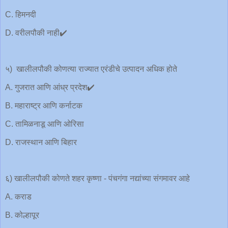
C. हिमनदी
D. वरीलपौकी नाही✔️
५) खालीलपौकी कोणत्या राज्यात एरंडीचे उत्पादन अधिक होते
A. गुजरात आणि आंध्र प्रदेश✔️
B. महाराष्ट्र आणि कर्नाटक
C. तामिळनाडू आणि ओरिसा
D. राजस्थान आणि बिहार
६) खालीलपौकी कोणते शहर कृष्णा - पंचगंगा नद्यांच्या संगमावर आहे
A. कराड
B. कोल्हापूर