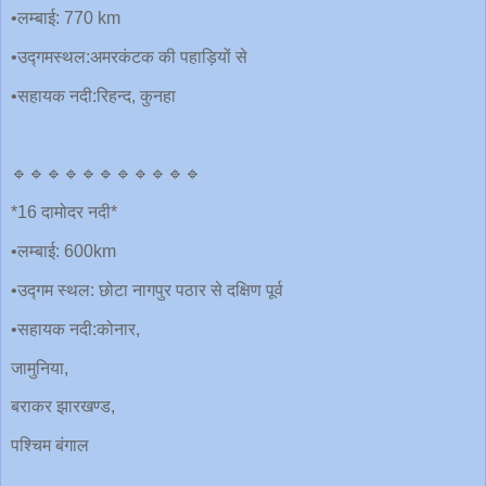
•लम्बाई: 770 km
•उद्गमस्थल:अमरकंटक की पहाड़ियों से
•सहायक नदी:रिहन्द, कुनहा
🔹🔹🔹🔹🔹🔹🔹🔹🔹🔹🔹
*16 दामोदर नदी*
•लम्बाई: 600km
•उद्गम स्थल: छोटा नागपुर पठार से दक्षिण पूर्व
•सहायक नदी:कोनार,
जामुनिया,
बराकर झारखण्ड,
पश्चिम बंगाल