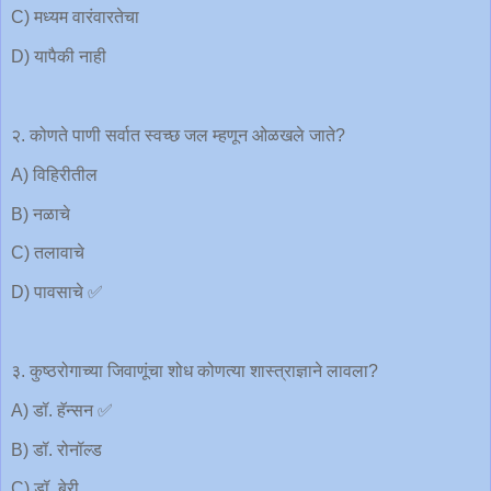
C) मध्यम वारंवारतेचा
D) यापैकी नाही
२. कोणते पाणी सर्वात स्वच्छ जल म्हणून ओळखले जाते?
A) विहिरीतील
B) नळाचे
C) तलावाचे
D) पावसाचे ✅
३. कुष्ठरोगाच्या जिवाणूंचा शोध कोणत्या शास्त्राज्ञाने लावला?
A) डॉ. हॅन्सन ✅
B) डॉ. रोनॉल्ड
C) डॉ. बेरी