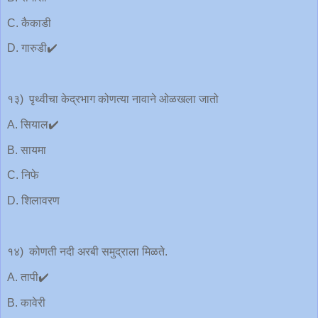
C. कैकाडी
D. गारुडी✔️
१३) पृथ्वीचा केद्रभाग कोणत्या नावाने ओळखला जातो
A. सियाल✔️
B. सायमा
C. निफे
D. शिलावरण
१४) कोणती नदी अरबी समुद्राला मिळते.
A. तापी✔️
B. कावेरी