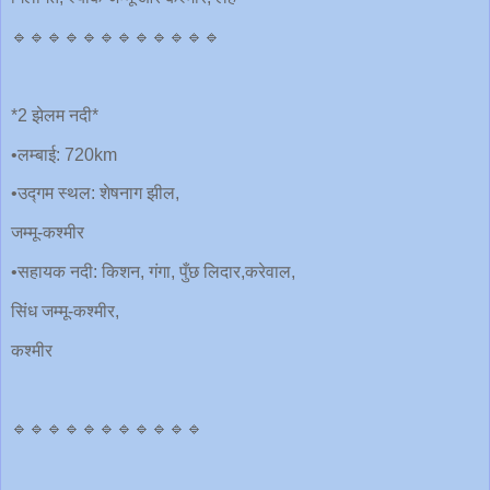
🔹🔹🔹🔹🔹🔹🔹🔹🔹🔹🔹🔹
*2 झेलम नदी*
•लम्बाई: 720km
•उद्गम स्थल: शेषनाग झील,
जम्मू-कश्मीर
•सहायक नदी: किशन, गंगा, पुँछ लिदार,करेवाल,
सिंध जम्मू-कश्मीर,
कश्मीर
🔹🔹🔹🔹🔹🔹🔹🔹🔹🔹🔹