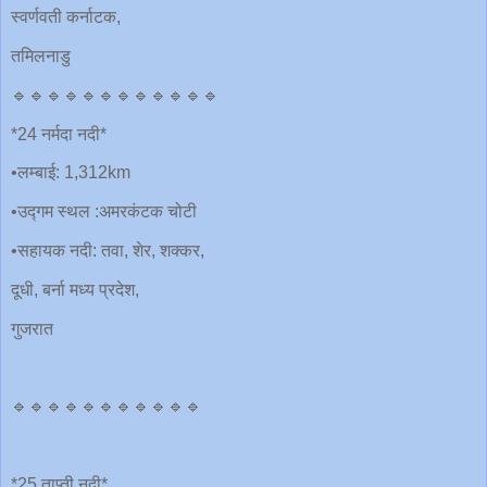
स्वर्णवती कर्नाटक,
तमिलनाडु
🔹🔹🔹🔹🔹🔹🔹🔹🔹🔹🔹🔹
*24 नर्मदा नदी*
•लम्बाई: 1,312km
•उद्गम स्थल :अमरकंटक चोटी
•सहायक नदी: तवा, शेर, शक्कर,
दूधी, बर्ना मध्य प्रदेश,
गुजरात
🔹🔹🔹🔹🔹🔹🔹🔹🔹🔹🔹
*25 ताप्ती नदी*