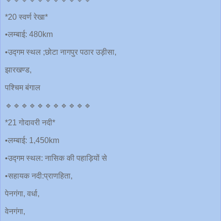
*20 स्वर्ण रेखा*
•लम्बाई: 480km
•उद्गम स्थल ;छोटा नागपुर पठार उड़ीसा,
झारखण्ड,
पश्चिम बंगाल
🔹🔹🔹🔹🔹🔹🔹🔹🔹🔹🔹
*21 गोदावरी नदी*
•लम्बाई: 1,450km
•उद्गम स्थल: नासिक की पहाड़ियों से
•सहायक नदी:प्राणहिता,
पेनगंगा, वर्धा,
वेनगंगा,