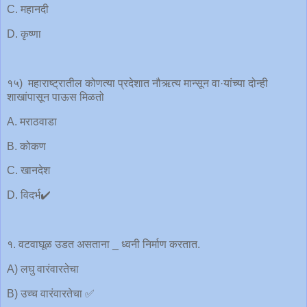
C. महानदी
D. कृष्णा
१५) महाराष्ट्रातील कोणत्या प्रदेशात नौऋत्य मान्सून वा·यांच्या दोन्ही
शाखांपासून पाऊस मिळतो
A. मराठवाडा
B. कोकण
C. खानदेश
D. विदर्भ✔️
१. वटवाघूळ उडत असताना _ ध्वनी निर्माण करतात.
A) लघु वारंवारतेचा
B) उच्च वारंवारतेचा ✅