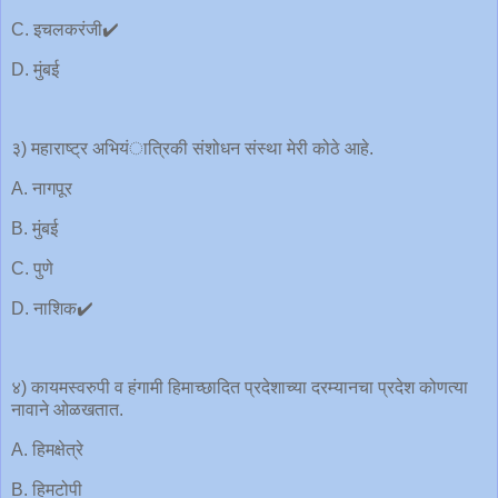
C. इचलकरंजी✔️
D. मुंबई
३) महाराष्ट्र अभियंात्रिकी संशोधन संस्था मेरी कोठे आहे.
A. नागपूर
B. मुंबई
C. पुणे
D. नाशिक✔️
४) कायमस्वरुपी व हंगामी हिमाच्छादित प्रदेशाच्या दरम्यानचा प्रदेश कोणत्या
नावाने ओळखतात.
A. हिमक्षेत्रे
B. हिमटोपी