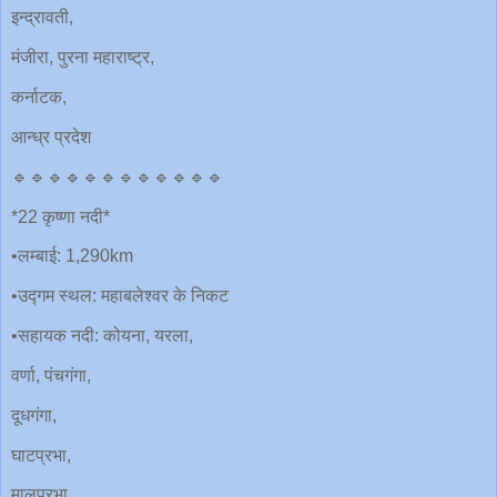
इन्द्रावती,
मंजीरा, पुरना महाराष्ट्र,
कर्नाटक,
आन्ध्र प्रदेश
🔹🔹🔹🔹🔹🔹🔹🔹🔹🔹🔹🔹
*22 कृष्णा नदी*
•लम्बाई: 1,290km
•उद्गम स्थल: महाबलेश्वर के निकट
•सहायक नदी: कोयना, यरला,
वर्णा, पंचगंगा,
दूधगंगा,
घाटप्रभा,
मालप्रभा,