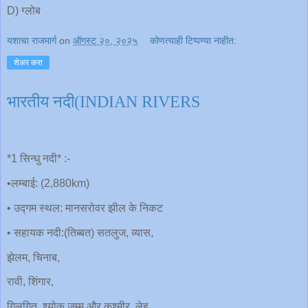
D) ग्लोब
यशाचा राजमार्ग
on
ऑगस्ट २०, २०२५
कोणत्याही टिप्पण्‍या नाहीत:
शेअर करा
भारतीय नदी(INDIAN RIVERS
*1 सिन्धु नदी* :-
•लम्बाई: (2,880km)
• उद्गम स्थल: मानसरोवर झील के निकट
• सहायक नदी:(तिब्बत) सतलुज, व्यास,
झेलम, चिनाब,
रावी, शिंगार,
गिलगित, श्योक जम्मू और कश्मीर, लेह