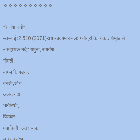
🔹🔹🔹🔹🔹🔹🔹🔹🔹🔹
*7 गंगा नदी*
•लम्बाई :2,510 (2071)km •उद्गम स्थल: गंगोत्री के निकट गोमुख से
• सहायक नदी: यमुना, रामगंगा,
गोमती,
बागमती, गंडक,
कोसी,सोन,
अलकनंदा,
भागीरथी,
पिण्डार,
मंदाकिनी, उत्तरांचल,
उत्तर प्रदेश,