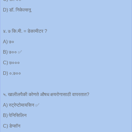
D) डॉ. निकेल्सनू
४. ७ कि.मी. = डेकामीटर ?
A) ७०
B) ७०० ✅
C) ७०००
D) ०.७००
५. खालीलपैकी कोणते औषध क्षयरोगासाठी वापरतात?
A) स्ट्रेप्टोमायसिन ✅
B) पेनिसिलिन
C) डेप्सॉन