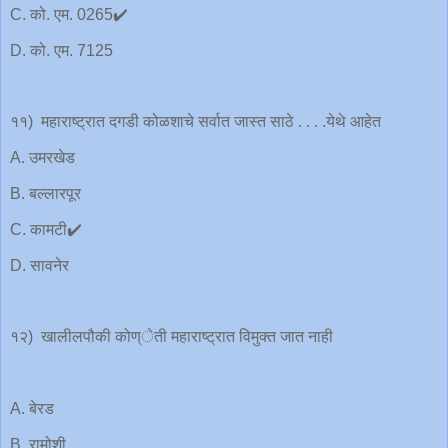
C. को. एम. 0265✔️
D. को. एम. 7125
११) महाराष्ट्रात दगडी कोळशाचे सर्वात जास्त साठे . . . .येथे आहेत
A. उमरखेड
B. बल्लारपूर
C. कामटी✔️
D. सावनेर
१२) खालीलपौकी कोण्ेती महाराष्ट्रात विमुक्त जात नाही
A. बेरड
B. रामोशी