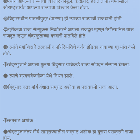
🟤त्याने आपल्या राज्याचा विस्तार काबूल, कंदाहार, हेरात ते पश्चिमेकडील
सौराष्ट्रपर्यंत आपल्या राज्याचा विस्तार केला होता.
🟢बिहारमधील पाटलीपुत्र (पाटणा) ही त्याच्या राज्याची राजधानी होती.
🔵ग्रीकचा राजा सेल्युकस निकोटरने आपला राजदूत म्हणून मेगॉस्थनिस यास
राजदूत म्हणून चंद्रगुप्ताच्या दरबारी पाठविले होते.
🟤 त्यांने मेगॉथिसने तत्कालीन परिस्थितिचे वर्णन इंडिका नावाच्या ग्रथांत केले
होते.
🔴चंद्रगुप्ताने आपला मुलगा बिंदुसार याचेकडे राज्य सोपवून संन्यास घेतला.
⚫️ त्याचे श्रवणबेळगोळा येथे निधन झाले.
🟢बिंदुसार नंतर मौर्य वंशात सम्राट अशोक हा पराक्रमी राजा आला.
🔴सम्राट अशोक :
⚫️चंद्रगुप्तानंतर मौर्य साम्राज्यातील सम्राट अशोक हा दूसरा पराक्रमी राजा
होय.