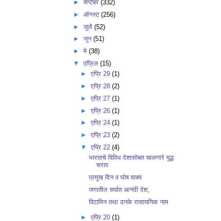
►
सप्टेंबर
(332)
►
ऑगस्ट
(256)
►
जुलै
(52)
►
जून
(51)
►
मे
(38)
▼
एप्रिल
(15)
►
एप्रि 29
(1)
►
एप्रि 28
(2)
►
एप्रि 27
(1)
►
एप्रि 26
(1)
►
एप्रि 24
(1)
►
एप्रि 23
(2)
▼
एप्रि 22
(4)
भारताचे विविध देशासोबत चालणारे युद्ध
सराव
प्रमुख दिन व घोष वाक्य
जगातील सर्वात आनंदी देश,
विटामिन तथा उनके रासायनिक नाम
►
एप्रि 20
(1)