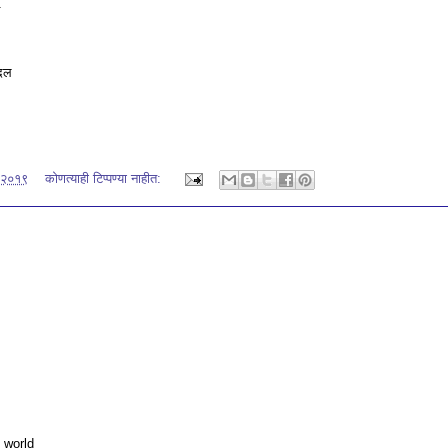
 दल
 २०१९
कोणत्याही टिप्पण्‍या नाहीत:
 world