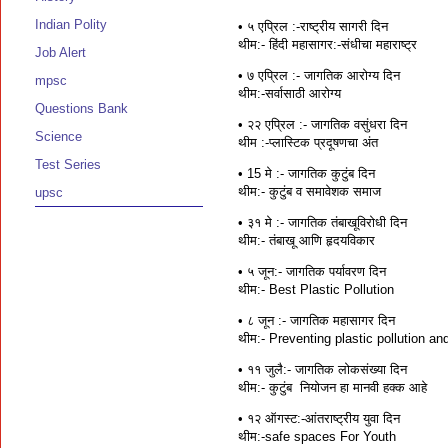
Indian Polity
• ५ एप्रिल :-राष्ट्रीय सागरी दिन
थीम:- हिंदी महासागर:-संधीचा महाराष्ट्र
Job Alert
• ७ एप्रिल :- जागतिक आरोग्य दिन
mpsc
थीम:-सर्वासाठी आरोग्य
Questions Bank
• २२ एप्रिल :- जागतिक वसुंधरा दिन
Science
थीम :-प्लास्टिक प्रदूषणचा अंत
Test Series
• 15 मे :- जागतिक कुटुंब दिन
थीम:- कुटुंब व समावेशक समाज
upsc
• ३१ मे :- जागतिक तंबाखूविरोधी दिन
थीम:- तंबाखू आणि हृदयविकार
• ५ जून:- जागतिक पर्यावरण दिन
थीम:- Best Plastic Pollution
• ८ जून :- जागतिक महासागर दिन
थीम:- Preventing plastic pollution a
• ११ जुलै:- जागतिक लोकसंख्या दिन
थीम:- कुटुंब नियोजन हा मानवी हक्क आहे
• १२ ऑगस्ट:-आंतराष्ट्रीय युवा दिन
थीम:-safe spaces For Youth