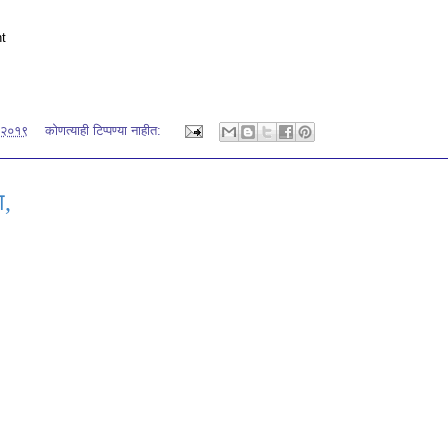
nt
 २०१९
कोणत्याही टिप्पण्‍या नाहीत:
श,