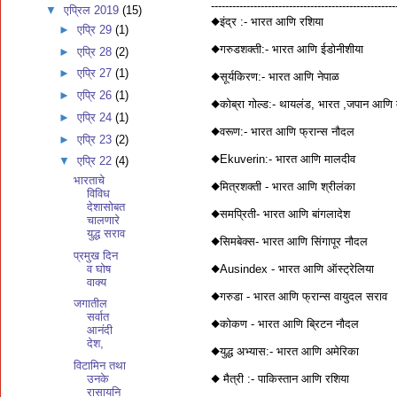
----------------------------------------------------
▼
एप्रिल 2019
(15)
◆इंद्र :- भारत आणि रशिया
►
एप्रि 29
(1)
◆गरुडशक्ती:- भारत आणि ईडोनीशीया
►
एप्रि 28
(2)
►
एप्रि 27
(1)
◆सूर्यकिरण:- भारत आणि नेपाळ
►
एप्रि 26
(1)
◆कोब्रा गोल्ड:- थायलंड, भारत ,जपान आणि 
►
एप्रि 24
(1)
◆वरूण:- भारत आणि फ्रान्स नौदल
►
एप्रि 23
(2)
◆Ekuverin:- भारत आणि मालदीव
▼
एप्रि 22
(4)
भारताचे
◆मित्रशक्ती - भारत आणि श्रीलंका
विविध
देशासोबत
◆समप्रिती- भारत आणि बांगलादेश
चालणारे
युद्ध सराव
◆सिमबेक्स- भारत आणि सिंगापूर नौदल
प्रमुख दिन
व घोष
◆Ausindex - भारत आणि ऑस्ट्रेलिया
वाक्य
◆गरुडा - भारत आणि फ्रान्स वायुदल सराव
जगातील
सर्वात
◆कोकण - भारत आणि ब्रिटन नौदल
आनंदी
देश,
◆युद्ध अभ्यास:- भारत आणि अमेरिका
विटामिन तथा
◆ मैत्री :- पाकिस्तान आणि रशिया
उनके
रासायनि