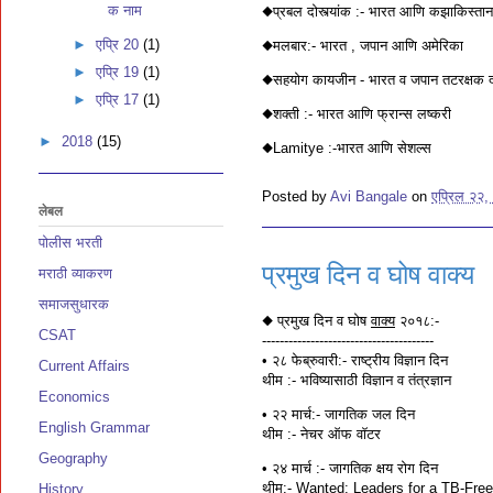
क नाम
◆प्रबल दोस्त्यांक :- भारत आणि कझाकिस्तान
►
एप्रि 20
(1)
◆मलबार:- भारत , जपान आणि अमेरिका
►
एप्रि 19
(1)
◆सहयोग कायजीन - भारत व जपान तटरक्षक
►
एप्रि 17
(1)
◆शक्ती :- भारत आणि फ्रान्स लष्करी
►
2018
(15)
◆Lamitye :-भारत आणि सेशल्स
Posted by
Avi Bangale
on
एप्रिल २२,
लेबल
पोलीस भरती
प्रमुख दिन व घोष वाक्य
मराठी व्याकरण
समाजसुधारक
◆ प्रमुख दिन व घोष
वाक्य
२०१८:-
CSAT
---------------------------------------
• २८ फेब्रुवारी:- राष्ट्रीय विज्ञान दिन
Current Affairs
थीम :- भविष्यासाठी विज्ञान व तंत्रज्ञान
Economics
• २२ मार्च:- जागतिक जल दिन
English Grammar
थीम :- नेचर ऑफ वाॅटर
Geography
• २४ मार्च :- जागतिक क्षय रोग दिन
थीम:- Wanted: Leaders for a TB-Free
History