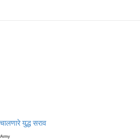
ालणारे युद्ध सराव
Army