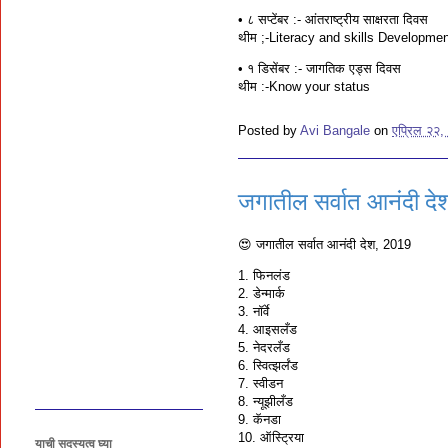
• ८ सप्टेंबर :- आंतराष्ट्रीय साक्षरता दिवस
थीम ;-Literacy and skills Developme
• १ डिसेंबर :- जागतिक एड्स दिवस
थीम :-Know your status
Posted by
Avi Bangale
on
एप्रिल २२,
जगातील सर्वात आनंदी दे
😍 जगातील सर्वात आनंदी देश, 2019
1. फिनलंड
2. डेन्मार्क
3. नॉर्वे
4. आइसलँड
5. नेदरलँड
6. स्वित्झर्लंड
7. स्वीडन
8. न्यूझीलँड
9. कॅनडा
10. ऑस्ट्रिया
याची सदस्यत्व घ्या