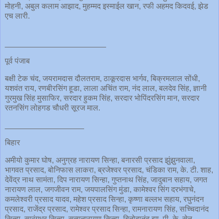
मोहनी, अबुल कलाम आझाद, मुहम्मद इस्माईल खान, रफी अहमद किदवई, झेड
एच लारी.
_______________________
पूर्व पंजाब
बक्षी टेक चंद, जयरामदास दौलतराम, ठाकूरदास भार्गव, बिक्रमलाल सोंधी,
यशवंत राय, रणबीरसिंग हूडा, लाला अचिंत राम, नंद लाल, बलदेव सिंह, ज्ञानी
गुरमुख सिंह मुसाफिर, सरदार हुकम सिंह, सरदार भोपिंदरसिंग मान, सरदार
रतनसिंग लोहगड चौधरी सूरज माल.
__________________
बिहार
अमीयो कुमार घोष, अनुग्रह नारायण सिन्हा, बनारसी प्रसाद झुंझुनवाला,
भागवत प्रसाद, बोनिफास लाकरा, ब्रजेश्वर प्रसाद, चंडिका राम, के. टी. शाह,
देवेंद्र नाथ सामंता, दिप नारायण सिन्हा, गुप्तनाथ सिंह, जादुबान सहाय, जगत
नारायण लाल, जगजीवन राम, जयपालसिंग मुंडा, कामेश्वर सिंग दरभंगाचे,
कमलेश्वरी प्रसाद यादव, महेश प्रसाद सिन्हा, कृष्णा बल्लभ सहाय, रघुनंदन
प्रसाद, राजेंद्र प्रसाद, रामेश्वर प्रसाद सिन्हा, रामनारायण सिंह, सच्चिदानंद
सिन्हा, सारंगधर सिन्हा, सत्यनारायण सिन्हा, बिनोदानंद झा, पी. के. सेन,