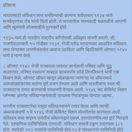
इतिहास
भारतासाठी संविधान सभा बनविण्याची कल्पना सर्वप्रथम १९३४ मध्ये
मानवेंद्रनाथ रॉय यांनी दिली होती, ते भारतातील साम्यवादी चळवळीचे अग्रणी
आणि मूलगामी लोकशाहीचे पुरस्कर्ते होते.
१९३५ मध्ये ही भारतीय राष्ट्रीय काँग्रेसची अधिकृत मागणी बनली, सी.
राजगोपालाचारी १५ नोव्हेंबर १९३९. रोजी प्रौढ मतदानावर आधारित संविधान
सभा घेण्याच्या मागणीसंदर्भात आवाज उठविला आणि ब्रिटिशांनी ऑगस्ट १९४०
मध्ये हे मान्य केले.
८ ऑगस्ट १९४० रोजी राज्यपाल-जनरल कार्यकारी परिषद आणि युद्ध
सल्लागार. परिषद स्थापना याबद्दल व्हायसरॉय लॉर्ड लिनलिथगो यांनी एक
विधान केले. ऑगस्ट ऑफर म्हणून ओळखल्या जाणाऱ्या या ऑफरमध्ये
अल्पसंख्यांकांच्या मतांना पूर्ण वजन देण्यात आले आणि भारतीयांना स्वतःची
राज्यघटना तयार करण्याची परवानगी देण्यात आली. १९४६ च्या कॅबिनेट मिशन
प्लॅनच्या अंतर्गत संविधानसभेसाठी प्रथमच निवडणुका घेण्यात आल्या.
भारतीय राज्यघटनेचा मसुदा संविधानसभेने तयार केला आणि त्याची
अंमलबजावणी १ मे १९४६ रोजी कॅबिनेट मिशन योजनेंतर्गत करण्यात आली.
संविधान सभा सदस्य प्रांतीय संमेलनाद्वारे एकल, हस्तांतरणीय-मत द्वारे निवडले
गेले. प्रमाणिक प्रतिनिधित्व प्रणाली. संविधान सभाचे एकूण सदस्यत्व ३८९
होते, त्यापैकी २९२ राज्यांचे प्रतिनिधी होते,९३ हे संस्थानाचे प्रतिनिधी होते