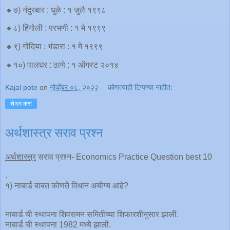
🔸७) नंदुरबार : धुळे : १ जुलै १९९८
🔹८) हिंगोली : परभणी : १ मे १९९९
🔸९) गोंदिया : भंडारा : १ मे १९९९
🔹१०) पालघर : ठाणे : १ ऑगस्ट २०१४
Kajal pote
on
नोव्हेंबर ०८, २०२२
कोणत्याही टिप्पण्‍या नाहीत:
शेअर करा
अर्थशास्त्र सराव प्रश्न
अर्थशास्त्र
सराव प्रश्न- Economics Practice Question best 10
.
१) नाबार्ड बाबत कोणते विधान अयोग्य आहे?
नाबार्ड ची स्थापना शिवरामन समितीच्या शिफारशीनुसार झाली.
नाबार्ड ची स्थापना 1982 मध्ये झाली.