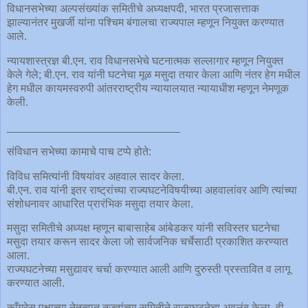
विधानसभेच्या अल्पसंख्यांक समितीचे अध्यक्षपदी, भारत प्रजासत्ताक
झाल्यानंतर मुखर्जी यांना पश्चिम बंगालचा राज्यपाल म्हणून नियुक्त करण्यात
आले.
न्यायशास्त्रज्ञ बी.एन. राव विधानसभेचे घटनात्मक सल्लागार म्हणून नियुक्त
केले गेले; बी.एन. राव यांनी घटनेचा मूळ मसुदा तयार केला आणि नंतर हेग मधील
हेग मधील कायमस्वरुपी आंतरराष्ट्रीय न्यायालयात न्यायाधीश म्हणून नेमणूक
केली.
____________________________
संविधान सभेच्या कामाचे पाच टप्पे होते:
विविध समित्यांनी विषयांवर अहवाल सादर केला.
बी.एन. राव यांनी इतर राष्ट्रांच्या राज्यघटनेविषयीच्या अहवालांवर आणि त्यांच्या
संशोधनावर आधारित प्रारंभिक मसुदा तयार केला.
मसुदा समितीचे अध्यक्ष म्हणून बाबासाहेब आंबेडकर यांनी सविस्तर घटनेचा
मसुदा तयार करून सादर केला जो सार्वजनिक चर्चेसाठी प्रकाशित करण्यात
आला.
राज्यघटनेच्या मसुद्यावर चर्चा करण्यात आली आणि दुरुस्ती प्रस्तावित व लागू
करण्यात आली.
काँग्रेस पक्षाच्या नेतृत्वात तज्ज्ञांच्या समितीने राज्यघटनेचा अवलंब केला. ही