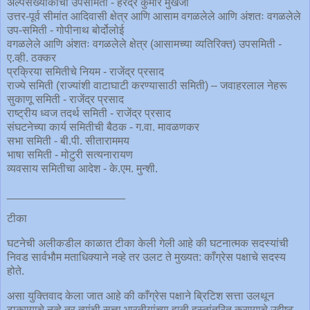
अल्पसंख्याकांची उपसमिती - हरेंद्र कुमार मुखर्जी
उत्तर-पूर्व सीमांत आदिवासी क्षेत्र आणि आसाम वगळलेले आणि अंशतः वगळलेले
उप-समिती - गोपीनाथ बोर्दोलोई
वगळलेले आणि अंशतः वगळलेले क्षेत्र (आसामच्या व्यतिरिक्त) उपसमिती -
ए.व्ही. ठक्कर
प्रक्रिया समितीचे नियम - राजेंद्र प्रसाद
राज्ये समिती (राज्यांशी वाटाघाटी करण्यासाठी समिती) – जवाहरलाल नेहरू
सुकाणू समिती - राजेंद्र प्रसाद
राष्ट्रीय ध्वज तदर्थ समिती - राजेंद्र प्रसाद
संघटनेच्या कार्य समितीची बैठक - ग.वा. मावळणकर
सभा समिती - बी.पी. सीताराममय
भाषा समिती - मोटुरी सत्यनारायण
व्यवसाय समितीचा आदेश - के.एम. मुन्शी.
___________________
टीका
घटनेची अलीकडील काळात टीका केली गेली आहे की घटनात्मक सदस्यांची
निवड सार्वभौम मताधिक्याने नव्हे तर उलट ते मुख्यत: काँग्रेस पक्षाचे सदस्य
होते.
असा युक्तिवाद केला जात आहे की काँग्रेस पक्षाने ब्रिटिश सत्ता उलथून
टाकण्याचे नव्हे तर त्यांची सत्ता भारतीयांच्या हाती हस्तांतरित करण्याचे उद्दीष्ट