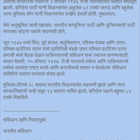
अंतरिम सरकारची स्थापना २ सप्टेंबर १९४६ रोजी नवनिर्वाचित मतदार संघातून
झाली. काँग्रेस पार्टी यांनी विधानसभेत (बहुतेक ६९ टक्के जागा) आणि बहुतेक
जागा मुस्लिम लीग यांनी विधानसभेत राखीव ठेवली होती. मुसलमान.
तेथे अनुसूचित जाती महासंघ, भारतीय कम्युनिस्ट पार्टी आणि युनियनवादी पार्टी
सारख्या छोट्या पक्षांचे सदस्यही होते.
जून १९४७ मध्ये सिंध, पूर्व बंगाल, बलुचिस्तान, पश्चिम पंजाब आणि उत्तर-
पश्चिम फ्रंटियर प्रांत यांचे प्रतिनिधी मंडळे उत्तर पश्चिम फ्रंटियर प्रांत
कराची मध्ये बैठक घेऊन पाकिस्तानची संविधान सभा स्थापन करण्यासाठी
माघार घेतली. १५ ऑगस्ट १९४७. रोजी भारताचे वर्चस्व आणि पाकिस्तानचे
वर्चस्व स्वतंत्र राष्ट्र बनले आणि कराचीमध्ये माघार न घेतलेल्या संविधान
समितीचे सदस्य भारताचे संसद झाले.
मुस्लिम लीगचे २८ सदस्य भारतीय विधानसभेत सहभागी झाले आणि नंतर
संस्थानिकांची यादी मधून ९३ सदस्य नामित झाले; काँग्रेस पक्षाने बहुमत ८२
टक्के मिळविले.
____________________
संविधान आणि निवडणुका
भारतीय संविधान