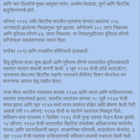
आणि चार दिल्लीचे मुख्य आयुक्त प्रांत, अजमेर-मेरवाडा, कुर्ग आणि ब्रिटीश
बलुचिस्तानचे होते.
ऑगस्ट १९४६ पर्यंत ब्रिटीश भारतीय प्रांतांना देण्यात आलेल्या २५६
जागांसाठी झालेल्या निवडणुका पूर्ण झाल्या. काँग्रेसने २०८ जागा जिंकल्या
आणि मुस्लिम लीगने ७३. जागा जिंकल्या. या निवडणुकीनंतर मुस्लिम लीगने
काँग्रेसला सहकारण्यास नकार दिला.
सप्टेंबर २०१) आणि राजकीय परिस्थिती ढासळली.
हिंदू-मुस्लिम दंगल सुरू झाली आणि मुस्लिम लीगने भारतातील मुस्लिमांसाठी
स्वतंत्र मतदार संघाची मागणी केली. ३ जून १९४७ रोजी लॉर्ड माउंटबॅटन,
भारताच्या शेवटच्या ब्रिटीश गव्हर्नर जनरलने कॅबिनेट मिशन योजनेला भंग
करण्याचा आपला हेतू जाहीर केला;
याचा शेवट भारतीय स्वातंत्र्य कायदा १९४७ आणि भारत आणि पाकिस्तानच्या
स्वतंत्र राष्ट्रांमध्ये झाला. भारतीय स्वातंत्र्य कायदा १८ जुलै १९४७ रोजी
संमत झाला आणि जून १९४७ मध्ये भारत स्वतंत्र होईल अशी घोषणा केली गेली
असली तरी १५ ऑगस्ट १९४७ रोजी या घटनेने स्वातंत्र्य मिळवून दिले.
संविधान सभा प्रथमच ९ डिसेंबर १९४६ रोजी पुन्हा एकत्र येऊन बैठक झाली.
१४ ऑगस्ट १९४७ रोजी भारतातील ब्रिटिश संसदेच्या अधिकाराच्या सार्वभौम
संस्था आणि उत्तराधिकारी म्हणून. फाळणीच्या परिणामी, माउंटबेटन योजनेत, ३
जून १९४७ रोजी स्वतंत्र पाकिस्तानची संविधान सभाची स्थापना केली गेली.