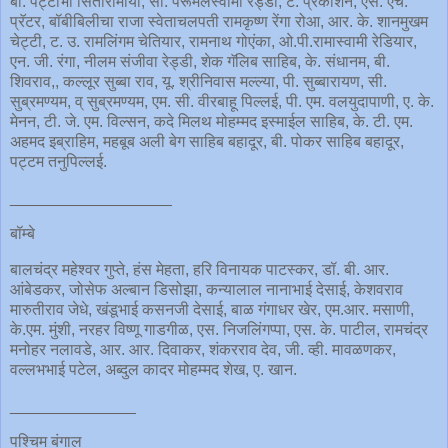
बी. पट्टाभी सितारामाया, सी. पेरूमलस्वामी रेड्डी, ट. प्रकाशन, एस. एच.
प्रॅटर, बॉबीबिलीचा राजा स्वेताचलपती रामकृष्ण रेंगा रोआ, आर. के. शानमुखम
चेट्टी, ट. उ. रामलिंगम चेतियार, रामनाथ गोएंका, ओ.पी.रामास्वामी रेडियार,
एन. जी. रंगा, नीलम संजीवा रेड्डी, शेक गॅलिब साहिब, के. संधानम, बी.
शिवराव,, कल्लूर सुब्बा राव, यू. श्रीनिवास मल्ल्या, पी. सुब्बारायण, सी.
सुब्रमण्यम, व् सुब्रमण्यम, एम. सी. वीरबाहू पिल्लई, पी. एम. वलयुदापाणी, ए. के.
मेनन, टी. जे. एम. विल्सन, कदे मिलथ मोहम्मद इस्माईल साहिब, के. टी. एम.
अहमद इब्राहिम, महबूब अली बेग साहिब बहादूर, बी. पोकर साहिब बहादूर,
पट्टम तनुपिल्लई.
__________________
बॉम्बे
बालचंद्र महेश्वर गुप्ते, हंस मेहता, हरि विनायक पाटस्कर, डॉ. बी. आर.
आंबेडकर, जोसेफ अल्बान डिसोझा, कन्यालाल नानाभाई देसाई, केशवराव
मारुतीराव जेधे, खंडूभाई कसनजी देसाई, बाळ गंगाधर खेर, एम.आर. मसाणी,
के.एम. मुंशी, नरहर विष्णू गाडगीळ, एस. निजलिंगप्पा, एस. के. पाटील, रामचंद्र
मनोहर नलावडे, आर. आर. दिवाकर, शंकरराव देव, जी. व्ही. मावळणकर,
वल्लभभाई पटेल, अब्दुल कादर मोहम्मद शेख, ए. खान.
______________
पश्चिम बंगाल