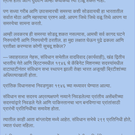
त्रास होतो आणि दुर्दैवाने आम्ही कधीकधी त्या टाळू शकत नाही.
पण सध्या गरीब आणि उपासमारची समस्या कशी सोडवायची हा भारतातील
सर्वात मोठा आणि महत्त्वाचा प्रश्न आहे. आपण जिथे जिथे वळू तिथे आपण या
समस्येचा सामना करतो.
आम्ही लवकरच ही समस्या सोडवू शकत नसल्यास, आमची सर्व कागद घटने
निरुपयोगी आणि निरुपयोगी ठरतील. हा मुद्दा लक्षात घेऊन पुढे ढकला आणि
प्रतीक्षा करण्यास कोणी सुचवू शकेल?
— जवाहरलाल नेहरू, संविधान सभेतील वादविवाद (कार्यवाही), खंड द्वितीय
भारतीय नेते आणि ब्रिटनमधील १९४६ चे कॅबिनेट मिशनच्या सदस्यांमधील
वाटाघाटीनंतर संविधान सभा स्थापन झाली तेव्हा भारत अजूनही ब्रिटीशांच्या
अधिपत्याखाली होता.
प्रांतिक विधानसभा निवडणुका १९४६ च्या मध्यावर घेण्यात आल्या.
संविधान सभा सदस्य अप्रत्यक्षपणे नव्याने निवडलेल्या प्रांतीय असेंब्लीच्या
सदस्यांद्वारे निवडले गेले आणि पाकिस्तानचा भाग बनविणाऱ्या प्रांतांसाठी
प्रारंभी प्रतिनिधींचा समावेश होता.
त्यातील काही आता बांग्लादेश मध्ये आहेत. संविधान सभेचे २९९ प्रतिनिधी होते,
ज्यात पंधरा महिला.