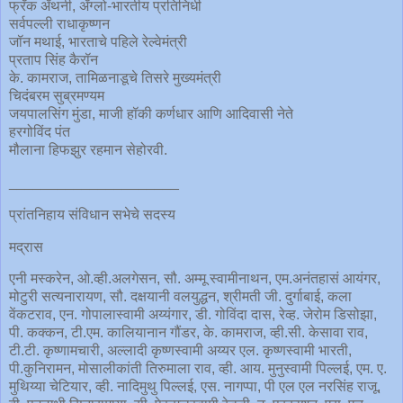
फ्रँक अँथनी, अँग्लो-भारतीय प्रतिनिधी
सर्वपल्ली राधाकृष्णन
जॉन मथाई, भारताचे पहिले रेल्वेमंत्री
प्रताप सिंह कैरॉन
के. कामराज, तामिळनाडूचे तिसरे मुख्यमंत्री
चिदंबरम सुब्रमण्यम
जयपालसिंग मुंडा, माजी हॉकी कर्णधार आणि आदिवासी नेते
हरगोविंद पंत
मौलाना हिफझुर रहमान सेहोरवी.
_____________________
प्रांतनिहाय संविधान सभेचे सदस्य
मद्रास
एनी मस्करेन, ओ.व्ही.अलगेसन, सौ. अम्मू स्वामीनाथन, एम.अनंतहासं आयंगर,
मोटुरी सत्यनारायण, सौ. दक्षयानी वलयुद्धन, श्रीमती जी. दुर्गाबाई, कला
वेंकटराव, एन. गोपालास्वामी अय्यंगार, डी. गोविंदा दास, रेव्ह. जेरोम डिसोझा,
पी. कक्कन, टी.एम. कालियानान गौंडर, के. कामराज, व्ही.सी. केसावा राव,
टी.टी. कृष्णामचारी, अल्लादी कृष्णस्वामी अय्यर एल. कृष्णस्वामी भारती,
पी.कुनिरामन, मोसालीकांती तिरुमाला राव, व्ही. आय. मुनुस्वामी पिल्लई, एम. ए.
मुथिय्या चेटियार, व्ही. नादिमुथु पिल्लई, एस. नागप्पा, पी एल एल नरसिंह राजू,