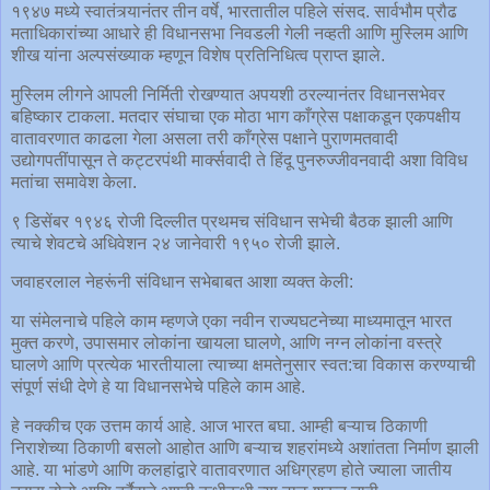
१९४७ मध्ये स्वातंत्र्यानंतर तीन वर्षे, भारतातील पहिले संसद. सार्वभौम प्रौढ
मताधिकारांच्या आधारे ही विधानसभा निवडली गेली नव्हती आणि मुस्लिम आणि
शीख यांना अल्पसंख्याक म्हणून विशेष प्रतिनिधित्व प्राप्त झाले.
मुस्लिम लीगने आपली निर्मिती रोखण्यात अपयशी ठरल्यानंतर विधानसभेवर
बहिष्कार टाकला. मतदार संघाचा एक मोठा भाग काँग्रेस पक्षाकडून एकपक्षीय
वातावरणात काढला गेला असला तरी काँग्रेस पक्षाने पुराणमतवादी
उद्योगपतींपासून ते कट्टरपंथी मार्क्सवादी ते हिंदू पुनरुज्जीवनवादी अशा विविध
मतांचा समावेश केला.
९ डिसेंबर १९४६ रोजी दिल्लीत प्रथमच संविधान सभेची बैठक झाली आणि
त्याचे शेवटचे अधिवेशन २४ जानेवारी १९५० रोजी झाले.
जवाहरलाल नेहरूंनी संविधान सभेबाबत आशा व्यक्त केली:
या संमेलनाचे पहिले काम म्हणजे एका नवीन राज्यघटनेच्या माध्यमातून भारत
मुक्त करणे, उपासमार लोकांना खायला घालणे, आणि नग्न लोकांना वस्त्रे
घालणे आणि प्रत्येक भारतीयाला त्याच्या क्षमतेनुसार स्वत:चा विकास करण्याची
संपूर्ण संधी देणे हे या विधानसभेचे पहिले काम आहे.
हे नक्कीच एक उत्तम कार्य आहे. आज भारत बघा. आम्ही बऱ्याच ठिकाणी
निराशेच्या ठिकाणी बसलो आहोत आणि बऱ्याच शहरांमध्ये अशांतता निर्माण झाली
आहे. या भांडणे आणि कलहांद्वारे वातावरणात अधिग्रहण होते ज्याला जातीय