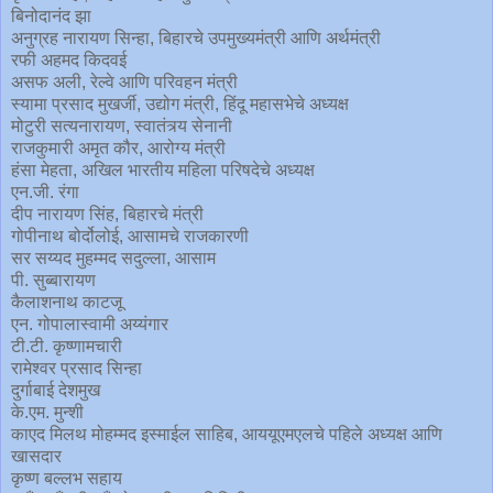
बिनोदानंद झा
अनुग्रह नारायण सिन्हा, बिहारचे उपमुख्यमंत्री आणि अर्थमंत्री
रफी अहमद किदवई
असफ अली, रेल्वे आणि परिवहन मंत्री
स्यामा प्रसाद मुखर्जी, उद्योग मंत्री, हिंदू महासभेचे अध्यक्ष
मोटुरी सत्यनारायण, स्वातंत्र्य सेनानी
राजकुमारी अमृत कौर, आरोग्य मंत्री
हंसा मेहता, अखिल भारतीय महिला परिषदेचे अध्यक्ष
एन.जी. रंगा
दीप नारायण सिंह, बिहारचे मंत्री
गोपीनाथ बोर्दोलोई, आसामचे राजकारणी
सर सय्यद मुहम्मद सदुल्ला, आसाम
पी. सुब्बारायण
कैलाशनाथ काटजू
एन. गोपालास्वामी अय्यंगार
टी.टी. कृष्णामचारी
रामेश्वर प्रसाद सिन्हा
दुर्गाबाई देशमुख
के.एम. मुन्शी
काएद मिलथ मोहम्मद इस्माईल साहिब, आययूएमएलचे पहिले अध्यक्ष आणि
खासदार
कृष्ण बल्लभ सहाय