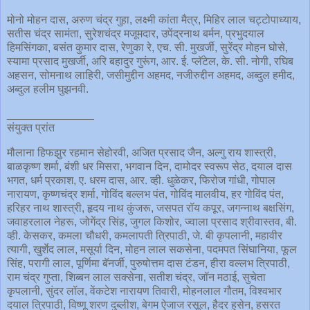
मोनो मोहन दास, अरुण चंद्र गुहा, लक्ष्मी कांता मैत्र, मिहिर लाल चट्टोपाध्याय,
सतीस चंद्र सामंता, सुरेशचंद्र मजूमदार, उपेंद्रनाथ बर्मन, प्रभुदयाल
हिमसिंगका, बसंत कुमार दास, रेणुका रे, एच. सी. मुखर्जी, सुरेंद्र मोहन घोसे,
स्यामा प्रसाद मुखर्जी, अरि बहादुर गुरूंग, आर. ई. प्लॅटेल, के. सी. नोगी, रघिब
अहसन, सोमनाथ लाहिरी, जसीमुद्दीन अहमद, नजीरुद्दीन अहमद, अब्दुल हमीद,
अब्दुल हलीम घुझनवी.
______________
संयुक्त प्रांत
मौलाना हिफझुर रहमान सेहोरवी, अजित प्रसाद जैन, अल्गु राय शास्त्री,
बाळकृष्ण शर्मा, बंशी धर मिसरा, भगवान दिन, दामोदर स्वरूप सेठ, दयाल दास
भगत, धर्म प्रकाश, ए. धरम दास, आर. व्ही. धुळेकर, फिरोज गांधी, गोपाल
नारायण, कृष्णचंद्र शर्मा, गोविंद बल्लभ पंत, गोविंद मालवीय, हर गोविंद पंत,
हरिहर नाथ शास्त्री, हृदय नाथ कुंजरू, जसपत रॉय कपूर, जगन्नाथ बक्षसिंग,
जवाहरलाल नेहरू, जोगेंद्र सिंह, जुगल किशोर, ज्वाला प्रसाद श्रीवास्तव, बी.
व्ही. केसकर, कमला चौधरी, कमलापती त्रिपाठी, जे. बी कृपलानी, महावीर
त्यागी, खुर्शेद लाल, मसूर्या दिन, मोहन लाल सकसेना, पदमपत सिंघानिया, फूल
सिंह, परागी लाल, पूर्णिमा बॅनर्जी, पुरुषोत्तम दास टंडन, हीरा वल्लभ त्रिपाठी,
राम चंद्र गुप्ता, शिब्बन लाल सक्सेना, सतीश चंद्र, जॉन मठाई, सुचेता
कृपलानी, सुंदर लॉल, वेंकटेश नारायण तिवारी, मोहनलाल गौतम, विश्वभार
दयाल त्रिपाठी, विष्णू शरण दुब्लीश, बेगम ऐजाज रसूल, हैदर हुसेन, हसरत