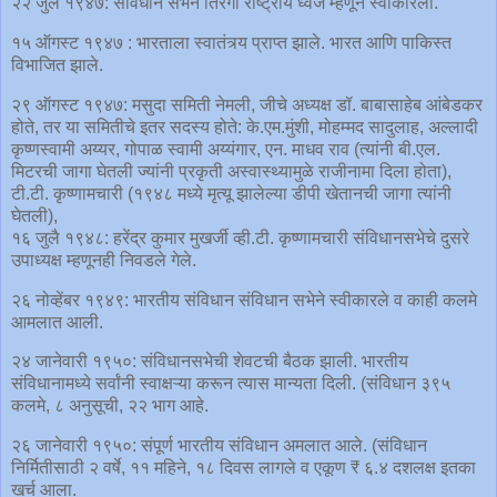
२२ जुलै १९४७: संविधान सभेने तिरंगा राष्ट्रीय ध्वज म्हणून स्वीकारला.
१५ ऑगस्ट १९४७ : भारताला स्वातंत्र्य प्राप्त झाले. भारत आणि पाकिस्त
विभाजित झाले.
२९ ऑगस्ट १९४७: मसुदा समिती नेमली, जीचे अध्यक्ष डॉ. बाबासाहेब आंबेडकर
होते, तर या समितीचे इतर सदस्य होते: के.एम.मुंशी, मोहम्मद सादुलाह, अल्लादी
कृष्णस्वामी अय्यर, गोपाळ स्वामी अय्यंगार, एन. माधव राव (त्यांनी बी.एल.
मिटरची जागा घेतली ज्यांनी प्रकृती अस्वास्थ्यामुळे राजीनामा दिला होता),
टी.टी. कृष्णामचारी (१९४८ मध्ये मृत्यू झालेल्या डीपी खेतानची जागा त्यांनी
घेतली),
१६ जुलै १९४८: हरेंद्र कुमार मुखर्जी व्ही.टी. कृष्णामचारी संविधानसभेचे दुसरे
उपाध्यक्ष म्हणूनही निवडले गेले.
२६ नोव्हेंबर १९४९: भारतीय संविधान संविधान सभेने स्वीकारले व काही कलमे
आमलात आली.
२४ जानेवारी १९५०: संविधानसभेची शेवटची बैठक झाली. भारतीय
संविधानामध्ये सर्वांनी स्वाक्षऱ्या करून त्यास मान्यता दिली. (संविधान ३९५
कलमे, ८ अनुसूची, २२ भाग आहे.
२६ जानेवारी १९५०: संपूर्ण भारतीय संविधान अमलात आले. (संविधान
निर्मितीसाठी २ वर्षे, ११ महिने, १८ दिवस लागले व एकूण ₹ ६.४ दशलक्ष इतका
खर्च आला.