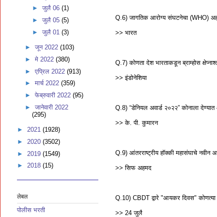
►
जुलै 06
(1)
Q.6) जागतिक आरोग्य संघटनेचा (WHO) अहवाल:
►
जुलै 05
(5)
►
जुलै 01
(3)
>> भारत
►
जून 2022
(103)
►
मे 2022
(380)
Q.7) कोणता देश भारताकडून ब्राम्होस क्षेप्ना
►
एप्रिल 2022
(913)
>> इंडोनेशिया
►
मार्च 2022
(359)
►
फेब्रुवारी 2022
(95)
►
जानेवारी 2022
Q.8) “डेनियल अवार्ड २०२२” कोनाला देण्या
(295)
>> के. पी. कुमारन
►
2021
(1928)
►
2020
(3502)
Q.9) आंतरराष्ट्रीय हॉक्की महासंघाचे नवीन अ
►
2019
(1549)
►
2018
(15)
>> सिफ अहमद
लेबल
Q.10) CBDT द्वारे "आयकर दिवस" कोणत्या 
पोलीस भरती
>> 24 जुलै