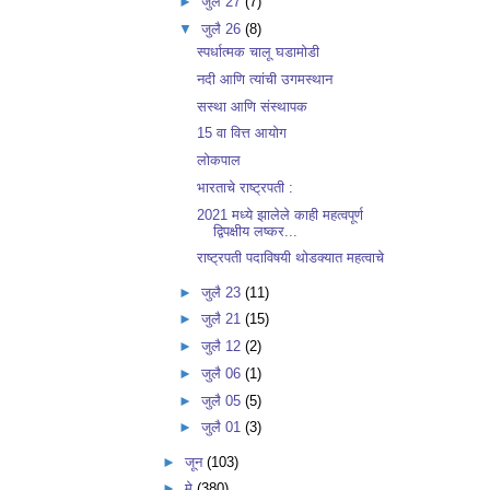
►
जुलै 27
(7)
▼
जुलै 26
(8)
स्पर्धात्मक चालू घडामोडी
नदी आणि त्यांची उगमस्थान
सस्था आणि संस्थापक
15 वा वित्त आयोग
लोकपाल
भारताचे राष्ट्रपती :
2021 मध्ये झालेले काही महत्वपूर्ण
द्विपक्षीय लष्कर...
राष्ट्रपती पदाविषयी थोडक्यात महत्वाचे
►
जुलै 23
(11)
►
जुलै 21
(15)
►
जुलै 12
(2)
►
जुलै 06
(1)
►
जुलै 05
(5)
►
जुलै 01
(3)
►
जून
(103)
►
मे
(380)