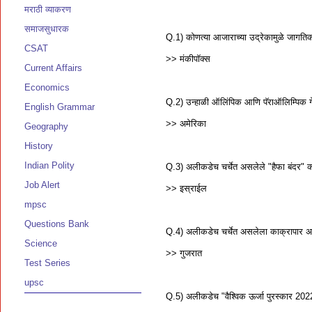
मराठी व्याकरण
समाजसुधारक
Q.1) कोणत्या आजाराच्या उद्रेकामुळे जागत
CSAT
>> मंकीपॉक्स
Current Affairs
Economics
Q.2) उन्हाळी ऑलिंपिक आणि पॅराऑलिम्पिक 
English Grammar
>> अमेरिका
Geography
History
Indian Polity
Q.3) अलीकडेच चर्चेत असलेले "हैफा बंदर" क
Job Alert
>> इस्राईल
mpsc
Questions Bank
Q.4) अलीकडेच चर्चेत असलेला काक्रापार अनु
Science
>> गुजरात
Test Series
upsc
Q.5) अलीकडेच "वैश्विक ऊर्जा पुरस्कार 20