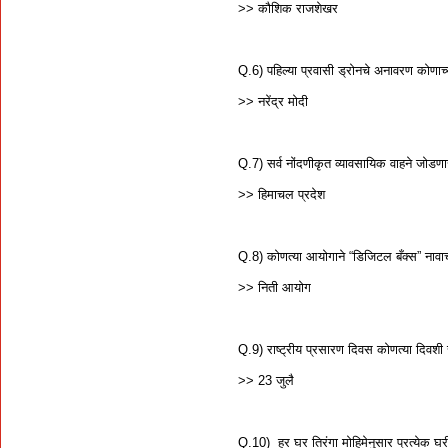
>> कौशिक राजशेखर
Q.6) पहिल्या प्रवासी ड्रोनचे अनावरण कोणाच्या
>> नरेंद्र मोदी
Q.7) सर्व नोंदणीकृत व्यावसायिक वाहने जोडणा
>> हिमाचल प्रदेश
Q.8) कोणत्या आयोगाने “डिजिटल बँक्स” नावा
>> निती आयोग
Q.9) राष्ट्रीय प्रसारण दिवस कोणत्या दिवश
>> 23 जुलै
Q.10) हर घर तिरंगा मोहिमेनुसार प्रत्येक घरी