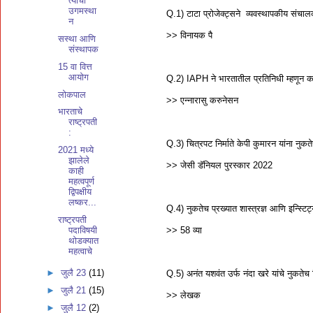
त्यांची
उगमस्था
Q.1) टाटा प्रोजेक्ट्सने व्यवस्थापकीय संचाल
न
>> विनायक पै
सस्था आणि
संस्थापक
15 वा वित्त
आयोग
Q.2) IAPH ने भारतातील प्रतिनिधी म्हणून 
लोकपाल
>> एन्नारासु करुनेसन
भारताचे
राष्ट्रपती
:
Q.3) चित्रपट निर्माते केपी कुमारन यांना नुक
2021 मध्ये
झालेले
>> जेसी डॅनियल पुरस्कार 2022
काही
महत्वपूर्ण
द्विपक्षीय
लष्कर...
Q.4) नुकतेच प्रख्यात शास्त्रज्ञ आणि इन्स्ट
राष्ट्रपती
>> 58 व्या
पदाविषयी
थोडक्यात
महत्वाचे
►
जुलै 23
(11)
Q.5) अनंत यशवंत उर्फ नंदा खरे यांचे नुकतेच
►
जुलै 21
(15)
>> लेखक
►
जुलै 12
(2)