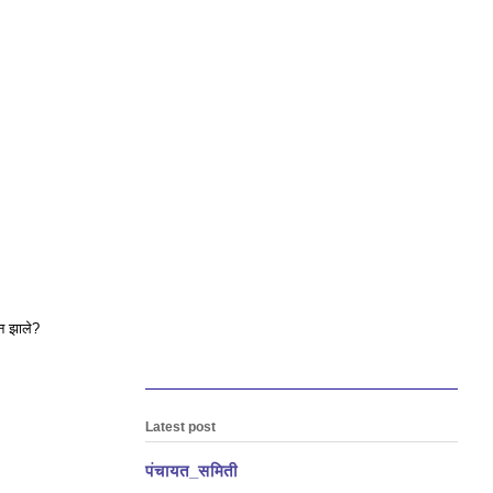
धन झाले?
Latest post
पंचायत_समिती