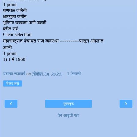
यशाचा राजमार्ग
on
नोव्हेंबर १०, २०२१
1 टिप्पणी:
शेअर करा
‹
›
मुख्यपृष्ठ
वेब आवृत्ती पहा