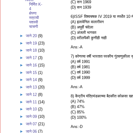
(C) सन 1969
निर्मित K-
(D) सन 1939
4
क्षेपणा
6)ISSF विश्वचषक IV 2019 या स्पर्धेत 10 
स्त्राची
(A) इलावेनिल वालारीवन
यशस्वी
चाचणी
(B) अपूर्वी चंदेला
(C) अंजली भागवत
►
जाने 20
(9)
(D) वरीलपैकी कुणीही नाही
►
जाने 19
(23)
Ans:-A
►
जाने 18
(10)
7) कोणत्या वर्षी भारतात परकीय गुंतवणूकीला 
►
जाने 17
(3)
(A) वर्ष 1991
►
जाने 16
(15)
(B) वर्ष 1981
(C) वर्ष 1990
►
जाने 15
(1)
(D) वर्ष 1999
►
जाने 14
(9)
Ans:-A
►
जाने 13
(20)
►
जाने 12
(8)
8) केंद्रीय मंत्रिमंडळाच्या बैठकीत कोळसा खाण 
(A) 74%
►
जाने 11
(14)
(B) 47%
►
जाने 10
(2)
(C) 85%
►
जाने 09
(10)
(D) 100%
►
जाने 07
(21)
Ans:-D
►
जाने 06
(7)