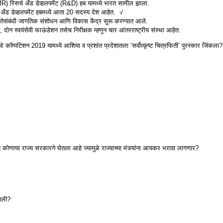
R) रिसर्च अँड डेव्हलपमेंट (R&D) हब यामध्ये भारत सामील झाला.
च अँड डेव्हलपमेंट हबमध्ये आता 20 सदस्य देश आहेत. √
षमतेसंबंधी जागतिक संशोधन आणि विकास केंद्र सुरू करण्यात आले.
 दोन स्वयंसेवी फाऊंडेशन तसेच निरीक्षक म्हणून चार आंतरराष्ट्रीय संस्था आहेत.
ॉम्पटिशन 2019 यामध्ये आशिया व प्रशांत प्रदेशातला ‘सर्वोत्कृष्ट चित्रफिती’ पुरस्कार जिंकला?
णय कोणत्या राज्य सरकारने घेतला आहे ज्यामुळे राज्याच्या मंत्र्यांना आयकर भरावा लागणार?
झाली?