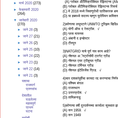
(A) ग्लोबल अँटीमिक्रोबियल रेझिस्टन्स (AM
►
मार्च 2020
(273)
(B) ग्लोबल अँटीमिक्रोबियल रेझिस्टन्स रिसर्
►
फेब्रुवारी 2020
(C) मे 2018 मध्ये जिवाणूरोधी प्रतिकारक क्
(264)
(D) या हबमध्ये सदस्य म्हणून युरोपियन कमिशन,
▼
जानेवारी 2020
2)कोणत्या लघुपटाने UNWTO टूरिझम व्हिडिओ क
(270)
(A) योगी ऑफ द रेसट्रॅक. √
►
जाने 28
(3)
(B) प्लस मायनस
►
जाने 27
(21)
(C) अंबानी द इन्व्हेस्टर
►
जाने 26
(2)
(D) टीस्पून
►
जाने 25
(10)
3)NATGRID याचे पूर्ण नाव काय आहे?
►
जाने 24
(22)
(A) नॅशनल अॅस्ट्रॉनॉमी टारगेट ग्रीड
(B) नॅशनल एयर ट्रीबूनल ग्रीड
►
जाने 23
(1)
(C) नॅशनल टर्मिनल ग्रीड
►
जाने 22
(14)
(D) नॅशनल इंटेलिजेंस ग्रिड. √
▼
जाने 21
(3)
4)चार दशकांपूर्वीचा कायदा रद्द करण्याचा निर्
यशाचा
(A) पश्चिम बंगाल
राजमार्ग
(B) राजस्थान
प्रश्नसंच
(C) उत्तरप्रदेश. √
देशातील
(D) तामिळनाडू
घडलेल्या
महत्वपूर्ण
5)कोणत्या वर्षी दूरदर्शनच्या कार्याला सुरूवात 
प्रथम
(A) सन 1959. √
घटना
(B) सन 1949
स्वदेशी