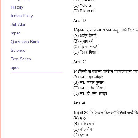
(C) Yolo.ai
History
(D) Pikup.ai
Indian Polity
Ans:-D
Job Alert
13)कोण फ्रान्सच्या सरकारकडून 'शेवेलीएर डी
mpsc
(A) अर्जुन देसाई
(B) सुभाष गर्ग
Questions Bank
(C) प्रियम चटर्जी
Science
(D) दिपक मिश्रा
Test Series
Ans:-C
upsc
14)फिजी या देशाच्या सर्वोच्च न्यायालयाच्या न
(A) न्या. मदन लोकूर
(B) न्या. कमल कुमार
(C) न्या. ए. के. मिश्रा
(D) न्या. टी. एस. ठाकूर
Ans:-A
15)‘टी-20 फिजिकल डिसअॅबिलिटी वर्ल्ड क्रि
(A) भारत
(B) पाकिस्तान
(C) बांग्लादेश
(D) इंग्लंड