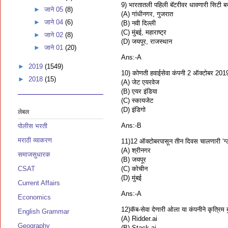
9) भारतातली पहिली बॅटरीवर धावणारी सिटी बस
►
जाने 05
(8)
(A) गांधीनगर, गुजरात
►
जाने 04
(6)
(B) नवी दिल्ली
(C) मुंबई, महाराष्ट्र
►
जाने 02
(8)
(D) जयपूर, राजस्थान
►
जाने 01
(20)
Ans:-A
►
2019
(1549)
10) कोणती हवाईसेवा कंपनी 2 ऑक्टोबर 2019 पा
►
2018
(15)
(A) जेट एयरवेज
(B) एयर इंडिया
(C) स्कायजेट
(D) इंडिगो
लेबल
Ans:-B
पोलीस भरती
मराठी व्याकरण
11)12 ऑक्टोबरपासून तीन दिवस चालणारी ‘ग्लो
(A) श्रीनगर
समाजसुधारक
(B) जयपूर
(C) कोचीन
CSAT
(D) मुंबई
Current Affairs
Ans:-A
Economics
12)कॅब-सेवा देणारी ओला या कंपनीने कृत्रिम बुद
English Grammar
(A) Ridder.ai
Geography
(B) Stack.ai