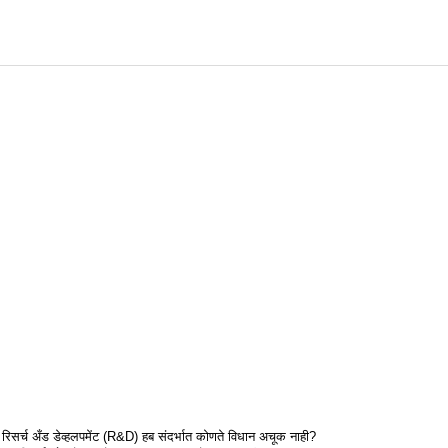
रिसर्च अँड डेव्हलपमेंट (R&D) हब संदर्भात कोणते विधान अचूक नाही?