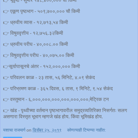
👉 भूपृष्ठ - सुमारे १४८,४००,००० चौ किमी
👉 एकूण पृष्ठभाग - ५०९,७००,००० चौ किमी
👉 ध्रुवीय व्यास - १२,७१३,५४ किमी
👉 विषुववृत्तीय - १२,७५६.३२किमी
👉 ध्रुवीय परीघ - ४०,००८.०० किमी
👉 विषुववृत्तीय परीघ - ४०,०७५.०० किमी
👉सूर्यापासूनचे अंतर - १५२,०००,००० किमी
👉 परिवलन काळ - २३ तास, ५६ मिनिटे, ४.०९ सेकंद
👉 परिभ्रमण काळ - ३६५ दिवस, ६ तास, ९ मिनिटे, ९.५४ सेकंद
👉 वस्तुमान - ६,०००,०००,०००,०००,०००,०००,मेट्रिक टन
👉 खंड - पृथ्वीच्या वर्तमान पृष्ठभागावरील समुद्रव्यतिरिक्त निसर्गतः सलग
असणारा विस्तृत भूभाग म्हणजे खंड होय. किंवा भूमिखंड होय.
यशाचा राजमार्ग
on
डिसेंबर २५, २०१९
कोणत्याही टिप्पण्‍या नाहीत: