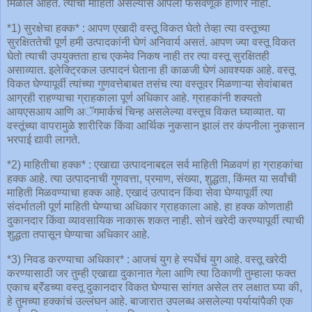
मिळाले आहेत. त्यांची माहिती असल्यास आपली फसवणूक होणार नाही.
*1) सुरक्षेचा हक्क* : आपण एखादी वस्तू विकत घेतो तेव्हा त्या वस्तूच्या
सुरक्षिततेची पूर्ण हमी उत्पादकांनी घेणं अनिवार्य असतं. आपण ज्या वस्तू विकत
घेतो त्याची उपयुक्तता हाच एकमेव निकष नाही तर त्या वस्तू सुरक्षितही
असाव्यात. इलेक्ट्रिकल उत्पादनं घेताना ही काळजी घेणं आवश्यक आहे. वस्तू
विकत घेण्यापूर्वी त्यांच्या गुणवत्तेबाबत तसंच त्या वस्तूवर मिळणाऱ्या सेवांबाबत
आग्रही राहण्याचा ग्राहकाला पूर्ण अधिकार आहे. ग्राहकांनी शक्यतो
आयएसआय आणि अॅगमार्कचं चिन्ह असलेल्या वस्तूच विकत घ्याव्यात. या
वस्तूंच्या वापरामुळे शारीरिक किंवा आर्थिक नुकसान झालं तर कंपनीला नुकसान
भरपाई द्यावी लागते.
*2) माहितीचा हक्क* : एखाद्या उत्पादनाबद्दल सर्व माहिती मिळवणं हा ग्राहकांचा
हक्क आहे. त्या उत्पादनाची गुणवत्ता, प्रमाण, संख्या, शुद्धता, किंमत या सर्वांची
माहिती मिळवण्याचा हक्क आहे. एखादं उत्पादन किंवा सेवा घेण्यापूर्वी त्या
संदर्भातली पूर्ण माहिती घेण्याचा अधिकार ग्राहकाला आहे. हा हक्क कोणताही
दुकानदार किंवा व्यावसायिक नाकारू शकत नाही. सोनं खरेदी करण्यापूर्वी त्याची
शुद्धता तपासून घेण्याचा अधिकार आहे.
*3) निवड करण्याचा अधिकार* : आजचं युग हे स्पर्धेचं युग आहे. वस्तू खरेदी
करण्यासाठी जर तुम्ही एखाद्या दुकानात गेला आणि त्या ठिकाणी तुम्हाला फक्त
एकाच ब्रॅंडच्या वस्तू दुकानदार विकत घेण्यास सांगत असेल तर लक्षात घ्या की,
हे तुमच्या हक्कांचं उल्लंघन आहे. बाजारात उपलब्ध असलेल्या पर्यायांपैकी एक