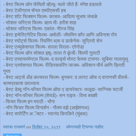
- बेस्ट फिल्म ऑन फॅमिली व्हॅल्यू- चलो जीते हैं- मंगेश हडावले
- बेस्ट टेलीग्राम चॅनल एमपीएससी हब
- बेस्ट शॉट फिक्शन फिल्म- कासव- आदित्य सुभाष जंभाळे
- सोशल जस्टिस फिल्म- व्हाय मी- हरीश शाह
- सोशल जस्टिस फिल्म- एकांत- नीरज सिंह
- बेस्ट इन्वेस्टिगेटिव फिल्म- अमोली- जॅसमिन कौर आणि अविनाश रॉय
- बेस्ट स्पोर्ट्स फिल्म- स्विमिंग थ्रू द डार्कनेस- सुप्रियो सेन
- बेस्ट एज्युकेशनल फिल्म- सरला विरला- एरेगोडा
- बेस्ट फिल्म ऑन सोशल इशू- ताला ते कूंजी- शिल्पी गुलाटी
- बेस्ट एनवायरमेन्टल फिल्म- द वर्ल्ड्स मोस्ट फेमस टायगर- सुबिया नालामुथु
- बेस्ट प्रमोशनल फिल्म- रीडिस्कवरिंग जाजम- अविशान मौर्य आणि क्रिती
गुप्ता
- बेस्ट आर्ट्स अँड कल्चरल फिल्म- बुनकर: द लास्ट ऑफ द वाराणसी वीवर्स-
सत्यप्रकाश उपाध्याय
- बेस्ट डेब्यू नॉन-फीचर फिल्म ऑफ ए डायरेक्टर- फलूदा- साग्निक चटर्जी
- बेस्ट नॉन-फीचर फिल्म (शेयर्ड)- सन राइज - विभा बख्शी
- फिचर फिल्म इन मराठी - भोंगा
- नाॅन फिचर फिल्म दिग्दर्शन - गौतम वझे (आईशप्पथ)
- बेस्ट सपोर्टिंग अॅक्टर - स्वानंद किरकिरे (चुंबक)
यशाचा राजमार्ग
on
डिसेंबर २५, २०१९
कोणत्याही टिप्पण्‍या नाहीत: