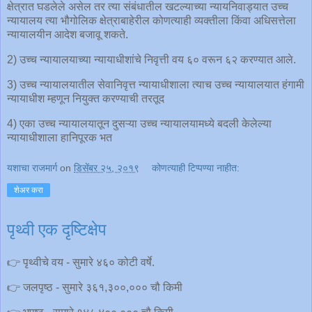
क्षेत्रात घडलेले असेल तर त्या संबंधातील खटल्याच्या न्यायनिवाड्यात उच्च
न्यायालय त्या भौगोलिक क्षेत्राबाहेरील कोणत्याही व्यक्तीला किंवा अधिसत्तेला
न्यायालयीन आदेश बजावू शकते.
2) उच्च न्यायालयाच्या न्यायाधीशांचे निवृत्ती वय ६० वरून ६२ करण्यात आले.
3) उच्च न्यायालयातील सेवानिवृत्त न्यायाधीशाला त्याच उच्च न्यायालयात हंगामी
न्यायाधीश म्हणून नियुक्त करण्याची तरतूद
4) एका उच्च न्यायालयातून दुसऱ्या उच्च न्यायालयामध्ये बदली केलेल्या
न्यायाधीशाला हानिपूरक भत
यशाचा राजमार्ग
on
डिसेंबर २५, २०१९
कोणत्याही टिप्पण्‍या नाहीत:
शेअर करा
पृथ्वी एक दृष्टिक्षेप
👉 पृथ्वीचे वय - सुमारे ४६० कोटी वर्षे.
👉 जलपृष्ठ - सुमारे ३६१,३००,००० चौ किमी