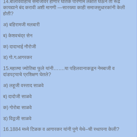
14.बालविवाहाचे समाजावर होणारे घातक परिणाम लक्षात घेऊन ती रूढ
कायद्याने बंद करावी अशी मागणी —सारख्या काही समाजसुधारकांनी केली
होती?
अ) बहिरामजी मलबारी
ब) केशवचंद्र सेन
क) दादाभाई नौरोजी
ड) गो.ग.आगरकर
15.महात्मा ज्योतिबा फुले यांनी…….या पहिलवानाकडून नेमबाजी व
दांडपट्याचे प्रशिक्षण घेतले?
अ) लहूजी वस्ताद साळवे
ब) दादोजी साळवे
क) गोरोबा साळवे
ड) विठूजी साळवे
16.1884 मध्ये टिळक व आगारकर यांनी पुणे येथे–ची स्थापना केली?