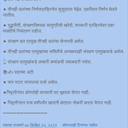
◾️ तीनही दलांच्या निर्णयप्रक्रियेत सुसुत्रता येईल. एकत्रित निर्णय घेतले
जातील.
◾️ युद्धनीती, संरक्षणविषयक सामुग्रीची खरेदी, सरकारी प्रक्रियेवर एका
व्यक्तीचे नियंत्रण राहील.
◾️ संरक्षण दल प्रमुख तीनही दलांचा सेनापती असेल.
◾️ तीनही दलांच्या प्रमुखांच्या समितीचे अध्यक्षपदही संरक्षण प्रमुखाकडे असेल.
👆 संरक्षण प्रमुखांकडे लष्करी कमांडची जबाबदारी नसेल.
📚✍ पदाच्या अटी
◾️ चार स्टार जनरलचा दर्जा असेल.
◾️निवृत्तीनंतर कोणतेही सरकारी पद भूषवता येणार नाही.
◾️ निवृत्तीनंतर पाच वर्षांपर्यंत खासगी क्षेत्रात नोकरी करता येणार नाही.
➖➖➖➖➖➖➖➖➖➖➖➖➖
यशाचा राजमार्ग
on
डिसेंबर २५, २०१९
कोणत्याही टिप्पण्‍या नाहीत: