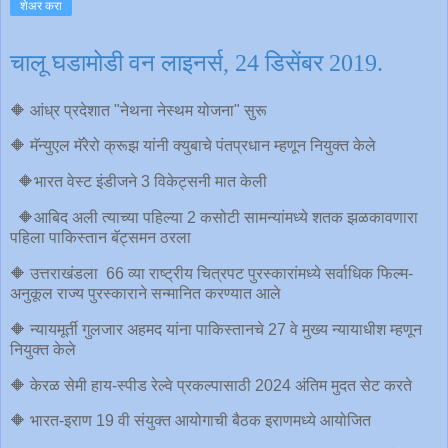
शेअर करा
चालू घडामोडी वन लाइनर्स, 24 डिसेंबर 2019.
🔶 आंध्र प्रदेशात "नेथना नेस्थम योजना" सुरू
🔶 मॅन्युएल मॅरेरो क्रूझ यांनी क्युबाचे पंतप्रधान म्हणून नियुक्त केले
🔶भारत वेस्ट इंडीजने 3 विकेट्सनी मात केली
🔶आबिद अली त्याच्या पहिल्या 2 कसोटी सामन्यांमध्ये शतक झळकावणारा
पहिला पाकिस्तान बॅट्समन ठरला
🔶 उत्तराखंडला 66 व्या राष्ट्रीय चित्रपट पुरस्कारांमध्ये सर्वाधिक फिल्म-
अनुकूल राज्य पुरस्काराने सन्मानित करण्यात आले
🔶 न्यायमूर्ती गुलजार अहमद यांना पाकिस्तानचे 27 वे मुख्य न्यायाधीश म्हणून
नियुक्त केले
🔶 केरळ सेमी हाय-स्पीड रेल्वे प्रकल्पासाठी 2024 अंतिम मुदत सेट करते
🔶 भारत-इराण 19 वी संयुक्त आयोगाची बैठक इराणमध्ये आयोजित