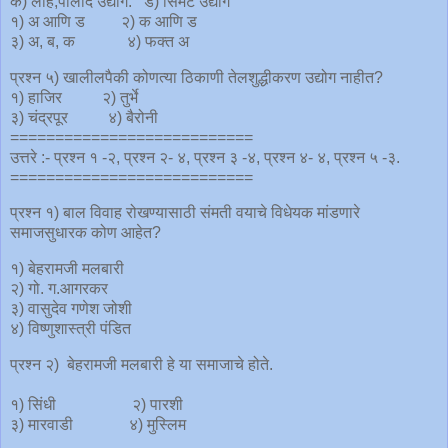
क) लोह,पोलाद उद्योग. ड) सिमेंट उद्योग
१) अ आणि ड २) क आणि ड
३) अ, ब, क ४) फक्त अ
प्रश्न ५) खालीलपैकी कोणत्या ठिकाणी तेलशुद्धीकरण उद्योग नाहीत?
१) हाजिर २) तुर्भे
३) चंद्रपूर ४) बैरोनी
===========================
उत्तरे :- प्रश्न १ -२, प्रश्न २- ४, प्रश्न ३ -४, प्रश्न ४- ४, प्रश्न ५ -३.
===========================
प्रश्न १) बाल विवाह रोखण्यासाठी संमती वयाचे विधेयक मांडणारे
समाजसुधारक कोण आहेत?
१) बेहरामजी मलबारी
२) गो. ग.आगरकर
३) वासुदेव गणेश जोशी
४) विष्णुशास्त्री पंडित
प्रश्न २) बेहरामजी मलबारी हे या समाजाचे होते.
१) सिंधी २) पारशी
३) मारवाडी ४) मुस्लिम