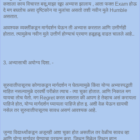
कशाला काय विचारत बसू,माझा खूप अभ्यास झालाय , आता फक्त Exam होऊ
दे मग बघतोच असा दृष्टिकोन या मुलांचा असतो तशी नवीन मुले Humble
असतात.
आवश्यक व्यक्तींकडून मार्गदर्शन घेऊन ती अभ्यास करतात आणि उत्तीर्णही
होतात. त्यामुळेच नवीन मुले उत्तीर्ण होण्याचं प्रमाण हळूहळू वाढत चालले आहे..
3. अभ्यासाची अयोग्य दिशा. -
सुरुवातीपासूनच कोणाकडून मार्गदर्शन न घेतल्यामुळे किंवा योग्य अभ्यास्पद्धती
माहित नसल्यामुळे दरवर्षी परीक्षेत त्याच - त्या चुका होतात. आणि निकाल मग
यायचा तोच येतो. मग Regret करत बसतात की आपण हे तेव्हाच असं करायला
पाहिजे होत, योग्य मार्गदर्शन घ्यायला पाहिजे होत इ. अशी वेळ येऊन द्यायची
नसेल तर सुरुवातीपासूनच सावध असणं आवश्यक आहे.
जुन्या विद्यार्थ्यांकडून अजूनही अशा चुका होत असतील तर वेळीच सावध व्हा
आणि योग्य मार्गावर येण्याचा प्रयत्न करा. जिथून मिळेल तिथून ज्ञान