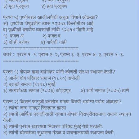
३) मृदा प्रदूषण ४) हवा प्रदूषण
प्रश्न ५) पृथ्वीबद्दल खालीलपैकी अचूक विधाने ओळखा?
अ) पृथ्वीचा विषुवृत्तीय व्यास १२७५६ किलोमीटर आहे.
ब) पृथ्वीची ध्रुवीय व्यासाची लांबी १२७१४ किमी आहे.
१) फक्त अ २) फक्त ब
३) दोन्ही बरोबर ४) यापैकी नाही
===========================
उत्तरे :- प्रश्न १ -१, प्रश्न २- २, प्रश्न ३ -३, प्रश्न ४- २, प्रश्न ५ -३.
===========================
प्रश्न १) गोपाळ बाबा वलंगकर यांनी कोणती संस्था स्थापन केली?
१) आर्यन दोष परिहार समाज (१८९०) दापोली
२) ब्राह्मो समाज (१९२८) मुंबई
३) सत्यशोधक समाज (१८७३) कोल्हापूर ४) आर्य समाज (१८७५) ठाणे
प्रश्न २) किसन फागुजी बनसोड यांच्या विषयी अयोग्य पर्याय ओळखा?
१) त्यांचा जन्म नागपूर जिल्ह्यात झाला
२) त्यांनी आर्थिक प्रगतीसाठी सन्मान बोधक निराप्रीतसमाज समाज स्थापन
केली.
३) त्यांनी प्रथम अपृश्यता निवारण परिषद मुंबई येथे भरवली.
४) त्यांनी चोखामेळा सुधारणा मंडळ व वाचनालयाची स्थापना केली.