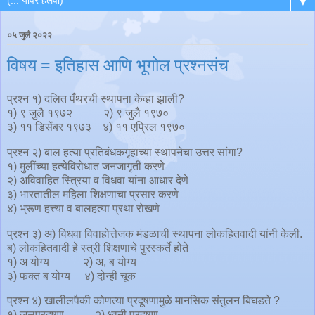
▼
०५ जुलै २०२२
विषय = इतिहास आणि भूगोल प्रश्नसंच
प्रश्न १) दलित पँथरची स्थापना केव्हा झाली?
१) ९ जुलै १९७२ २) ९ जुलै १९७०
३) ११ डिसेंबर १९७३ ४) ११ एप्रिल १९७०
प्रश्न २) बाल हत्या प्रतिबंधकगृहाच्या स्थापनेचा उत्तर सांगा?
१) मुलींच्या हत्येविरोधात जनजागृती करणे
२) अविवाहित स्त्रिया व विधवा यांना आधार देणे
३) भारतातील महिला शिक्षणाचा प्रसार करणे
४) भ्रूण हत्त्या व बालहत्या प्रथा रोखणे
प्रश्न ३) अ) विधवा विवाहोत्तेजक मंडळाची स्थापना लोकहितवादी यांनी केली.
ब) लोकहितवादी हे स्त्री शिक्षणाचे पुरस्कर्ते होते
१) अ योग्य २) अ, ब योग्य
३) फक्त ब योग्य ४) दोन्ही चूक
प्रश्न ४) खालीलपैकी कोणत्या प्रदूषणामुळे मानसिक संतुलन बिघडते ?
१) जलप्रदूषण २) ध्वनी प्रदुषण