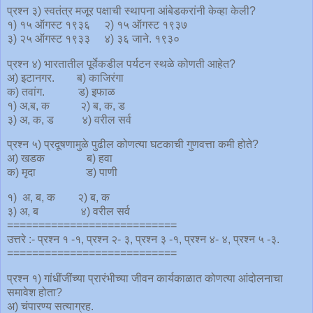
प्रश्न ३) स्वतंत्र मजूर पक्षाची स्थापना आंबेडकरांनी केव्हा केली?
१) १५ ऑगस्ट १९३६ २) १५ ऑगस्ट १९३७
३) २५ ऑगस्ट १९३३ ४) ३६ जाने. १९३०
प्रश्न ४) भारतातील पूर्वेकडील पर्यटन स्थळे कोणती आहेत?
अ) इटानगर. ब) काजिरंगा
क) तवांग. ड) इफाळ
१) अ,ब, क २) ब, क, ड
३) अ, क, ड ४) वरील सर्व
प्रश्न ५) प्रदूषणामुळे पुढील कोणत्या घटकाची गुणवत्ता कमी होते?
अ) खडक ब) हवा
क) मृदा ड) पाणी
१) अ, ब, क २) ब, क
३) अ, ब ४) वरील सर्व
===========================
उत्तरे :- प्रश्न १ -१, प्रश्न २- ३, प्रश्न ३ -१, प्रश्न ४- ४, प्रश्न ५ -३.
===========================
प्रश्न १) गांधींजींच्या प्रारंभीच्या जीवन कार्यकाळात कोणत्या आंदोलनाचा
समावेश होता?
अ) चंपारण्य सत्याग्रह.