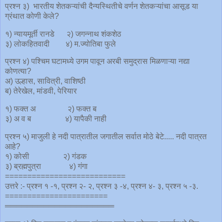
प्रश्न ३) भारतीय शेतकऱ्यांची दैन्यस्थितीचे वर्णन शेतकऱ्यांचा आसूड या
ग्रंथात कोणी केले?
१) न्यायमूर्ती रानडे २) जगन्नाथ शंकशेठ
३) लोकहितवादी ४) म.ज्योतिबा फुले
प्रश्न ४) पश्चिम घटामध्ये उगम पावून अरबी समुद्रास मिळणाऱ्या नद्या
कोणत्या?
अ) उल्हास, सावित्री, वाशिष्ठी
ब) तेरेखेल, मांडवी, पेरियार
१) फक्त अ २) फक्त ब
३) अ व ब ४) यापैकी नाही
प्रश्न ५) माजुली हे नदी पात्रातील जगातील सर्वात मोठे बेटे..... नदी पात्रत
आहे?
१) कोसी २) गंडक
३) ब्रह्मपुत्रा ४) गंगा
===========================
उत्तरे :- प्रश्न १ -१, प्रश्न २- २, प्रश्न ३ -४, प्रश्न ४- ३, प्रश्न ५ -३.
=======================
════════════════════