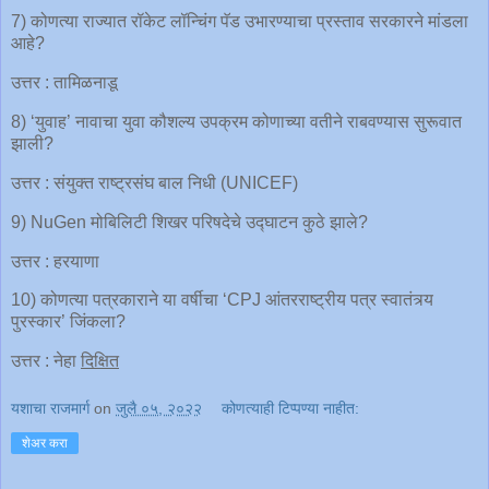
7) कोणत्या राज्यात रॉकेट लॉन्चिंग पॅड उभारण्याचा प्रस्ताव सरकारने मांडला
आहे?
उत्तर : तामिळनाडू
8) ‘युवाह’ नावाचा युवा कौशल्य उपक्रम कोणाच्या वतीने राबवण्यास सुरूवात
झाली?
उत्तर : संयुक्त राष्ट्रसंघ बाल निधी (UNICEF)
9) NuGen मोबिलिटी शिखर परिषदेचे उद्घाटन कुठे झाले?
उत्तर : हरयाणा
10) कोणत्या पत्रकाराने या वर्षीचा ‘CPJ आंतरराष्ट्रीय पत्र स्वातंत्र्य
पुरस्कार’ जिंकला?
उत्तर : नेहा
दिक्षित
यशाचा राजमार्ग
on
जुलै ०५, २०२२
कोणत्याही टिप्पण्‍या नाहीत:
शेअर करा