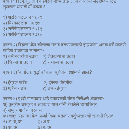
प्रश्न १) टिपू सुलतान व इंग्रज यांच्यात झालेला कोणत्या लढाईमध्ये टिपू
सुलतान धारातीर्थी पडला?
१) श्रीरंगपट्टनम १८९९
२) विरंगपट्टनम १७९७
३) श्रीरंगपट्टनम १७९९
४) श्रीरंगपट्टनम १७९०
प्रश्न २) बिहारमधील कोणाचा उठाव दडपण्यासाठी इंग्रजांना अनेक वर्षे लष्करी
मोहिमा राबव्यावा लागल्या?
१) जमीनदारांचा उठाव २) शेतकऱ्यांचा उठाव
३) भिल्लांचा उठाव ४) संथाळांचा उठाव
प्रश्न ३) 'कर्नाटक युद्ध' कोणत्या युरोपीय देशांमध्ये झाले?
१) इंग्रज-फ्रेंच २) इंग्रज-पोर्तुगीज
३) फ्रेंस - डच ४) डच - इंग्रज
प्रश्न ४) पृथ्वी गोलाकार आहे याबाबतची योग्य निरीक्षणे ओळखा?
अ) कृत्रीम उपग्रह व अवकाश यान यांनी घेतलेले छायाचित्र
ब) समुद्र मार्गाचा प्रवास
क) चंद्रग्रहणाचा वेळ अर्ध्या किंवा चतकोर वर्तुळासारखी सावली दिसते
१) अ, ब, क २) अ,ब
३) अ, क ४) ब, क