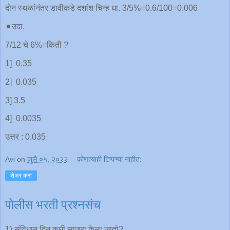
दोन स्थळांनंतर डावीकडे दशांश चिन्ह धा. 3/5%=0.6/100=0.006
◾️उदा.
7/12 चे 6%=किती ?
1] 0.35
2] 0.035
3] 3.5
4] 0.0035
उत्तर : 0.035
Avi
on
जुलै ०५, २०२२
कोणत्याही टिप्पण्‍या नाहीत:
शेअर करा
पोलीस भरती प्रश्नसंच
1) संविधान दिन कधी साजरा केला जातो?