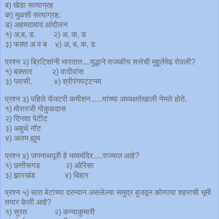
ब) खेडा सत्याग्रह
क) मुळशी सत्याग्रह.
ड) अहमदाबाद आंदोलन
१) अ,ब, ड. २) अ, क, ड
३) फक्त अ व ब ४) अ, ब, क, ड
प्रश्न २) ब्रिटिशांनी भारतात....युद्धाने राजकीय सत्तेची मुहूर्तमेढ रोवली?
१) बक्सार २) वादीवांस
३) प्लासी. ४) श्रीरंगपट्टनम
प्रश्न ३) पहिले फॅक्टरी कमीशन......यांच्या अध्यक्षतेखाली नेमले होते.
१) मोरारजी गोकुळदास
२) दिनशा पेटीट
३) अबुर्थ नॉट
४) अलम ह्युम
प्रश्न ४) जगनाथपूरी हे भव्यमंदिर.....राज्यात आहे?
१) छत्तीसगड २) ओरिसा
३) झारखंड ४) बिहार
प्रश्न ५) सात बेटांच्या दरम्यान असलेल्या समुद्र बुजवून कोणत्या शहराची भूमी
तयार केली आहे?
१) सुरत २) कन्याकुमारी