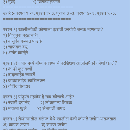
३) मुंबई ४) विशाखाट्टणम
===========================
उत्तरे :- प्रश्न १ -१, प्रश्न २- ३, प्रश्न ३ -३, प्रश्न ४- २, प्रश्न ५ -३.
==========================
प्रश्न १) खालीलपैकी कोणाला क्रांती कार्याचे जनक म्हणतात?
१) विष्णुबुवा ब्रह्मचारी
२) वासुदेव बळवंत फडके
३) चाफेकर बंधू
४) अनंत कान्हेरे
प्रश्न २) जपानमध्ये बॉम्ब बनवण्याचे प्रशिक्षण खालीलपैकी कोणी घेतले?
१) के डी कुलकर्णी
२) दादासाहेब खापर्डे
३) काकासाहेब खाडिलकर
४) गोविंद पोतदार
प्रश्न ३) पांडुरंग महादेव हे नाव कोणाचे आहे?
१) स्वामी दयानंद २) लोकमान्य टिळक
३) महात्मा फुले ४) सेनापती बापट
प्रश्न ४) तेलंगणातील वरंगळ येथे खालील पैकी कोणते उद्योग आढळतात
अ) कापड उद्योग. ब) साखर उद्योग