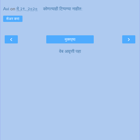
Avi
on
मे २९, २०२०
कोणत्याही टिप्पण्‍या नाहीत:
शेअर करा
‹
›
मुख्यपृष्ठ
वेब आवृत्ती पहा