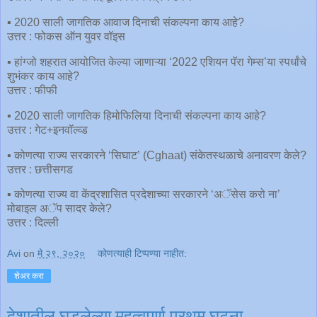
▪️ 2020 साली जागतिक आवाज दिनाची संकल्पना काय आहे?
उत्तर : फोकस ऑन युवर वॉइस
▪️ हांग्जो शहरात आयोजित केल्या जाणाऱ्या ‘2022 एशियन पॅरा गेम्स’या स्पर्धांचे
शुभंकर काय आहे?
उत्तर : फीफी
▪️ 2020 साली जागतिक हिमोफिलिया दिनाची संकल्पना काय आहे?
उत्तर : गेट+इनवॉल्व्ड
▪️ कोणत्या राज्य सरकारने ‘सिघाट’ (Cghaat) संकेतस्थळाचे अनावरण केले?
उत्तर : छत्तीसगड
▪️ कोणत्या राज्य वा केंद्रशासित प्रदेशाच्या सरकारने ‘अॅसेस करो ना’
मोबाइल अॅप सादर केले?
उत्तर : दिल्ली
Avi
on
मे २९, २०२०
कोणत्याही टिप्पण्‍या नाहीत:
शेअर करा
देशातील घडलेल्या महत्वपूर्ण प्रथम घटना.