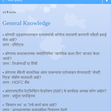
▼
२९ मे २०२०
General Knowledge
▪️ कोणती उड्डाणादरम्यान प्रवाश्यांची कोरोना तपासणी करणारी पहिली हवाई
सेवा आहे?
उत्तर : एमिरेट्स
▪️ कोणत्या कलाकाराच्या जयंतीनिमित्त ‘जागतिक कला दिन’ साजरा केला
जातो?
उत्तर : लिओनार्डो दा विंची
▪️ कोणत्या बँकेनी सामाजिक अंतर पाळण्यास प्रोत्साहन देण्यासाठी ‘सेफ्टी
ग्रिड’ मोहीम चालवली आहे?
उत्तर : HDFC बँक
▪️ आंतरराष्ट्रीय वेटलिफ्टिंग फेडरेशन (IWF) चे कार्यवाह अध्यक्ष कोण आहेत?
उत्तर : उर्सुला पापंड्रिया
▪️ ‘किसान रथ’ अॅपचे कार्य काय आहे?
उत्तर : अन्नधान्यांच्या वाहतूकीवर नियंत्रण ठेवणे