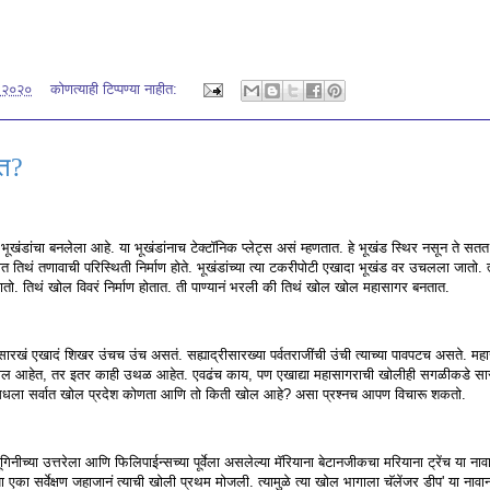
, २०२०
कोणत्याही टिप्पण्‍या नाहीत:
त?
क भूखंडांचा बनलेला आहे. या भूखंडांनाच टेक्टॉनिक प्लेट्स असं म्हणतात. हे भूखंड स्थिर नसून ते
 तिथं तणावाची परिस्थिती निर्माण होते. भूखंडांच्या त्या टकरीपोटी एखादा भूखंड वर उचलला जातो. त्
. तिथं खोल विवरं निर्माण होतात. ती पाण्यानं भरली की तिथं खोल खोल महासागर बनतात.
्टसारखं एखादं शिखर उंचच उंच असतं. सह्याद्रीसारख्या पर्वतराजींची उंची त्याच्या पावपटच असते. मह
च खोल आहेत, तर इतर काही उथळ आहेत. एवढंच काय, पण एखाद्या महासागराची खोलीही सगळीकडे स
ांमधला सर्वात खोल प्रदेश कोणता आणि तो किती खोल आहे? असा प्रश्नच आपण विचारू शकतो.
ूगिनीच्या उत्तरेला आणि फिलिपाईन्सच्या पूर्वेला असलेल्या मॅरियाना बेटानजीकचा मरियाना ट्रेंच या 
ा एका सर्वेक्षण जहाजानं त्याची खोली प्रथम मोजली. त्यामुळे त्या खोल भागाला चॅलेंजर डीप' या ना