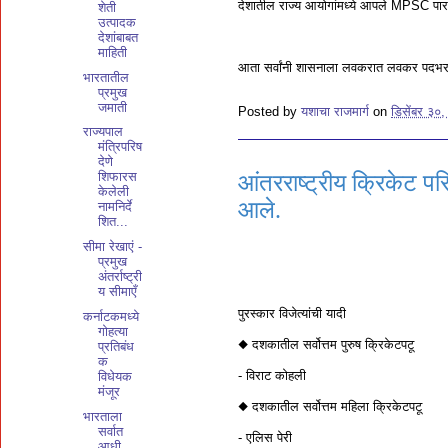
देशातील राज्य आयोगांमध्ये आपले MPSC पारद
शेती
उत्पादक
देशांबाबत
माहिती
आता सर्वांनी शासनाला लवकरात लवकर पदभरती 
भारतातील
प्रमुख
जमाती
Posted by
यशाचा राजमार्ग
on
डिसेंबर ३०
राज्यपाल
मंत्रिपरिष
देणे
शिफारस
आंतरराष्ट्रीय क्रिकेट 
केलेली
आले.
नामनिर्दे
शित...
सीमा रेखाएं -
प्रमुख
अंतर्राष्ट्री
य सीमाएँ
पुरस्कार विजेत्यांची यादी
कर्नाटकमध्ये
गोहत्या
◆ दशकातील सर्वोत्तम पुरुष क्रिकेटपटू
प्रतिबंध
क
- विराट कोहली
विधेयक
मंजूर
◆ दशकातील सर्वोत्तम महिला क्रिकेटपटू
भारताला
सर्वात
- एलिस पेरी
आधी