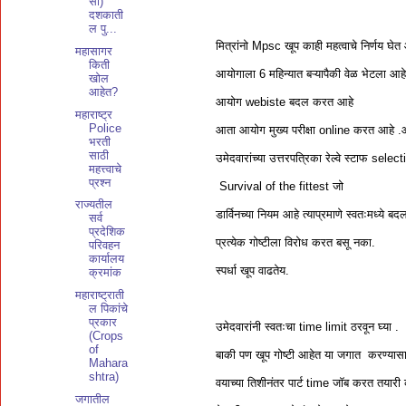
सी)
दशकाती
ल पु...
मित्रांनो Mpsc खूप काही महत्वाचे निर्णय घेत 
महासागर
किती
आयोगाला 6 महिन्यात बऱ्यापैकी वेळ भेटला आह
खोल
आहेत?
आयोग webiste बदल करत आहे
महाराष्ट्र
Police
आता आयोग मुख्य परीक्षा online करत आहे .आ
भरती
साठी
उमेदवारांच्या उत्तरपत्रिका रेल्वे स्टाफ sel
महत्त्वाचे
प्रश्न
Survival of the fittest जो
राज्यतील
डार्विनच्या नियम आहे त्याप्रमाणे स्वतःमध्ये 
सर्व
प्रदेशिक
प्रत्येक गोष्टीला विरोध करत बसू नका.
परिवहन
कार्यालय
स्पर्धा खूप वाढतेय.
क्रमांक
महाराष्ट्राती
ल पिकांचे
प्रकार
उमेदवारांनी स्वतःचा time limit ठरवून घ्या .
(Crops
of
बाकी पण खूप गोष्टी आहेत या जगात करण्यासाठ
Mahara
shtra)
वयाच्या तिशीनंतर पार्ट time जॉब करत तयार
जगातील