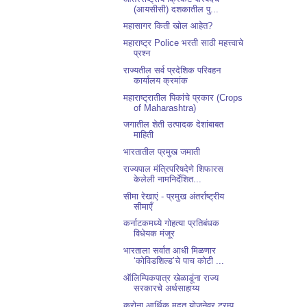
(आयसीसी) दशकातील पु...
महासागर किती खोल आहेत?
महाराष्ट्र Police भरती साठी महत्त्वाचे
प्रश्न
राज्यतील सर्व प्रदेशिक परिवहन
कार्यालय क्रमांक
महाराष्ट्रातील पिकांचे प्रकार (Crops
of Maharashtra)
जगातील शेती उत्पादक देशांबाबत
माहिती
भारतातील प्रमुख जमाती
राज्यपाल मंत्रिपरिषदेणे शिफारस
केलेली नामनिर्देशित...
सीमा रेखाएं - प्रमुख अंतर्राष्ट्रीय
सीमाएँ
कर्नाटकमध्ये गोहत्या प्रतिबंधक
विधेयक मंजूर
भारताला सर्वात आधी मिळणार
‘कोविडशिल्ड’चे पाच कोटी ...
ऑलिम्पिकपात्र खेळाडूंना राज्य
सरकारचे अर्थसाहाय्य
करोना आर्थिक मदत योजनेवर ट्रम्प