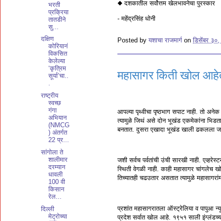
◆ दशकातील सर्वोत्तम खेलभावनेचा पुरस्कार
भरती
प्रक्रिया
- महेंद्रसिंह धोनी
तातडीने
सु...
दक्षिण
Posted by
यशाचा राजमार्ग
on
डिसेंबर ३०
कोरियानं
विकसित
केलेल्या
‘कृत्रिम
महासागर किती खोल आहे
सूर्या’चा..
.
राष्ट्रीय
स्वच्छ
गंगा
आपल्या पृथ्वीचा पृष्ठभाग सपाट नाही. तो अने
अभियान
त्यामुळे जिथं असे दोन भूखंड एकमेकांना भिडतात
(NMCG
बनतात. दुसरा एखादा भूखंड खाली ढकलला जातो
) अंतर्गत
22 प्र...
सांगोला ते
शालीमार
जशी सर्वच पर्वतांची उंची सारखी नाही. एव्हरेस
दरम्यान
स्थिती वेगळी नाही. काही महासागर चांगले
धावली
तिच्यातही चढउतार असतात त्यामुळे महासागर
100 वी
किसान
रेल...
प्रशांत महासागरातला ऑस्ट्रेलिया व पापुआ न्य
दिल्‍ली
मेट्रोच्‍या
प्रदेश सर्वात खोल आहे. १९५१ साली इंग्लंडच्य