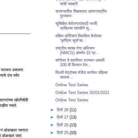
यांची स्वाक्षरी
साताऱ्यातील शिक्षकाला आंतरराष्ट्रीय
पुरस्कार.
सुशिक्षित बेरोजगारांसाठी भरती
प्रक्रिया तातडीने सु...
दक्षिण कोरियानं विकसित केलेल्या
‘कृत्रिम सूर्या’चा...
राष्ट्रीय स्वच्छ गंगा अभियान
(NMCG) अंतर्गत 22 प्र...
सांगोला ते शालीमार दरम्यान धावली
100 वी किसान रेल...
 सतत सरकत असतात.
दिल्‍ली मेट्रोच्‍या मॅजेंटा मार्गावर पहिल्‍या
याचे उंच पर्वत
चालक...
Online Test Series
Online Test Series 02/01/2021
ासागरांच्या खोलीचीही
Online Test Series
ारखीच नसते.
►
डिसें 28
(11)
►
डिसें 27
(13)
►
डिसें 26
(13)
नावानं ओळखला जाणारा
►
डिसें 25
(10)
वानं ओळखलं जातं.