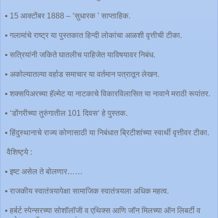
▪️ 15 आक्टोंबर 1888 – ‘सुधारक ’ साप्ताहिक.
▪️ गलामांचे राष्ट्र या पुस्तकात हिन्दी लोकांचा आळशी वृत्तीची टीका.
▪️ सत्रियांनी जकिते घातलीच पाहिजेत याविषयावर निबंध.
▪️ अकोल्यातल्या वर्हाड समाचार या वर्तमान पत्रातून लेखन.
▪️ शक्सपिअरच्या हॅल्मेट या नाटकाचे विकारविलासित या नावाने मराठी रूपांतर.
▪️ ‘डोंगरीच्या तुरुंगातील 101 दिवस‘ हे पुस्तक.
▪️ हिंदुस्थानाचे राज्य कोणासाठी या निबंधात ब्रिटीशांच्या स्वार्थी वृत्तीवर टीका.
वैशिष्ट्ये :
▪️ इष्ट असेल ते बोलणार……
▪️ राजकीय स्वातंत्र्यापेक्षा सामाजिक स्वातंत्र्यला अधिक महत्व.
▪️ हर्बर्ट स्पेन्सरच्या सोशॉलॉजी व एथिक्स आणि जॉन मिलच्या ऑन लिबर्टी व