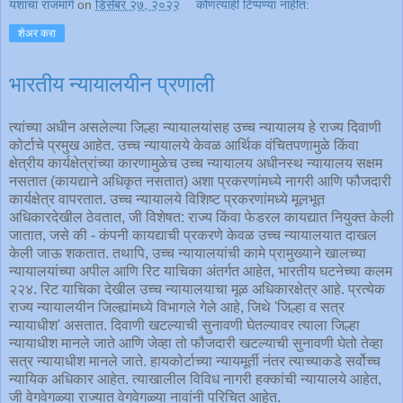
यशाचा राजमार्ग
on
डिसेंबर २७, २०२२
कोणत्याही टिप्पण्‍या नाहीत:
शेअर करा
भारतीय न्यायालयीन प्रणाली
त्यांच्या अधीन असलेल्या जिल्हा न्यायालयांसह उच्च न्यायालय हे राज्य दिवाणी
कोर्टाचे प्रमुख आहेत. उच्च न्यायालये केवळ आर्थिक वंचितपणामुळे किंवा
क्षेत्रीय कार्यक्षेत्रांच्या कारणामुळेच उच्च न्यायालय अधीनस्थ न्यायालय सक्षम
नसतात (कायद्याने अधिकृत नसतात) अशा प्रकरणांमध्ये नागरी आणि फौजदारी
कार्यक्षेत्र वापरतात. उच्च न्यायालये विशिष्ट प्रकरणांमध्ये मूलभूत
अधिकारदेखील ठेवतात, जी विशेषत: राज्य किंवा फेडरल कायद्यात नियुक्त केली
जातात, जसे की - कंपनी कायद्याची प्रकरणे केवळ उच्च न्यायालयात दाखल
केली जाऊ शकतात. तथापि, उच्च न्यायालयांची कामे प्रामुख्याने खालच्या
न्यायालयांच्या अपील आणि रिट याचिका अंतर्गत आहेत, भारतीय घटनेच्या कलम
२२४. रिट याचिका देखील उच्च न्यायालयाचा मूळ अधिकारक्षेत्र आहे. प्रत्येक
राज्य न्यायालयीन जिल्ह्यांमध्ये विभागले गेले आहे, जिथे 'जिल्हा व सत्र
न्यायाधीश' असतात. दिवाणी खटल्याची सुनावणी घेतल्यावर त्याला जिल्हा
न्यायाधीश मानले जाते आणि जेव्हा तो फौजदारी खटल्याची सुनावणी घेतो तेव्हा
सत्र न्यायाधीश मानले जाते. हायकोर्टाच्या न्यायमूर्ती नंतर त्याच्याकडे सर्वोच्च
न्यायिक अधिकार आहेत. त्याखालील विविध नागरी हक्कांची न्यायालये आहेत,
जी वेगवेगळ्या राज्यात वेगवेगळ्या नावांनी परिचित आहेत.