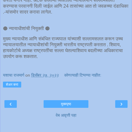
करता येणार नाही. अटक केलेल्या व्यक्तीला न्यायालयीन सल्लामसलत
करण्यास परवानगी दिली जाईल आणि 24 तासांच्या आत तो जवळच्या दंडाधिका
.-यांसमोर सादर करावा लागेल.
🟤 न्यायाधीशांची नियुक्ती 🟤
मुख्य न्यायाधीश आणि संबंधित राज्यपाल यांच्याशी सल्लामसलत करून उच्च
न्यायालयातील न्यायाधीशांची नियुक्ती भारतीय राष्ट्रपती करतात . शिवाय,
हायकोर्टाचे अध्यक्ष राष्ट्रपतींचा सल्ला घेतल्याशिवाय बदलीच्या अधिकाराचा
उपयोग करू शकतात.
यशाचा राजमार्ग
on
डिसेंबर २७, २०२२
कोणत्याही टिप्पण्‍या नाहीत:
शेअर करा
‹
›
मुख्यपृष्ठ
वेब आवृत्ती पहा