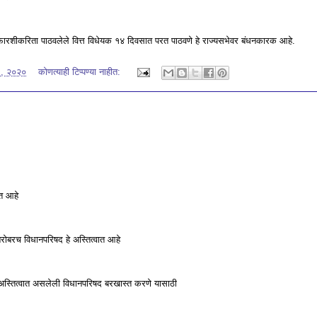
िफारशीकरिता पाठवलेले वित्त विधेयक १४ दिवसात परत पाठवणे हे राज्‍यसभेवर बंधनकारक आहे.
८, २०२०
कोणत्याही टिप्पण्‍या नाहीत:
ात आहे
रोबरच विधानपरिषद हे अस्तित्वात आहे
स्तित्वात असलेली विधानपरिषद बरखास्त करणे यासाठी