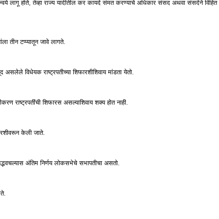
न्‍वये लागू होते, तेव्‍हा राज्‍य यादीतील कर कायदे संमत करण्‍याचे अधिकार संसद अथवा संसदेने विहित 
ंला तीन टप्‍प्‍यातून जावे लागते.
द असलेले विधेयक राष्‍ट्रपतीच्‍या शिफारशीशिवाय मांडता येतो.
‍टीकरण राष्‍ट्रपतींची शिफारस असल्‍याशिवाय शक्‍य होत नाही.
शिफरशीवरून केली जाते.
 उद्भवचल्‍यास अंतिम निर्णय लोकसभेचे सभापतीचा असतो.
ते.