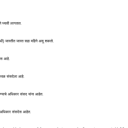
 घ्‍यावी लागतात.
ी) जास्‍तीत जास्‍त सहा महिने असू शकतो.
ेस आहे.
केवळ संसदेला आहे.
दण्‍याचे अधिकार संसद यांना आहेत.
‍वी अधिकार संसदेस आहेत.