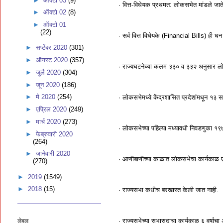
►
ऑक्टो 03
(9)
· वित्त-विधेयक प्रथमत: लोकसभेत मांडले जाते
►
ऑक्टो 02
(8)
►
ऑक्टो 01
(22)
· सर्व वित्त विधेयके (Financial Bills) ही
►
सप्टेंबर 2020
(301)
►
ऑगस्ट 2020
(357)
· राज्‍यघटनेच्‍या कलम ३३० व ३३२ अनुसार लोक
►
जुलै 2020
(304)
►
जून 2020
(186)
►
मे 2020
(254)
· लोकसभेमध्‍ये केंद्रशासित प्रदेशांमधून १३ 
►
एप्रिल 2020
(249)
►
मार्च 2020
(273)
· लोकसभेच्‍या पहिल्‍या मध्‍यावधी निवडणुका १९७१ 
►
फेब्रुवारी 2020
(264)
►
जानेवारी 2020
· आणीबाणीच्‍या काळात लोकसभेचा कार्यकाळ एक 
(270)
►
2019
(1549)
►
2018
(15)
· राज्‍यसभा कधीच बरखास्‍त केली जात नाही.
· राज्‍यसभेच्‍या सभासदाचा कार्यकाळ ६ वर्षाच
लेबल