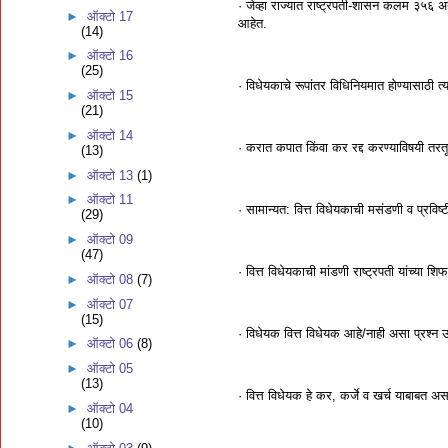
· जेव्‍हा राज्‍यात राष्‍ट्रपती-शासन कलम ३५६ अ
►
ऑक्टो 17
आहेत.
(14)
►
ऑक्टो 16
(25)
· विधेयकाचे रूपांतर विधिनियमात होण्‍यासाठी त्‍या
►
ऑक्टो 15
(21)
►
ऑक्टो 14
· करात कपात किंवा कर रद्द करण्‍याविषयी तरतू
(13)
►
ऑक्टो 13
(1)
►
ऑक्टो 11
· सामान्‍यत: वित्त विधेयकाची मसंडणी व प्रविष्
(29)
►
ऑक्टो 09
(47)
· वित्त विधेयकाची मांडणी राष्‍ट्रपती यांच्‍या 
►
ऑक्टो 08
(7)
►
ऑक्टो 07
(15)
· विधेयक वित्त विधेयक आहे/नाही असा प्रश्‍न
►
ऑक्टो 06
(8)
►
ऑक्टो 05
(13)
· वित्त विधेयक हे कर, कर्जे व खर्च याबाबत अस
►
ऑक्टो 04
(10)