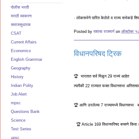
पोलीस भरती
मराठी व्याकरण
· लोकसभेने पारित केलेले व राज्‍य सभेकडे श
समाजसुधारक
Posted by
यशाचा राजमार्ग
on
ऑक्टोबर १
CSAT
Current Affairs
Economics
विधानपरिषद ट्रिक
English Grammar
Geography
🏆 भारतात सर्व मिळून 29 राज्यं आहेत
History
Indian Polity
त्यापैकी 22 राज्यात फक्त विधानसभा अस्तित्व
Job Alert
mpsc
🏆 आणि उरलेल्या 7 राज्यामध्ये विधानसभा ब
Questions Bank
Science
🏆 Article 169 विधानपरिषद बनवणे किवा अ
Test Series
upsc