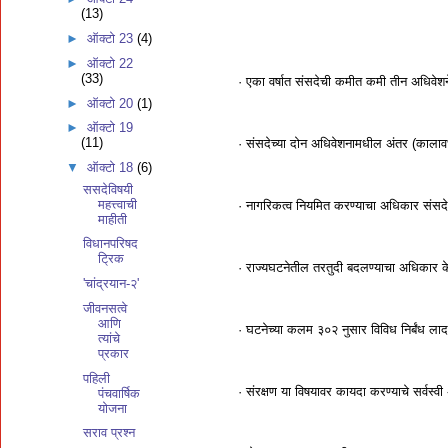
(13)
►
ऑक्टो 23
(4)
►
ऑक्टो 22
(33)
· एका वर्षात संसदेची कमीत कमी तीन अधिवेशने
►
ऑक्टो 20
(1)
►
ऑक्टो 19
(11)
· संसदेच्‍या दोन अधिवेशनामधील अंतर (कालावध
▼
ऑक्टो 18
(6)
ससदेविषयी
महत्त्वाची
· नागरिकत्‍व नियमित करण्‍याचा अधिकार संसद
माहीती
विधानपरिषद
ट्रिक
· राज्‍यघटनेतील तरतुदी बदलण्‍याचा अधिकार 
'चांद्रयान-२'
जीवनसत्वे
आणि
· घटनेच्‍या कलम ३०२ नुसार विविध निर्बंध ला
त्यांचे
प्रकार
पहिली
· संरक्षण या विषयावर कायदा करण्‍याचे सर्वस्
पंचवार्षिक
योजना
सराव प्रश्न