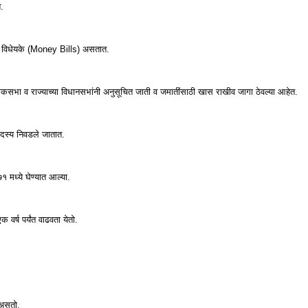
.
 धन विधेयके (Money Bills) असतात.
सभा व राज्‍याच्‍या विधानसभांनी अनुसूचित जाती व जमातींसाठी खास राखीव जागा ठेवल्‍या आहेत.
सदस्‍य निवडले जातात.
मध्‍ये घेण्‍यात आल्‍या.
वर्ष पर्यंत वाढवता येतो.
ा असतो.