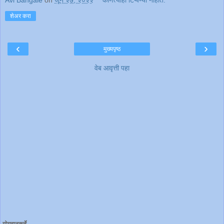
Avi Bangale
on
जून २७, २०२२
कोणत्याही टिप्पण्‍या नाहीत:
शेअर करा
‹
›
मुख्यपृष्ठ
वेब आवृत्ती पहा