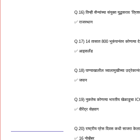
Q.16) तिन्ही सैन्यांच्या संयुक्त युद्धसराव ‘त
✅ राजस्थान
Q.17) 14 तासात 800 भूकंपानंतर कोणत्या द
✅ आइसलँड
Q.18) पाण्याखालील ज्वालामुखीच्या उद्रेकान
✅ जपान
Q.19) नुकतेच कोणत्या भारतीय खेळाडूचा I
✅ वीरेंद्र सेहवाग
Q.20) राष्ट्रीय प्रेस दिवस कधी साजरा केल
✅ 16 नोव्हेंबर