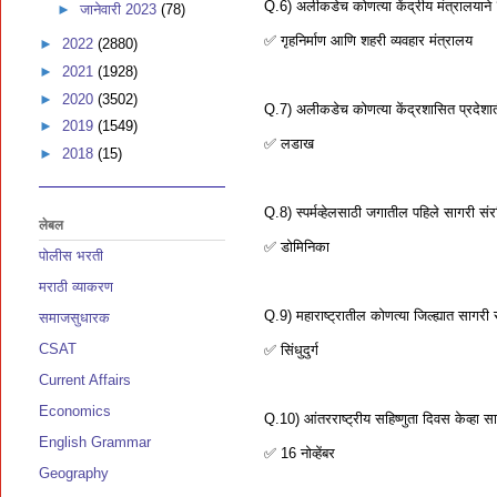
Q.6) अलीकडेच कोणत्या केंद्रीय मंत्रालयाने 
►
जानेवारी 2023
(78)
✅ गृहनिर्माण आणि शहरी व्यवहार मंत्रालय
►
2022
(2880)
►
2021
(1928)
►
2020
(3502)
Q.7) अलीकडेच कोणत्या केंद्रशासित प्रदेश
►
2019
(1549)
✅ लडाख
►
2018
(15)
Q.8) स्पर्मव्हेलसाठी जगातील पहिले सागरी संरक
लेबल
✅ डोमिनिका
पोलीस भरती
मराठी व्याकरण
Q.9) महाराष्ट्रातील कोणत्या जिल्ह्यात सागर
समाजसुधारक
CSAT
✅ सिंधुदुर्ग
Current Affairs
Economics
Q.10) आंतरराष्ट्रीय सहिष्णुता दिवस केव्हा 
English Grammar
✅ 16 नोव्हेंबर
Geography