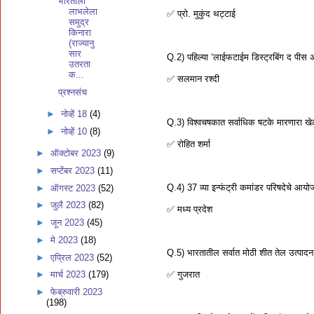
भारताला
लाभलेला
✅ प्रो. मुकुंद थट्टाई
समुद्र
किनारा
(राज्यानु
सार
Q.2) पहिल्या ‘लाईफटाईम डिस्ट्रबिंग द पीस 
उतरता
क...
✅ सलमान रश्दी
प्रश्नसंच
►
नोव्हें 18
(4)
Q.3) विश्वचषकात सर्वाधिक षटके मारणारा ख
►
नोव्हें 10
(8)
✅ रोहित शर्मा
►
ऑक्टोबर 2023
(9)
►
सप्टेंबर 2023
(11)
Q.4) 37 व्या इन्फंट्री कमांडर परिषदेचे आय
►
ऑगस्ट 2023
(52)
►
जुलै 2023
(82)
✅ मध्य प्रदेश
►
जून 2023
(45)
►
मे 2023
(18)
Q.5) भारतातील सर्वात मोठी शीत तेल उत्पादन 
►
एप्रिल 2023
(52)
✅ गुजरात
►
मार्च 2023
(179)
►
फेब्रुवारी 2023
(198)