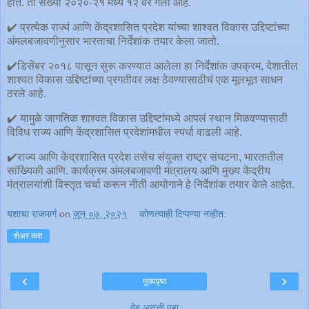
होते. ती संख्या २०२०-२१ मध्ये १२ वर गेली आहे.
✔️ प्रत्येक राज्यं आणि केंद्रशासित प्रदेश यांच्या शाश्वत विकास उद्दिष्टांच्या
अंमलबजावणीनुसार भारताचा निर्देशांक तयार केला जातो.
✔️डिसेंबर २०१८ पासून सुरू करण्यात आलेला हा निर्देशांक उपक्रम, देशातील
शाश्वत विकास उद्दिष्टांच्या प्रगतीवर लक्ष ठेवण्यासाठीचं एक मूलभूत साधन
ठरले आहे.
✔️ यामुळे जागतिक शाश्वत विकास उद्दिष्टांमध्ये आपलं स्थान मिळवण्यासाठी
विविध राज्य आणि केंद्रशासित प्रदेशांमधील स्पर्धा वाढली आहे.
✔️राज्य आणि केंद्रशासित प्रदेश तसेच संयुक्त राष्ट्र संघटना, भारतातील
सांख्यिकी आणि. कार्यक्रम अंमलबजावणी मंत्रालय आणि मुख्य केंद्रीय
मंत्रालयांशी विस्तृत चर्चा करून नीती आयोगाने हे निर्देशांक तयार केले आहेत.
यशाचा राजमार्ग
on
जून ०७, २०२१
कोणत्याही टिप्पण्‍या नाहीत:
शेअर करा
‹
›
मुख्यपृष्ठ
वेब आवृत्ती पहा