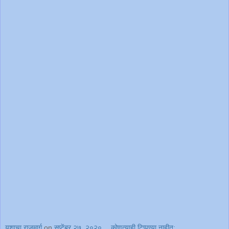
यशाचा राजमार्ग
on
सप्टेंबर २७, २०२०
कोणत्याही टिप्पण्‍या नाहीत: