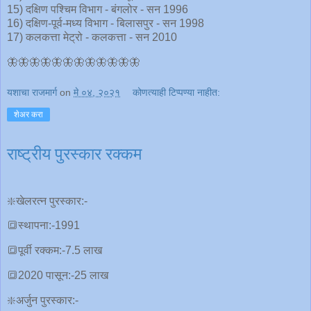
15) दक्षिण पश्चिम विभाग - बंगलोर - सन 1996
16) दक्षिण-पूर्व-मध्य विभाग - बिलासपुर - सन 1998
17) कलकत्ता मेट्रो - कलकत्ता - सन 2010
🦋🦋🦋🦋🦋🦋🦋🦋🦋🦋🦋🦋
यशाचा राजमार्ग
on
मे ०४, २०२१
कोणत्याही टिप्पण्‍या नाहीत:
शेअर करा
राष्ट्रीय पुरस्कार रक्कम
❇️खेलरत्न पुरस्कार:-
🔳स्थापना:-1991
🔳पूर्वी रक्कम:-7.5 लाख
🔳2020 पासून:-25 लाख
❇️अर्जुन पुरस्कार:-