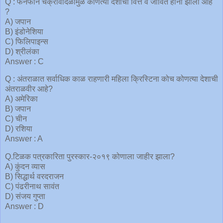
Q : फॅनफोन चक्रीवादळामुळे कोणत्या देशाची वित्त व जीवित हानी झाली आहे
?
A) जपान
B) इंडोनेशिया
C) फिलिपाइन्स
D) श्रीलंका
Answer : C
Q : अंतराळात सर्वाधिक काळ राहणारी महिला क्रिस्टिना कोच कोणत्या देशाची
अंतराळवीर आहे?
A) अमेरिका
B) जपान
C) चीन
D) रशिया
Answer : A
Q.टिळक पत्रकारिता पुरस्कार-२०१९ कोणाला जाहीर झाला?
A) कुंदन व्यास
B) सिद्धार्थ वरदराजन
C) पंढरीनाथ सावंत
D) संजय गुप्ता
Answer : D