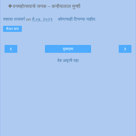
🔶वनमहोत्सवाचे जनक – कन्हैयालाल मुन्शी
यशाचा राजमार्ग
on
मे ०४, २०२१
कोणत्याही टिप्पण्‍या नाहीत:
शेअर करा
‹
›
मुख्यपृष्ठ
वेब आवृत्ती पहा