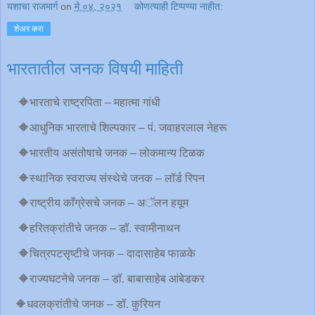
यशाचा राजमार्ग
on
मे ०४, २०२१
कोणत्याही टिप्पण्‍या नाहीत:
शेअर करा
भारतातील जनक विषयी माहिती
🔶भारताचे राष्ट्रपिता – महात्मा गांधी
🔶आधुनिक भारताचे शिल्पकार – पं. जवाहरलाल नेहरू
🔶भारतीय असंतोषाचे जनक – लोकमान्य टिळक
🔶स्थानिक स्वराज्य संस्थेचे जनक – लॉर्ड रिपन
🔶राष्ट्रीय काँग्रेसचे जनक – अॅलन हयूम
🔶हरितक्रांतीचे जनक – डॉ. स्वामीनाथन
🔶चित्रपटसृष्टीचे जनक – दादासाहेब फाळके
🔶राज्यघटनेचे जनक – डॉ. बाबासाहेब आंबेडकर
🔶धवलक्रांतीचे जनक – डॉ. कुरियन