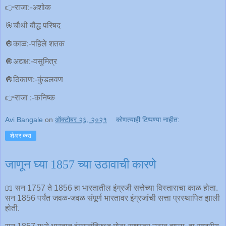
👉राजा:-अशोक
🎯चौथी बौद्ध परिषद
🔘काळ:-पहिले शतक
🔘अद्यक्ष:-वसुमित्र
🔘ठिकाण:-कुंडलवण
👉राजा :-कनिष्क
Avi Bangale
on
ऑक्टोबर २६, २०२१
कोणत्याही टिप्पण्‍या नाहीत:
शेअर करा
जाणून घ्या 1857 च्या उठावाची कारणे
📖 सन 1757 ते 1856 हा भारतातील इंग्रजी सत्तेच्या विस्ताराचा काळ होता.
सन 1856 पर्यंत जवळ-जवळ संपूर्ण भारतावर इंग्रजांची सत्ता प्रस्थापित झाली
होती.