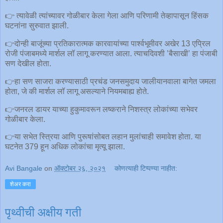
👉 त्यावेळी त्यांच्यावर गोळीबार केला गेला आणि परिणामी तेव्हापासून हिंसक
घटनांना सुरुवात झाली.
👉दोन्ही बाजूंच्या प्रतिकारात्मक कारवायांच्या पार्श्वभूमीवर अखेर 13 एप्रिल
रोजी पंजाबमध्ये मार्शल लॉ लागू करण्यात आला. त्याचदिवशी ’बैसाखी’ हा पंजाबी
सण देखील होता.
👉हा सण साजरा करण्यासाठी प्रचंड जनसमुदाय जालीयानवाला बागेत जमला
होता, जे की मार्शल लॉ लागू असल्याने नियमबाह्य होते.
👉जनरल डायर याच्या हुकुमावरून लष्कराने निशस्त्र लोकांच्या सभेवर
गोळीबार केला.
👉या सभेत स्त्रिया आणि पुरूषांसोबत लहान मुलांचाही समावेश होता. या
घटनेत 379 हून अधिक लोकांचा मृत्यू झाला.
Avi Bangale
on
ऑक्टोबर २६, २०२१
कोणत्याही टिप्पण्‍या नाहीत:
शेअर करा
पृथ्वीची अक्षीय गती