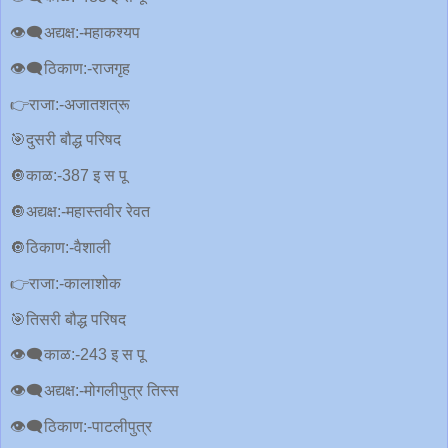
👁‍🗨अद्यक्ष:-महाकश्यप
👁‍🗨ठिकाण:-राजगृह
👉राजा:-अजातशत्रू
🎯दुसरी बौद्ध परिषद
🔘काळ:-387 इ स पू
🔘अद्यक्ष:-महास्तवीर रेवत
🔘ठिकाण:-वैशाली
👉राजा:-कालाशोक
🎯तिसरी बौद्ध परिषद
👁‍🗨काळ:-243 इ स पू
👁‍🗨अद्यक्ष:-मोगलीपुत्र तिस्स
👁‍🗨ठिकाण:-पाटलीपुत्र