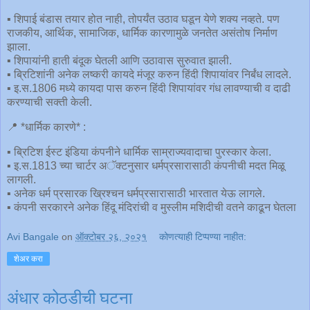
▪ शिपाई बंडास तयार होत नाही, तोपर्यंत उठाव घडून येणे शक्य नव्हते. पण
राजकीय, आर्थिक, सामाजिक, धार्मिक कारणामुळे जनतेत असंतोष निर्माण
झाला.
▪ शिपायांनी हाती बंदूक घेतली आणि उठावास सुरुवात झाली.
▪ ब्रिटिशांनी अनेक लष्करी कायदे मंजूर करुन हिंदी शिपायांवर निर्बंध लादले.
▪ इ.स.1806 मध्ये कायदा पास करुन हिंदी शिपायांवर गंध लावण्याची व दाढी
करण्याची सक्ती केली.
📍 *धार्मिक कारणे* :
▪ ब्रिटिश ईस्ट इंडिया कंपनीने धार्मिक साम्राज्यवादाचा पुरस्कार केला.
▪ इ.स.1813 च्या चार्टर अॅक्टनुसार धर्मप्रसारासाठी कंपनीची मदत मिळू
लागली.
▪ अनेक धर्म प्रसारक ख्रिश्चन धर्मप्रसारासाठी भारतात येऊ लागले.
▪ कंपनी सरकारने अनेक हिंदू मंदिरांची व मुस्लीम मशिदीची वतने काढून घेतला
Avi Bangale
on
ऑक्टोबर २६, २०२१
कोणत्याही टिप्पण्‍या नाहीत:
शेअर करा
अंधार कोठडीची घटना