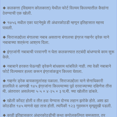
◆ कलकत्ता (विद्यमान कोलकाता) येथील फोर्ट विल्यम किल्ल्यातील कैद्यांना
ठेवण्याची एक खोली.
◆ १७५६ मधील एका घटनेमुळे ती अंधारकोठडी म्हणून इतिहासात महत्त्व
पावली.
◆ सिराजउद्दोला बंगालचा नबाब असताना बंगालचा इंग्रज गव्हर्नर ड्रेक याने
नबाबाच्या शत्रूंना आश्रय दिला.
◆ इंग्रजांनी नबाबाची परवानगी न घेता कलकत्त्यात तटबंदी बांधण्याचे काम सुरू
केले.
◆ नबाबाने हरकत घेऊनही ड्रेकने बांधकाम थांबविले नाही. त्या वेळी नबाबाने
फोर्ट विल्यमवर हल्ला करून इंग्रजांकडून किल्ला घेतला.
◆ गव्हर्नर ड्रेक बायकामुलांसह पळाला. सिराजउद्दोला याने सेनाधिकारी
हालविले व आणखी १४५ इंग्रजांना किल्ल्याच्या पूर्व दरवाज्याच्या दक्षिणेस तीस
मी. अंतरावर असलेल्या ५·५ × ४·२५ × ३ घ.मी. च्या खोलीत डांबले.
◆ खोली कोंदट होती व तीत हवा येण्यास दोनच लहान झरोके होते. अशा ह्या
कोठडीत १४५ माणसे दहा तास होती. त्यांपैकी १२३ गुदमरून मृत्यूमुखी पडली.
◆ काही इतिहासकार अंधारकोठडीची कथा कपोलकल्पित समजतात, तर