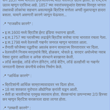
सन 1857 मध्ये भारतात इंग्रजांविरुध्द मोठा सशस्त्र उठाव झाला. हा राष्ट्रीय
उठाव म्हणून प्रसिध्द आहे. 1857 च्या स्वातंत्र्ययुध्दांत देशाच्या विस्तृत भागात
लक्षावधी लोकांचा सहभाग असल्यामुळे ब्रिटिश सत्तेला अगदी मुळापासून हादरा
बसला. यामागे असणारी कारणे जाणून घेऊयात...
📍 *राजकीय कारणे* :
▪ इ.स.1600 मध्ये ब्रिटीश ईस्ट इंडिया स्थापना झाली.
▪ इ.स.1757 च्या प्लासीच्या लढाईने ब्रिटीश सत्तेचा पाया भारतात रचला गेला.
▪ इ.स.1798 मध्ये वेलस्ली गव्हर्नर जनरल म्हणून भारतात आला.
▪ तैनाती फौजेच्या पद्धतीचा अवलंब करुन साम्राज्य विस्तारावर भर दिला.
▪ वेलस्लीने निजाम मराठ्यांचे शिंदे, होळकर, भोसले इ. सरदार अयोध्येचा नवाब
पेशवा दुसरा आविला व अनेक संस्थाने बरखास्त केली.
▪ लॉर्ड क्लाईव्ह, लॉर्ड वॉरन हेस्टिंग, लॉर्ड बेटिंग, लॉर्ड डलहौसी या गव्हर्नर
जनरलनी देशभर कंपनीचे वर्चस्व निर्माण केले.
📍 *आर्थिक कारणे* :
▪ ब्रिटिशांनी आर्थिक साम्राज्यावादावर भर दिला होता.
▪ 18 व्या शतकात युरोपात औद्योगिक क्रांती घडून आली.
▪ शेती हा भारतीयांचा प्रमुख व्यवसाय होता. शेतकऱ्यांना उत्पन्नाच्या 2/3 हिस्सा
कर म्हणून ब्रिटिश सरकारला द्यावा लागत होता.
📍 *लष्करी कारणे* :