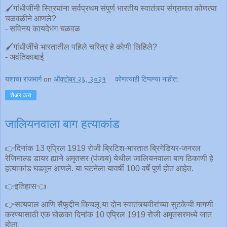
🖌गांधीजींनी स्त्रियांना सर्वप्रथम संपुर्ण भारतीय स्वातंत्र्य संग्रामात कोणत्या
चळवळीने आणले?
- सविनय कायदेभंग चळवळ
🖌गांधीजींचे भारतातील पहिले चरित्र हे कोणी लिहिले?
- अवंतिकाबाई
यशाचा राजमार्ग
on
ऑक्टोबर २६, २०२१
कोणत्याही टिप्पण्‍या नाहीत:
शेअर करा
जालियनवाला बाग हत्याकांड
👉दिनांक 13 एप्रिल 1919 रोजी ब्रिटिश-भारतात ब्रिगेडियर-जनरल
रेजिनाल्ड डायर ह्याने अमृतसर (पंजाब) येथील जालियनवाला बाग ठिकाणी हे
हत्याकांड घडवून आणले. या घटनेला यावर्षी 100 वर्षे पूर्ण होत आहेत.
👉इतिहास👈
👉सत्यपाल आणि सैफुद्दीन किचलू या दोन स्वातंत्र्यवीरांच्या सुटकेची मागणी
करण्यासाठी एक घोळका दिनांक 10 एप्रिल 1919 रोजी अमृतसरमध्ये जात
होता.