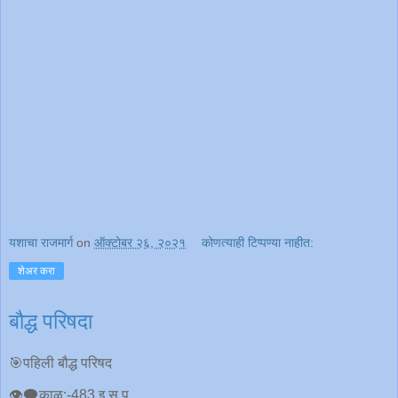
यशाचा राजमार्ग
on
ऑक्टोबर २६, २०२१
कोणत्याही टिप्पण्‍या नाहीत:
शेअर करा
बौद्ध परिषदा
🎯पहिली बौद्ध परिषद
👁‍🗨काळ:-483 इ स पू