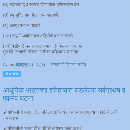
(७) सुतकताई व कापड विणण्यास प्रोत्साहन देणे.
(8)हिंदू-मुस्लिमांमधील ऐक्य वाढवणे.
(९) अस्पृश्यता न पाळणे.
(१०) संपूर्ण आंदोलनात अहिंसेचे पालन करणे.
(৭৭) मेसोपोटेमियात पाठवण्यासाठी केल्या जाणाऱ्या
मुलकी, लष्करी नोकर भरतीवर बहिष्कार घालावा.
Avi
on
ऑक्टोबर २६, २०२१
कोणत्याही टिप्पण्‍या नाहीत:
शेअर करा
आधुनिक भारताच्या इतिहासात घडलेल्या सर्वप्रथम व
एकमेव घटना
🖌गांधीजींनी भारतातील पहिला सविनय कायदेभंगाचा प्रयोग कोठे केला?
- चंपारण्य
🖌गांधीजींनी भारतातील पहिले उपोषण कोठे केले?