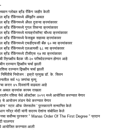
"
यवान ग्लोबल ब्रँड रँकिंग जाहीर केली
ब्रँड रँकिंगमध्ये अँमेझाँन अव्वल
ब्रँड रँकिंगमध्ये अँपल दुसऱ्या क्रमांकावर
ब्रँड रँकिंगमध्ये गुगल तिसऱ्या क्रमांकावर
ब्रँड रँकिंगमध्ये मायक्रोसॉफ्ट चौथ्या क्रमांकावर
 ब्रँड रँकिंगमध्ये फेसबुक सहाव्या क्रमांकावर
 ब्रँड रँकिंगमध्ये एचडीएफसी बँक ६० व्या क्रमांकावर
ल ब्रँड रँकिंगमध्ये एलआयसी ६८ व्या क्रमांकावर
 ब्रँड रँकिंगमध्ये टीसीएस ९७ व्या क्रमांकावर
ी त्रिपक्षीय बैठक जी-२० परीषदेदरम्यान होणार आहे
 दरम्यान द्विपक्षीय चर्चा झाली
या दरम्यान द्विपक्षीय चर्चा झाली
िर्मितीचे नियोजन : इस्रो प्रमुख डॉ. के. सिवन
ातील सर्व १३ जणांचा मृत्यू
यांचा करार ४५ दिवसांनी वाढवला आहे
शातील अव्वल क्रमांक कायम राखला
रदर्शन रशिया येथे ऑक्टोबर २०१९ मध्ये आयोजित करण्यात येणार
१९ चे आयोजन लंडन येथे करण्यात येणार
यांना ' स्टार ऑफ जेरुसलेम ' पुरस्काराने सन्मानित केले
 नरेंद्र मोदी यांनी सदस्य देशांना संबोधित केले
्गिस्तानचा सर्वोच्च पुरस्कार " Manas Order Of The First Degree " प्रदान
बंदी घालणार
 येथे आयोजित करण्यात आली