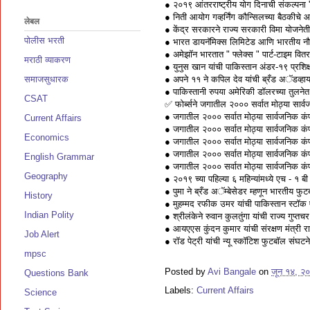
● २०१९ आंतरराष्ट्रीय योग दिनाची संकल्पना
● निती आयोग गव्हर्निंग कौन्सिलच्या बैठकीचे
लेबल
● केंद्र सरकारने राज्य सरकारी विमा योजनेत
पोलीस भरती
● भारत डायनॅमिक्स लिमिटेड आणि भारतीय नौस
● अमेझॉन भारतात " फ्लेक्स " पार्ट-टाइम वित
मराठी व्याकरण
● युनुस खान यांची पाकिस्तान अंडर-१९ प्रशिक
समाजसुधारक
● अपने ११ ने कपिल देव यांची ब्रँड अॅडव्हाय
● पाकिस्तानी रुपया अमेरिकी डॉलरच्या तुलन
CSAT
✅ फोर्ब्सने जगातील २००० सर्वात मोठ्या सार्व
● जगातील २००० सर्वात मोठ्या सार्वजनिक कंप
Current Affairs
● जगातील २००० सर्वात मोठ्या सार्वजनिक कंपन्
Economics
● जगातील २००० सर्वात मोठ्या सार्वजनिक कंप
● जगातील २००० सर्वात मोठ्या सार्वजनिक कंपन
English Grammar
● जगातील २००० सर्वात मोठ्या सार्वजनिक कंप
Geography
● २०१९ च्या पहिल्या ६ महिन्यांमध्ये एच - १ ब
● पुमा ने ब्रँड अॅम्बेसेडर म्हणून भारतीय फुटब
History
● मुहम्मद रफीक उमर यांची पाकिस्तान स्टॉक ए
Indian Polity
● श्रीलंकेने रुवान कुलतुंगा यांची राज्य गुप्
● आयएएस कुंदन कुमार यांची संरक्षण मंत्री र
Job Alert
● रॉड पेट्री यांची न्यू स्कॉटिश फुटबॉल संघटने
mpsc
Posted by
Avi Bangale
on
जून १४, २
Questions Bank
Labels:
Current Affairs
Science