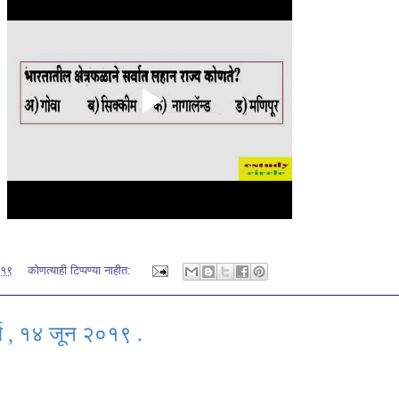
०१९
कोणत्याही टिप्पण्‍या नाहीत:
स , १४ जून २०१९ .