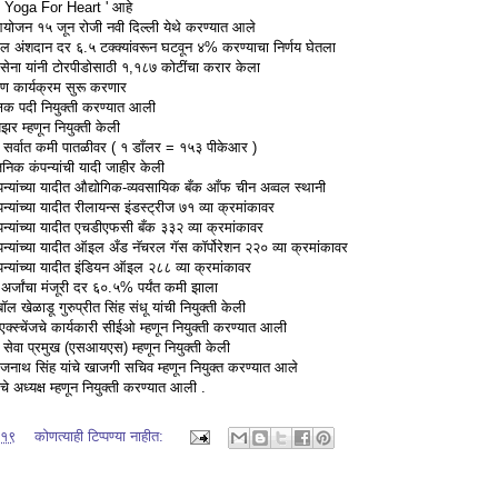
 ' Yoga For Heart ' आहे
 आयोजन १५ जून रोजी नवी दिल्ली येथे करण्यात आले
ील अंशदान दर ६.५ टक्क्यांवरून घटवून ४% करण्याचा निर्णय घेतला
ेना यांनी टोरपीडोसाठी १,१८७ कोटींचा करार केला
रण कार्यक्रम सुरू करणार
्षक पदी नियुक्ती करण्यात आली
झर म्हणून नियुक्ती केली
ेत सर्वात कमी पातळीवर ( १ डाँलर = १५३ पीकेआर )
जनिक कंपन्यांची यादी जाहीर केली
न्यांच्या यादीत औद्योगिक-व्यवसायिक बँक आँफ चीन अव्वल स्थानी
यांच्या यादीत रीलायन्स इंडस्ट्रीज ७१ व्या क्रमांकावर
न्यांच्या यादीत एचडीएफसी बँक ३३२ व्या क्रमांकावर
्यांच्या यादीत ऑइल अँड नॅचरल गॅस कॉर्पोरेशन २२० व्या क्रमांकावर
न्यांच्या यादीत इंडियन ऑइल २८८ व्या क्रमांकावर
ी अर्जांचा मंजूरी दर ६०.५% पर्यंत कमी झाला
ॉल खेळाडू गुरुप्रीत सिंह संधू यांची नियुक्ती केली
क्स्चेंजचे कार्यकारी सीईओ म्हणून नियुक्ती करण्यात आली
तचर सेवा प्रमुख (एसआयएस) म्हणून नियुक्ती केली
ाजनाथ सिंह यांचे खाजगी सचिव म्हणून नियुक्त करण्यात आले
चे अध्यक्ष म्हणून नियुक्ती करण्यात आली .
०१९
कोणत्याही टिप्पण्‍या नाहीत: