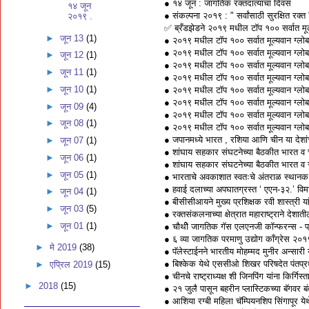
● १४ जून : जागतिक रक्तदात्याचा दिवस
१४ जून
● संकल्पना २०१९ : " सर्वांसाठी सुरक्षित रक्त 
२०१९ .
✅ ब्रँडझेडने २०१९ मधील टॉप १०० सर्वात मूल्
►
जून 13
(1)
● २०१९ मधील टॉप १०० सर्वात मूल्यवान ग्लोबल 
● २०१९ मधील टॉप १०० सर्वात मूल्यवान ग्लोबल 
►
जून 12
(1)
● २०१९ मधील टॉप १०० सर्वात मूल्यवान ग्लोबल 
►
जून 11
(1)
● २०१९ मधील टॉप १०० सर्वात मूल्यवान ग्लोबल 
►
जून 10
(1)
● २०१९ मधील टॉप १०० सर्वात मूल्यवान ग्लोबल
● २०१९ मधील टॉप १०० सर्वात मूल्यवान ग्लोबल
►
जून 09
(4)
● २०१९ मधील टॉप १०० सर्वात मूल्यवान ग्लोब
►
जून 08
(1)
● २०१९ मधील टॉप १०० सर्वात मूल्यवान ग्लोबल
● जपानमध्ये भारत , रशिया आणि चीन या देशांच
►
जून 07
(1)
● शांघाय सहकार संघटनेच्या बैठकीत भारत व चीन
►
जून 06
(1)
● शांघाय सहकार संघटनेच्या बैठकीत भारत व रशि
►
जून 05
(1)
● भारताचे अवकाशात स्वतःचे अंतराळ स्थानक न
● हवाई दलाच्या अपघातग्रस्त ‘ एएन-३२.’ विमान
►
जून 04
(1)
● बीसीसीआयने मुख्य प्रशिक्षक रवी शास्त्री 
►
जून 03
(5)
● रक्तसंकलनाच्या क्षेत्रात महाराष्ट्राने दे
►
जून 01
(1)
● चौथीे जागतिक गॅस एलएनजी कॉन्फरन्स - प्
● ६ व्या जागतिक परमाणु उद्योग काँग्रेस २०
►
मे 2019
(38)
● पॅलेस्टाईनने भारतीय मोहम्मद मुनीर अन्सारी 
● बिश्केक येथे एससीओ शिखर परिषदेत पंतप्रधान
►
एप्रिल 2019
(15)
● चीनचे राष्ट्राध्यक्ष शी जिनपिंग यांना किर
►
2018
(15)
● २१ जुलै पासून बहरीन प्लास्टिकच्या बॅगवर 
● आशिया रग्बी महिला चॅम्पियनशिप सिंगापूर