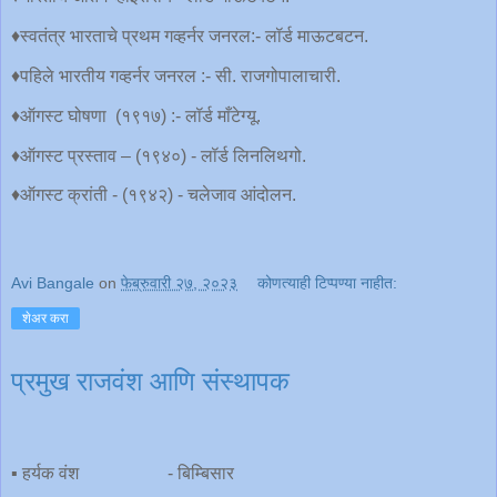
♦️स्वतंत्र भारताचे प्रथम गव्हर्नर जनरल:- लॉर्ड माऊटबटन.
♦️पहिले भारतीय गव्हर्नर जनरल :- सी. राजगोपालाचारी.
♦️ऑगस्ट घोषणा (१९१७) :- लॉर्ड माँटेग्यू.
♦️ऑगस्ट प्रस्ताव – (१९४०) - लॉर्ड लिनलिथगो.
♦️ऑगस्ट क्रांती - (१९४२) - चलेजाव आंदोलन.
Avi Bangale
on
फेब्रुवारी २७, २०२३
कोणत्याही टिप्पण्‍या नाहीत:
शेअर करा
प्रमुख राजवंश आणि संस्थापक
▪️ हर्यक वंश - बिम्बिसार