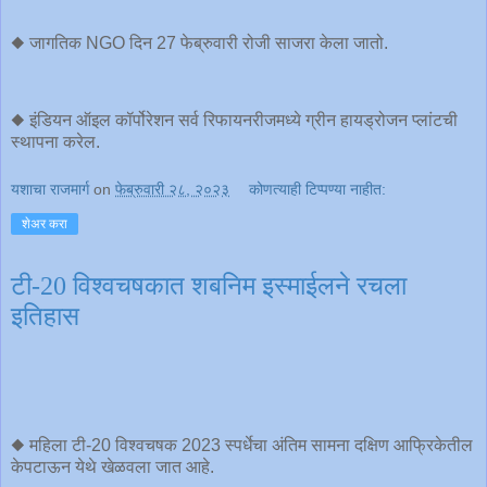
◆ जागतिक NGO दिन 27 फेब्रुवारी रोजी साजरा केला जातो.
◆ इंडियन ऑइल कॉर्पोरेशन सर्व रिफायनरीजमध्ये ग्रीन हायड्रोजन प्लांटची
स्थापना करेल.
यशाचा राजमार्ग
on
फेब्रुवारी २८, २०२३
कोणत्याही टिप्पण्‍या नाहीत:
शेअर करा
टी-20 विश्वचषकात शबनिम इस्माईलने रचला
इतिहास
◆ महिला टी-20 विश्वचषक 2023 स्पर्धेचा अंतिम सामना दक्षिण आफ्रिकेतील
केपटाऊन येथे खेळवला जात आहे.