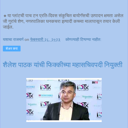
🔸या प्लांटची पाच टन प्रति-दिवस संकुचित बायोगॅसची उत्पादन क्षमता असेल
जी गुरांचे शेण, नगरपालिका घनकचरा इत्यादी कच्च्या मालापासून तयार केली
जाईल.
यशाचा राजमार्ग
on
फेब्रुवारी २८, २०२३
कोणत्याही टिप्पण्‍या नाहीत:
शेअर करा
शैलेश पाठक यांची फिक्कीच्या महासचिवपदी नियुक्ती