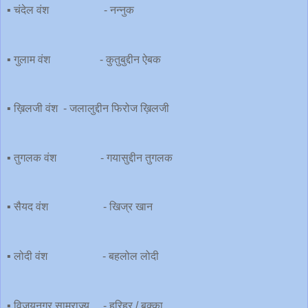
▪️ चंदेल वंश - नन्नुक
▪️ गुलाम वंश - कुतुबुद्दीन ऐबक
▪️ ख़िलजी वंश - जलालुद्दीन फिरोज ख़िलजी
▪️ तुगलक वंश - गयासुद्दीन तुगलक
▪️ सैयद वंश - खिज्र खान
▪️ लोदी वंश - बहलोल लोदी
▪️ विजयनगर साम्राज्य - हरिहर / बुक्का