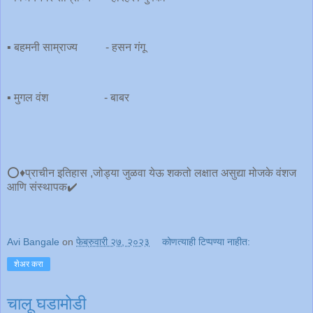
▪️ बहमनी साम्राज्य - हसन गंगू
▪️ मुगल वंश - बाबर
⭕️♦️प्राचीन इतिहास ,जोड्या जुळवा येऊ शकतो लक्षात असुद्या मोजके वंशज
आणि संस्थापक✔️
Avi Bangale
on
फेब्रुवारी २७, २०२३
कोणत्याही टिप्पण्‍या नाहीत:
शेअर करा
चालू घडामोडी