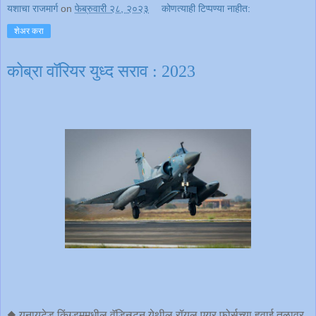
यशाचा राजमार्ग
on
फेब्रुवारी २८, २०२३
कोणत्याही टिप्पण्‍या नाहीत:
शेअर करा
कोब्रा वॉरियर युध्द सराव : 2023
◆ युनायटेड किंग्डममधील वॅडिन्ग्टन येथील रॉयल एयर फोर्सच्या हवाई तळावर