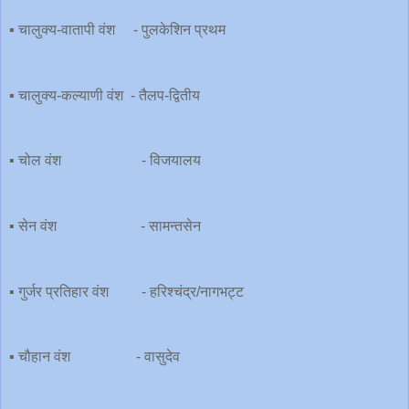
▪️ चालुक्य-वातापी वंश - पुलकेशिन प्रथम
▪️ चालुक्य-कल्याणी वंश - तैलप-द्वितीय
▪️ चोल वंश - विजयालय
▪️ सेन वंश - सामन्तसेन
▪️ गुर्जर प्रतिहार वंश - हरिश्चंद्र/नागभट्ट
▪️ चौहान वंश - वासुदेव