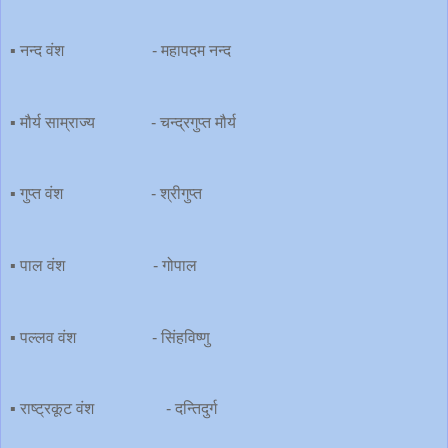
▪️ नन्द वंश - महापदम नन्द
▪️ मौर्य साम्राज्य - चन्द्रगुप्त मौर्य
▪️ गुप्त वंश - श्रीगुप्त
▪️ पाल वंश - गोपाल
▪️ पल्लव वंश - सिंहविष्णु
▪️ राष्ट्रकूट वंश - दन्तिदुर्ग