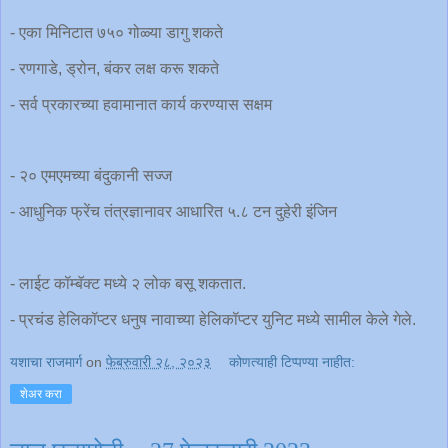
- एका मिनिटात ७५० गोळ्या डागु शकते
- रणगाडे, ड्रोन, बंकर लक्ष करू शकते
- सर्व प्रकारच्या हवामानात कार्य करण्यास सक्षम
- २० एमएमच्या बंदुकानी सज्ज
- आधुनिक फ्रेंच तंत्रज्ञानावर आधारित ५.८ टन दुहेरी इंजिन
- लाईट कॉम्बॅक्ट मध्ये २ लोक बसू शकतात.
- प्रचंड हेलिकॉप्टर धनुष नावाच्या हेलिकॉप्टर युनिट मध्ये सामील केले गेले.
यशाचा राजमार्ग
on
फेब्रुवारी २८, २०२३
कोणत्याही टिप्पण्‍या नाहीत:
शेअर करा