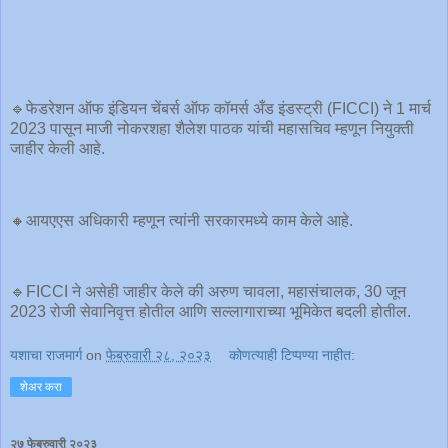
🔹फेडरेशन ऑफ इंडियन चेंबर्स ऑफ कॉमर्स अँड इंडस्ट्री (FICCI) ने 1 मार्च
2023 पासून माजी नोकरशहा शैलेश पाठक यांची महासचिव म्हणून नियुक्ती
जाहीर केली आहे.
🔸आयएएस अधिकारी म्हणून त्यांनी सरकारमध्ये काम केले आहे.
🔹FICCI ने असेही जाहीर केले की अरुण चावला, महासंचालक, 30 जून
2023 रोजी सेवानिवृत्त होतील आणि सल्लागाराच्या भूमिकेत बदली होतील.
यशाचा राजमार्ग
on
फेब्रुवारी २८, २०२३
कोणत्याही टिप्पण्‍या नाहीत:
शेअर करा
२७ फेब्रुवारी २०२३