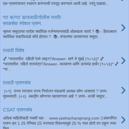
एक ग्रामपंचायत स्थापन करण्याची तरतूद करण्यात आली आहे. परंतु एखाद्या...
गट क/गट ड/तलाठी/पोलीस भरती/
›
सरळसेवा स्पेशल प्रश्न.
भूमध्य समुद्राचा प्रदेश सर्वाधिक पर्जन्यमानासाठी ओळखला जातो.? 📚 - हिवाळ्यात
सर्वाधिक चक्रीवादळे कोठे होतात.? 📚- बंगालच्या उपसागरात समुद्र...
तलाठी विशेष
›
🏀 *भारतातील पहिली रेल्वे लाइन?Answer- ठाणे ते मुंबई (१८५३)* 🏀
*भारतातील पहिले तारायंत्र?Answer- कलकत्ता आणि डायमंड हार्बर (१८५३)* 🏀
*भा...
›
तलाठी प्रश्नसंच
(०१) राज्य स्तरावर राज्य नियोजन मंडळाचे अध्यक्ष कोण असतात ? उत्तर-
मुख्यमंत्री. (०२) लक्षद्वीप कोणत्या महासागरात आहे ? उत्तर- अरबी समुद्र...
CSAT प्रश्नसंच
›
अधिक माहितीसाठी नक्की पहा : www.yashacharajmarg.com अंकगणित
प्रश्न क्र 1 25 पेन्सिल 25 रुपयाला विकल्यामुळे 25 % नफा होतो तर एकूण नफा
कित...