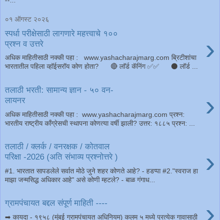
--...
०१ ऑगस्ट २०२६
स्पर्धा परीक्षेसाठी लागणारे महत्त्वाचे १००
›
प्रश्न व उत्तरे
अधिक माहितीसाठी नक्की पहा : www.yashacharajmarg.com ब्रिटीशांचा
भारतातील पहिला व्हॉईसरॉय कोण होता? 🔴 लाॅर्ड कॅनिंग ✅✅ ⚫️ लॉर्ड ...
तलाठी भरती: सामान्य ज्ञान - ५० वन-
›
लायनर
अधिक माहितीसाठी नक्की पहा : www.yashacharajmarg.com ​प्रश्न:
भारतीय राष्ट्रीय काँग्रेसची स्थापना कोणत्या वर्षी झाली? ​उत्तर: १८८५ ​प्रश्न: ...
तलाठी / क्लर्क / वनरक्षक / कोतवाल
›
परिक्षा -2026 (अति संभाव्य प्रश्नोत्तरे )
#1. भारतात सापडलेले सर्वात मोठे जुने शहर कोणते आहे? - हडप्पा #2."स्वराज हा
माझा जन्मसिद्ध अधिकार आहे" असे कोणी म्हटले? - बाळ गंगाध...
›
ग्रामपंचायत बद्दल संपूर्ण माहिती ----
➡ कायदा - १९५८ (मुंबई ग्रामपंचायत अधिनियम) कलम ५ मध्ये प्रत्येक गावासाठी