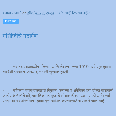
यशाचा राजमार्ग
on
ऑक्टोबर २४, २०२०
कोणत्याही टिप्पण्‍या नाहीत:
शेअर करा
गांधीजींचे पदार्पण
· स्वातंत्र्यचळवळीचा तिसरा आणि शेवटचा टप्पा 1919 मध्ये सुरु झाला.
त्यावेळी प्रथमच जनआंदोलनांनी सुरवात झाली.
· पहिल्या महायुध्दकाळात ब्रिटन, फ्रान्स व अमेरिका हया दोस्त राष्ट्रांनी
जाहीर केले होते की, जागतिक महायुध्द हे लोकशाहीच्या रक्षणासाठी आणि सर्व
राष्ट्रांचा स्वयंनिर्णयाचा हक्क प्रस्थापित करण्यासाठीच लढले जात आहे.