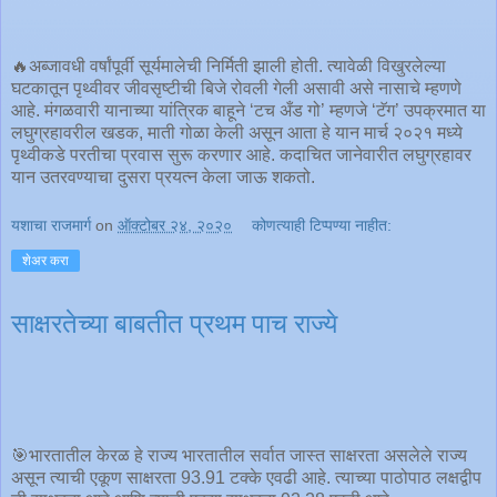
🔥अब्जावधी वर्षांपूर्वी सूर्यमालेची निर्मिती झाली होती. त्यावेळी विखुरलेल्या
घटकातून पृथ्वीवर जीवसृष्टीची बिजे रोवली गेली असावी असे नासाचे म्हणणे
आहे. मंगळवारी यानाच्या यांत्रिक बाहूने ‘टच अँड गो’ म्हणजे ‘टॅग’ उपक्रमात या
लघुग्रहावरील खडक, माती गोळा केली असून आता हे यान मार्च २०२१ मध्ये
पृथ्वीकडे परतीचा प्रवास सुरू करणार आहे. कदाचित जानेवारीत लघुग्रहावर
यान उतरवण्याचा दुसरा प्रयत्न केला जाऊ शकतो.
यशाचा राजमार्ग
on
ऑक्टोबर २४, २०२०
कोणत्याही टिप्पण्‍या नाहीत:
शेअर करा
साक्षरतेच्या बाबतीत प्रथम पाच राज्ये
🎯भारतातील केरळ हे राज्य भारतातील सर्वात जास्त साक्षरता असलेले राज्य
असून त्याची एकूण साक्षरता 93.91 टक्के एवढी आहे. त्याच्या पाठोपाठ लक्षद्वीप