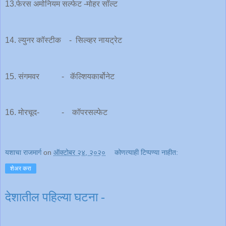
13.फेरस अमोनियम सल्फेट -मोहर सॉल्ट
14. ल्युनर कॉस्टीक - सिल्व्हर नायट्रेट
15. संगमवर - कॅल्शियकार्बोनेट
16. मोरचूद- - कॉपरसल्फेट
यशाचा राजमार्ग
on
ऑक्टोबर २४, २०२०
कोणत्याही टिप्पण्‍या नाहीत:
शेअर करा
देशातील पहिल्या घटना -