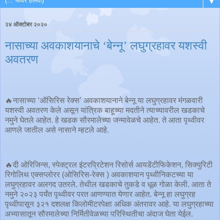
▼
२४ ऑक्टोबर २०२०
नासाच्या अवकाशयानाचे ‘बेन्नू’ लघुग्रहावर यशस्वी
अवतरण
🔥नासाच्या ‘ऑसिरिस रेक्स’ अवकाशयानाने बेन्नू या लघुग्रहावर मंगळवारी
यशस्वी अवतरण केले असून यांत्रिक बाहूच्या मदतीने त्याच्यावरील खडकाचे
नमुने घेतले आहेत. हे खडक सौरमालेच्या जन्मावेळचे आहेत. ते आता पृथ्वीवर
आणले जातील असे नासाने म्हटले आहे.
🔥दी ओरिजिन्स, स्पेक्ट्रल इंटरप्रिटेशन रिसोर्स आयडेंटीफिकेशन, सिक्युरिटी
रिगोलिथ एक्सप्लोरर (ओसिरिस-रेक्स ) अवकाशयान पृथ्वीनिकटच्या या
लघुग्रहावर अलगद उतरले. तेथील खडकाचे तुकडे व धूळ गोळा केली. आता ते
नमुने २०२३ पर्यंत पृथ्वीवर परत आणण्यात येणार आहेत. बेन्नू हा लघुग्रह
पृथ्वीपासून ३२१ दशलक्ष किलोमीटरपेक्षा अधिक अंतरावर आहे. या लघुग्रहाच्या
अभ्यासातून सौरमालेच्या निर्मितीवेळच्या परिस्थितीचा अंदाज घेता येईल.