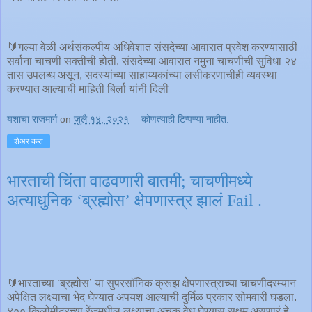
🔰गल्या वेळी अर्थसंकल्पीय अधिवेशात संसदेच्या आवारात प्रवेश करण्यासाठी
सर्वाना चाचणी सक्तीची होती. संसदेच्या आवारात नमुना चाचणीची सुविधा २४
तास उपलब्ध असून, सदस्यांच्या साहाय्यकांच्या लसीकरणाचीही व्यवस्था
करण्यात आल्याची माहिती बिर्ला यांनी दिली
यशाचा राजमार्ग
on
जुलै १४, २०२१
कोणत्याही टिप्पण्‍या नाहीत:
शेअर करा
भारताची चिंता वाढवणारी बातमी; चाचणीमध्ये
अत्याधुनिक ‘ब्रह्मोस’ क्षेपणास्त्र झालं Fail .
🔰भारताच्या ‘ब्रह्मोस’ या सुपरसॉनिक क्रूझ क्षेपणास्त्राच्या चाचणीदरम्यान
अपेक्षित लक्ष्याचा भेद घेण्यात अपयश आल्याची दुर्मिळ प्रकार सोमवारी घडला.
४०० किलोमीटरच्या रेंजमधील लक्ष्याचा अचूक वेध घेण्यास सक्षम असणारं हे