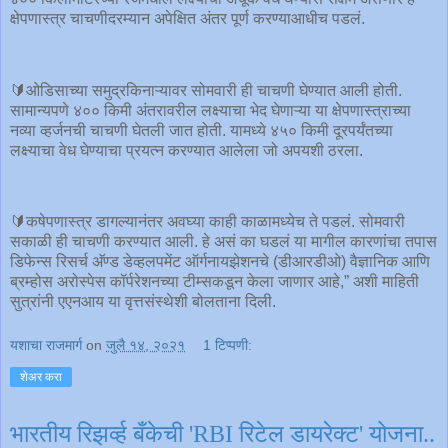
क्षेपणास्त्र चाचणीदरम्यान अपेक्षित अंतर पूर्ण करण्याआधीच पडलं.
🔰ओडिसाच्या समुद्रकिनाऱ्यावर सोमवारी ही चाचणी घेण्यात आली होती.
सामान्यपणे ४०० किमी अंतरावरील लक्ष्याचा भेद घेणाऱ्या या क्षेपणास्त्राच्या
नव्या व्हर्जनची चाचणी घेतली जात होती. यामध्ये ४५० किमी दूरपर्यंतच्या
लक्ष्याचा वेध घेण्याचा प्रयत्न करण्यात आलेला जो अपयशी ठरला.
🔰कषेपणास्त्र डागल्यानंतर अवघ्या काही काळामध्येच ते पडलं. सोमवारी
सकाळी ही चाचणी करण्यात आली. हे असं का घडलं या मागील कारणांचा तपास
डिफेन्स रिसर्च अ‍ॅण्ड डेव्हलपमेंट ऑर्गनायझेशनचे (डीआरडीओ) वैज्ञानिक आणि
ब्रम्होस अरोस्पेस कॉर्परेशनच्या टीम्सकडून केला जाणार आहे,” अशी माहिती
सुत्रांनी एएनआय या वृत्तसंस्थेशी बोलताना दिली.
यशाचा राजमार्ग
on
जुलै १४, २०२१
1 टिप्पणी:
शेअर करा
भारतीय रिझर्व्ह बँकेची 'RBI रिटेल डायरेक्ट' योजना..