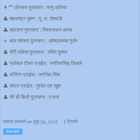
👩‍🦰 ऑस्कर पुरस्कार : भानु अथिया
👤 महाराष्ट्र भुषण : पु. ल. देशपांडे
👤 खलरत्न पुरस्कार : विश्वनाथन आनंद
👦 बाल शांतता पुरस्कार : ओमप्रकाश गुर्जर
👤 गौरी लंकेश पुरस्कार : रविश कुमार
👤 गलोबल टीचर प्राईज् : रणजितसिंह डिसले
👤 कलिंगा प्राईज् : जगजित सिंह
👤 जपान प्राईज् : गुरदेव एस खुश
👤 जी डी बिर्ला पुरस्कार : ए दत्ता
यशाचा राजमार्ग
on
जुलै १४, २०२१
1 टिप्पणी:
शेअर करा