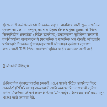
🩸सरकारी कर्जरोख्यांमध्ये किरकोळ सहभाग वाढविण्यासाठी सुरू असलेल्या
प्रयत्नांचा एक भाग म्हणून, भारतीय रिझर्व्ह बँकेकडे गुंतवणूकदारांचे “गिल्ट
सिक्युरिटीज अकाऊंट” ('रिटेल डायरेक्ट') उघडण्याच्या सुविधेसह सरकारी
कर्जरोख्यांच्या बाजारपेठेमध्ये (प्राथमिक व माध्यमिक असे दोनही) ऑनलाईन
प्रवेशाद्वारे किरकोळ गुंतवणूकदारांसाठी ऑनलाइन प्रवेशात सुधारणा
करण्यासाठी 'RBI रिटेल डायरेक्ट' सुविधा जाहीर करण्यात आली आहे.
🧬योजनेची वैशिष्ट्ये....
🩸किरकोळ गुंतवणूकदारांना (व्यक्ती) RBI याकडे ‘रिटेल डायरेक्ट गिल्ट
अकाउंट’ (RDG खाता) उघडण्याची आणि व्यवस्थापित करण्याची सुविधा
असेल.योजनेच्या उद्देशाने तयार केलेल्या ‘ऑनलाईन संकेतस्थळाच्या’ माध्यमातून
RDG खाते उघडता येते.