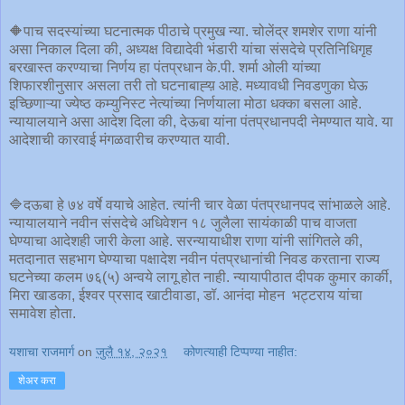
🔶पाच सदस्यांच्या घटनात्मक पीठाचे प्रमुख न्या. चोलेंद्र शमशेर राणा यांनी
असा निकाल दिला की, अध्यक्ष विद्यादेवी भंडारी यांचा संसदेचे प्रतिनिधिगृह
बरखास्त करण्याचा निर्णय हा पंतप्रधान के.पी. शर्मा ओली यांच्या
शिफारशीनुसार असला तरी तो घटनाबाह्य़ आहे. मध्यावधी निवडणुका घेऊ
इच्छिणाऱ्या ज्येष्ठ कम्युनिस्ट नेत्यांच्या निर्णयाला मोठा धक्का बसला आहे.
न्यायालयाने असा आदेश दिला की, देऊबा यांना पंतप्रधानपदी नेमण्यात यावे. या
आदेशाची कारवाई मंगळवारीच करण्यात यावी.
🔷दऊबा हे ७४ वर्षे वयाचे आहेत. त्यांनी चार वेळा पंतप्रधानपद सांभाळले आहे.
न्यायालयाने नवीन संसदेचे अधिवेशन १८ जुलैला सायंकाळी पाच वाजता
घेण्याचा आदेशही जारी केला आहे. सरन्यायाधीश राणा यांनी सांगितले की,
मतदानात सहभाग घेण्याचा पक्षादेश नवीन पंतप्रधानांची निवड करताना राज्य
घटनेच्या कलम ७६(५) अन्वये लागू होत नाही. न्यायापीठात दीपक कुमार कार्की,
मिरा खाडका, ईश्वर प्रसाद खाटीवाडा, डॉ. आनंदा मोहन भट्टराय यांचा
समावेश होता.
यशाचा राजमार्ग
on
जुलै १४, २०२१
कोणत्याही टिप्पण्‍या नाहीत:
शेअर करा