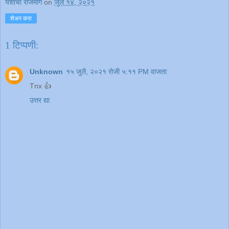
यशाचा राजमार्ग
on
जुलै १४, २०२१
शेअर करा
1 टिप्पणी:
Unknown
१५ जुलै, २०२१ रोजी ५:११ PM वाजता
Tnx 👍
उत्तर द्या