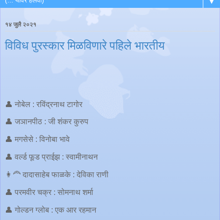
▼
१४ जुलै २०२१
विविध पुरस्कार मिळविणारे पहिले भारतीय
👤 नोबेल : रविंद्रनाथ टागोर
👤 जञानपीठ : जी शंकर कुरुप
👤 मगसेसे : विनोबा भावे
👤 वर्ल्ड फूड प्राईझ : स्वामीनाथन
👩‍🦰 दादासाहेब फाळके : देविका राणी
👤 परमवीर चक्र : सोमनाथ शर्मा
👤 गोल्डन ग्लोब : एक आर रहमान