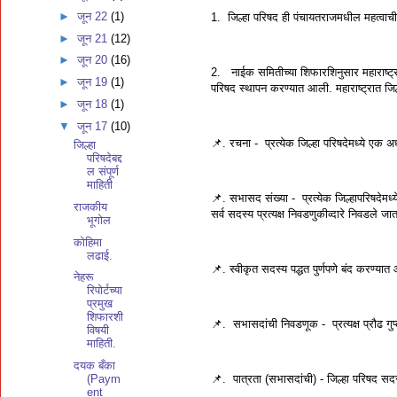
►
जून 22
(1)
1. जिल्हा परिषद ही पंचायतराजमधील महत्वाच
►
जून 21
(12)
►
जून 20
(16)
2. नाईक समितीच्या शिफारशिनुसार महाराष्ट्र
►
जून 19
(1)
परिषद स्थापन करण्यात आली. महाराष्ट्रात जि
►
जून 18
(1)
▼
जून 17
(10)
📌. रचना - प्रत्येक जिल्हा परिषदेमध्ये एक अ
जिल्हा
परिषदेबद्द
ल संपूर्ण
माहिती
📌. सभासद संख्या - प्रत्येक जिल्हापरिषदेम
राजकीय
सर्व सदस्य प्रत्यक्ष निवडणुकीव्दारे निवडले ज
भूगोल
कोहिमा
लढाई.
📌. स्वीकृत सदस्य पद्धत पुर्णपणे बंद करण्या
नेहरू
रिपोर्टच्या
प्रमुख
शिफारशी
📌. सभासदांची निवडणूक - प्रत्यक्ष प्रौढ गुप्
विषयी
माहिती.
दयक बँका
📌. पात्रता (सभासदांची) - जिल्हा परिषद सदस
(Paym
ent