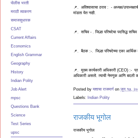
पोलीस भरती
📌. अविश्वासाचा ठराव : - अध्यक्ष/उपाध्यक्षाची
मराठी व्याकरण
मांडता येत नाही.
समाजसुधारक
CSAT
📌. सचिव - . जिल्हा परिषदेचा पदसिद्ध सचिव
Current Affairs
Economics
📌. बैठक :-. जिल्हा परिषदेच्या एका आर्थिक व
English Grammar
Geography
📌. मुख्य कार्यकारी अधिकारी (CEO) :- प्र
History
अधिकारी असतो. त्याची नेमणूक आणि बदली क
Indian Polity
Posted by
यशाचा राजमार्ग
on
जून १७, २
Job Alert
Labels:
Indian Polity
mpsc
Questions Bank
Science
राजकीय भूगोल
Test Series
राजकीय भूगोल
upsc