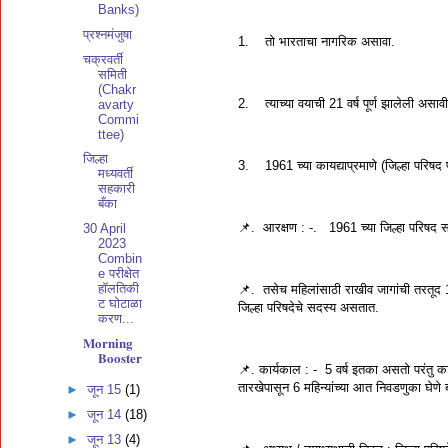
Banks)
प्रश्नमंजुषा
1. तो भारताचा नागरिक असावा.
चक्रवर्ती
समिती
(Chakr
2. त्याच्या वयाची 21 वर्ष पूर्ण झालेली असावी
avarty
Commi
ttee)
जिल्हा
3. 1961 च्या कायद्याप्रमाणे (जिल्हा परिषद 
मध्यवर्ती
सहकारी
बँका
📌. आरक्षण : -. 1961 च्या जिल्हा परिषद 
30 April
2023
Combin
e परीक्षेत
हॉलतिकी
📌. तसेच महिलांसाठी राखीव जागांची तरतूद 11
ट घोटाळा
जिल्हा परिषदेचे सदस्य असतात.
करण...
𝐌𝐨𝐫𝐧𝐢𝐧𝐠
𝐁𝐨𝐨𝐬𝐭𝐞𝐫
📌. कार्यकाल : - 5 वर्ष इतका असतो परंतु क
तारखेपासून 6 महिन्यांच्या आत निवडणुका घेण
►
जून 15
(1)
►
जून 14
(18)
►
जून 13
(4)