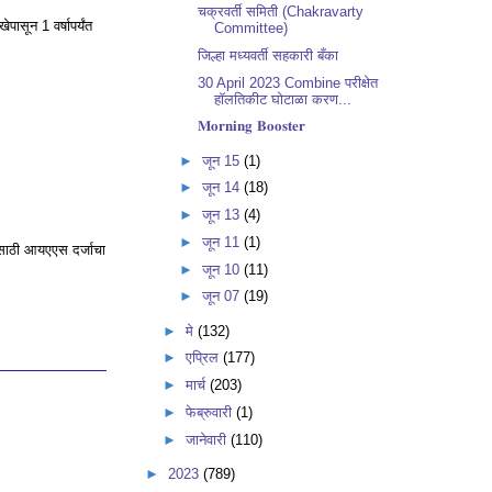
चक्रवर्ती समिती (Chakravarty
पासून 1 वर्षापर्यंत
Committee)
जिल्हा मध्यवर्ती सहकारी बँका
30 April 2023 Combine परीक्षेत
हॉलतिकीट घोटाळा करण...
𝐌𝐨𝐫𝐧𝐢𝐧𝐠 𝐁𝐨𝐨𝐬𝐭𝐞𝐫
►
जून 15
(1)
►
जून 14
(18)
►
जून 13
(4)
►
जून 11
(1)
ेसाठी आयएएस दर्जाचा
►
जून 10
(11)
►
जून 07
(19)
►
मे
(132)
►
एप्रिल
(177)
►
मार्च
(203)
►
फेब्रुवारी
(1)
►
जानेवारी
(110)
►
2023
(789)