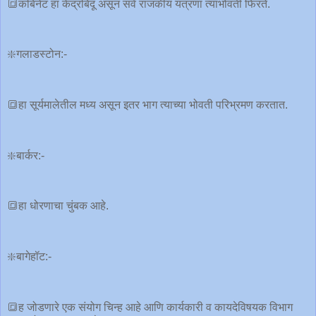
🔳कबिनेट हा केंद्रबिंदू असून सर्व राजकीय यंत्रणा त्याभोवती फिरते.
❇️गलाडस्टोन:-
🔳हा सूर्यमालेतील मध्य असून इतर भाग त्याच्या भोवती परिभ्रमण करतात.
❇️बार्कर:-
🔳हा धोरणाचा चुंबक आहे.
❇️बागेहॉट:-
🔳ह जोडणारे एक संयोग चिन्ह आहे आणि कार्यकारी व कायदेविषयक विभाग