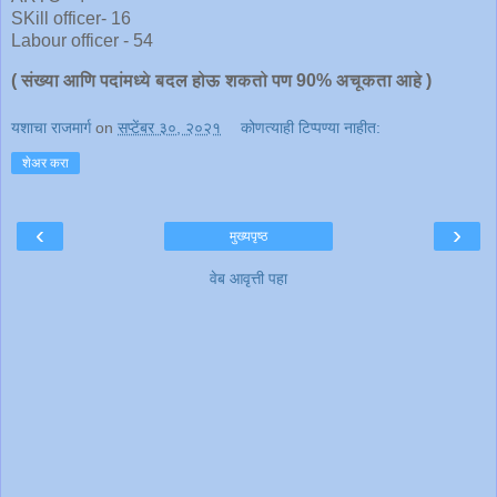
SKill officer- 16
Labour officer - 54
( संख्या आणि पदांमध्ये बदल होऊ शकतो पण 90% अचूकता आहे )
यशाचा राजमार्ग
on
सप्टेंबर ३०, २०२१
कोणत्याही टिप्पण्‍या नाहीत:
शेअर करा
‹
›
मुख्यपृष्ठ
वेब आवृत्ती पहा