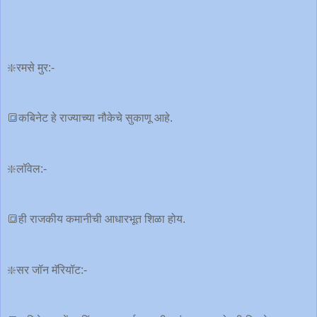
❇️रमसे मुर:-
🔳कबिनेट हे राज्याच्या नौकेचे सुकाणू आहे.
❇️लॉवेल:-
🔳ही राजकीय कमानीची आधारभूत शिळा होय.
❇️सर जॉन मॅरियॉट:-