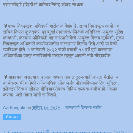
प्रणालीद्वारे (व्हिडीओ कॉन्फरन्सिंग) संवाद साधला.
🔰मख्य निवडणूक अधिकारी श्रीकांत देशपांडे, राज्य निवडणूक आयोगाचे
सचिव किरण कुरुंदकर, बृहन्मुंबई महानगरपालिकेचे अतिरिक्त आयुक्त सुरेश
काकाणी, कल्याण-डोंबिवली महानगरपालिकेचे आयुक्त विजय सूर्यवंशी, मुख्य
निवडणूक अधिकारी कार्यालयातील सल्लागार दिलीप शिंदे आदी या वेळी
उपस्थित होते. १ जानेवारी २०२२ रोजी वयाची १८ वर्षे पूर्ण करणाऱ्या
अधिकाधिक पात्र नागरिकांनी मतदार म्हणून आपली नावे नोंदवावीत.
🔰आवश्यक असल्यास पत्त्यात अथवा नावांत दुरुस्त्याही करता येतील. या
कार्यक्रमाची माहिती अधिकाधिक लोकांपर्यंत पोहोचविण्याकरिता मुद्रित,
इलेक्ट्रॉनिक व सोशल मीडियाबरोबरच विविध कल्पक बाबींचाही अवलंब
करावा, असे मदान यांनी सांगितले.
Avi Bangale
on
सप्टेंबर ३०, २०२१
कोणत्याही टिप्पण्‍या नाहीत:
शेअर करा