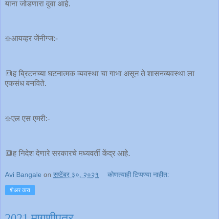
याना जोडणारा दुवा आहे.
❇️आयव्हर जेंनीग्ज:-
🔳ह ब्रिटनच्या घटनात्मक व्यवस्था चा गाभा असून ते शासनव्यवस्था ला
एकसंध बनविते.
❇️एल एस एमरी:-
🔳ह निदेश देणारे सरकारचे मध्यवर्ती केंद्र आहे.
Avi Bangale
on
सप्टेंबर ३०, २०२१
कोणत्याही टिप्पण्‍या नाहीत:
शेअर करा
2021 मागणीपत्र