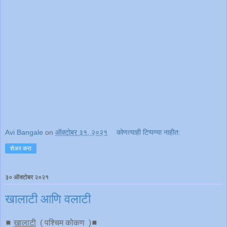
Avi Bangale
on
ऑक्टोबर ३१, २०२१
कोणत्याही टिप्पण्‍या नाहीत:
शेअर करा
३० ऑक्टोबर २०२१
खालाटी आणि वलाटी
◼️
खालाटी
( पश्चिम कोकण )◼️