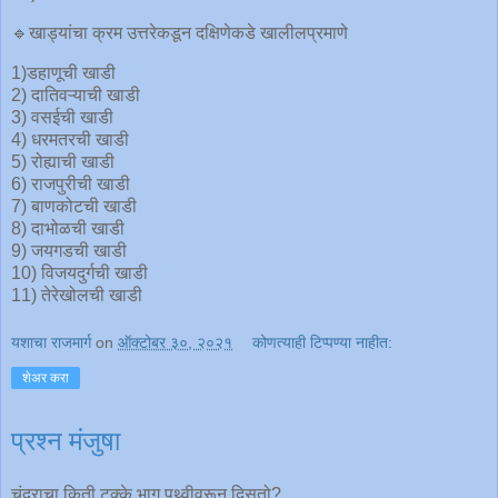
🔹खाड्यांचा क्रम उत्तरेकडून दक्षिणेकडे खालीलप्रमाणे
1)डहाणूची खाडी
2) दातिवऱ्याची खाडी
3) वसईची खाडी
4) धरमतरची खाडी
5) रोह्याची खाडी
6) राजपुरीची खाडी
7) बाणकोटची खाडी
8) दाभोळची खाडी
9) जयगडची खाडी
10) विजयदुर्गची खाडी
11) तेरेखोलची खाडी
यशाचा राजमार्ग
on
ऑक्टोबर ३०, २०२१
कोणत्याही टिप्पण्‍या नाहीत:
शेअर करा
प्रश्न मंजुषा
चंद्राचा किती टक्के भाग पृथ्वीवरून दिसतो?