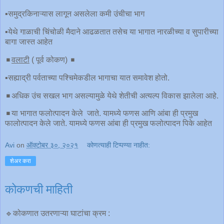
▪️समुद्रकिनाऱ्यास लागून असलेला कमी उंचीचा भाग
▪️येथे गाळाची चिंचोळी मैदाने आढळतात तसेच या भागात नारळीच्या व सुपारीच्या
बागा जास्त आहेत
◾️
वलाटी
( पूर्व कोकण) ◾️
▪️सह्याद्री पर्वताच्या पश्चिमेकडील भागाचा यात समावेश होतो.
◾️अधिक उंच सखल भाग असल्यामुळे येथे शेतीची अत्यल्प विकास झालेला आहे.
◾️या भागात फलोत्पादन केले जाते. यामध्ये फणस आणि आंबा ही प्रमुख
फालोत्पादन केले जाते. यामध्ये फणस आंबा ही प्रमुख फलोत्पादन पिके आहेत
Avi
on
ऑक्टोबर ३०, २०२१
कोणत्याही टिप्पण्‍या नाहीत:
शेअर करा
कोकणची माहिती
🔹कोकणात उतरणाऱ्या घाटांचा क्रम :