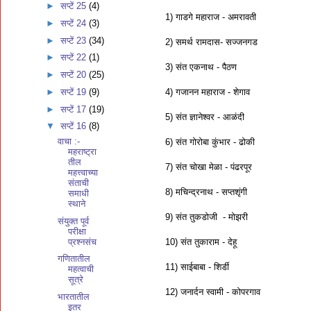
►
सप्टें 25
(4)
1) गाडगे महाराज - अमरावती
►
सप्टें 24
(3)
►
सप्टें 23
(34)
2) समर्थ रामदास- सज्जनगड
►
सप्टें 22
(1)
3) संत एकनाथ - पैठण
►
सप्टें 20
(25)
4) गजानन महाराज - शेगाव
►
सप्टें 19
(9)
►
सप्टें 17
(19)
5) संत ज्ञानेश्वर - आळंदी
▼
सप्टें 16
(8)
वाचा :-
6) संत गोरोबा कुंभार - ढोकी
महराष्ट्रा
तील
7) संत चोखा मेळा - पंढरपूर
महत्त्वाच्या
संताची
8) मचिन्द्रनाथ - सप्तशृंगी
समाधी
स्थाने
9) संत तुकडोजी - मोझरी
संयुक्त पूर्व
परीक्षा
प्रश्नसंच
10) संत तुकाराम - देहू
गणितातील
11) साईबाबा - शिर्डी
महत्वाची
सूत्रे
12) जनार्दन स्वामी - कोपरगाव
भारतातील
इतर