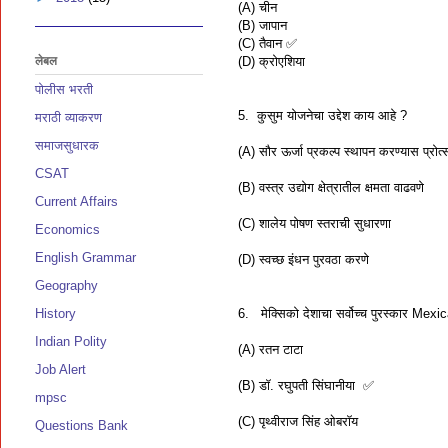
(A) चीन
(B) जापान
(C) तैवान ✅
लेबल
(D) क्रोएशिया
पोलीस भरती
5. कुसुम योजनेचा उद्देश काय आहे ?
मराठी व्याकरण
समाजसुधारक
(A) सौर ऊर्जा प्रकल्प स्थापन करण्यास प्रोत
CSAT
(B) वस्त्र उद्योग क्षेत्रातील क्षमता वाढवणे
Current Affairs
(C) शालेय पोषण स्तराची सुधारणा
Economics
English Grammar
(D) स्वच्छ इंधन पुरवठा करणे
Geography
History
6. मेक्सिको देशाचा सर्वोच्च पुरस्कार M
Indian Polity
(A) रतन टाटा
Job Alert
(B) डॉ. रघुपती सिंघानीया ✅
mpsc
(C) पृथ्वीराज सिंह ओबरॉय
Questions Bank