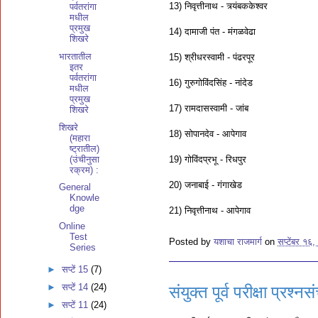
13) निवृत्तीनाथ - त्र्यंबककेश्वर
पर्वतरांगा
मधील
प्रमुख
14) दामाजी पंत - मंगळवेढा
शिखरे
भारतातील
15) श्रीधरस्वामी - पंढरपूर
इतर
पर्वतरांगा
16) गुरुगोविंदसिंह - नांदेड
मधील
प्रमुख
17) रामदासस्वामी - जांब
शिखरे
शिखरे
18) सोपानदेव - आपेगाव
(महारा
ष्ट्रातील)
(उंचीनुसा
19) गोविंदप्रभू - रिधपुर
रक्रम) :
20) जनाबाई - गंगाखेड
General
Knowle
dge
21) निवृत्तीनाथ - आपेगाव
Online
Test
Posted by
यशाचा राजमार्ग
on
सप्टेंबर १६
Series
►
सप्टें 15
(7)
►
सप्टें 14
(24)
संयुक्त पूर्व परीक्षा प्रश्नस
►
सप्टें 11
(24)