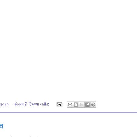
, २०२०
कोणत्याही टिप्पण्‍या नाहीत:
ंच