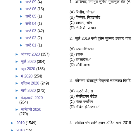
1. आशियाई पायाभूत सुविधा गुंतवणूक बँक (AI
►
सप्टें 09
(4)
►
सप्टें 06
(16)
(A) बिजींग, चीन✅
►
सप्टें 05
(1)
(B) जिनेव्हा, स्वित्झर्लंड
(C) शांघाय, चीन
►
सप्टें 04
(1)
(D) टोकियो, जापान
►
सप्टें 03
(42)
►
सप्टें 02
(2)
2. जुलै 2019 मध्ये हुसेन मुहम्मद इरशाद यांचा 
►
सप्टें 01
(1)
(A) अफगाणिस्तान
(B) इराक
►
ऑगस्ट 2020
(357)
(C) बांग्लादेश✅
►
जुलै 2020
(304)
(D) सौदी अरब
►
जून 2020
(186)
►
मे 2020
(254)
3. कोणत्या खेळाडूने विक्रमी सहाव्यांदा ब्रिटि
►
एप्रिल 2020
(249)
►
मार्च 2020
(273)
(A) वल्टरी बोटास
(B) सेबेस्टियन व्हेटेल
►
फेब्रुवारी 2020
(C) मॅक्स वर्स्टपेन
(264)
(D) लेविस हॅमिल्टन ✅
►
जानेवारी 2020
(270)
4. लॅटीशा चॅन आणि इवान डोडिग यांनी 2019 विम
►
2019
(1549)
►
2018
(15)