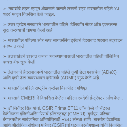
➢ 'नवाबांचे शहर' म्हणून ओळखले जाणारे लखनौ शहर भारतातील पहिले 'AI
शहर' म्हणून विकसित केले जाईल.
➢ उत्तर प्रदेश सरकारने भारतातील पहिले 'टेलिकॉम सेंटर ऑफ एक्सलन्स'
सुरू करण्याची घोषणा केली आहे.
➢ भारतातील पहिल्या सौर रूफ सायकलिंग ट्रॅकचे हैदराबाद शहरात उद्घाटन
करण्यात आले.
➢ उत्तराखंडने शाश्वत कचरा व्यवस्थापनासाठी भारतातील पहिली पॉलिथिन
कचरा बँक सुरू केली.
➢ तेलंगणाने हैदराबादमध्ये भारतातील पहिले कृषी डेटा एक्सचेंज (ADeX)
आणि कृषी डेटा व्यवस्थापन फ्रेमवर्क (ADMF) सुरू केले आहे.
➢ भारतातील पहिले राष्ट्रीय क्रीडा विद्यापीठ : मणिपूर
➢ भारताने CMERI ने विकसित केलेला पहिला स्वदेशी ई-ट्रॅक्टर लाँच केला.
➢ डॉ जितेंद्र सिंह यांनी, CSIR Prima ET11 लाँच केले जे सेंट्रल
मेकॅनिकल इंजिनीअरिंग रिसर्च इन्स्टिट्यूट (CMERI), दुर्गापूर, पश्चिम
बंगालमधील सार्वजनिक अभियांत्रिकी R&D संस्था आणि भारतीय वैज्ञानिक
आणि औद्योगिक संशोधन परिषद (CSIR)ची घटक प्रयोगशाळा यांनी विकसित