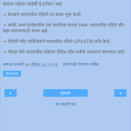
केलेला पहिला स्वदेशी ई-ट्रॅक्टर आहे
➢ केरळने भारतातील पहिली AI शाळा सुरू केली.
➢ सांची, मध्य प्रदेशातील एक जागतिक वारसा स्थळ, भारतातील पहिले सौर
शहर बनण्यासाठी सज्ज आहे.
➢ हिटॅची पेमेंट सर्व्हिसेसने भारतातील पहिले UPI-ATM लाँच केले.
➢ नोएडा येथे भारतातील पहिल्या वैदिक-थीम पार्कचे अनावरण करण्यात आले.
यशाचा राजमार्ग
on
एप्रिल ०६, २०२४
कोणत्याही टिप्पण्‍या नाहीत:
शेअर करा
‹
›
मुख्यपृष्ठ
वेब आवृत्ती पहा