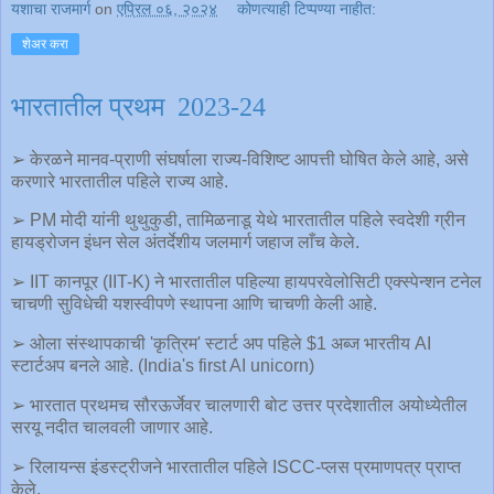
यशाचा राजमार्ग
on
एप्रिल ०६, २०२४
कोणत्याही टिप्पण्‍या नाहीत:
शेअर करा
भारतातील प्रथम 2023-24
➢ केरळने मानव-प्राणी संघर्षाला राज्य-विशिष्ट आपत्ती घोषित केले आहे, असे
करणारे भारतातील पहिले राज्य आहे.
➢ PM मोदी यांनी थुथुकुडी, तामिळनाडू येथे भारतातील पहिले स्वदेशी ग्रीन
हायड्रोजन इंधन सेल अंतर्देशीय जलमार्ग जहाज लाँच केले.
➢ IIT कानपूर (IIT-K) ने भारतातील पहिल्या हायपरवेलोसिटी एक्स्पेन्शन टनेल
चाचणी सुविधेची यशस्वीपणे स्थापना आणि चाचणी केली आहे.
➢ ओला संस्थापकाची 'कृत्रिम' स्टार्ट अप पहिले $1 अब्ज भारतीय AI
स्टार्टअप बनले आहे. (India's first AI unicorn)
➢ भारतात प्रथमच सौरऊर्जेवर चालणारी बोट उत्तर प्रदेशातील अयोध्येतील
सरयू नदीत चालवली जाणार आहे.
➢ रिलायन्स इंडस्ट्रीजने भारतातील पहिले ISCC-प्लस प्रमाणपत्र प्राप्त
केले.