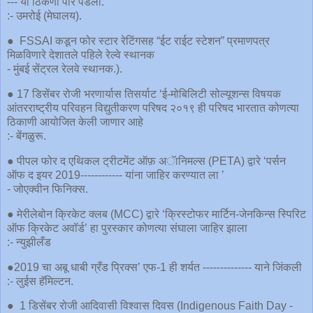
--- या ठिकणी पार पडला.
:- उमरोई (मेघालय).
● FSSAI कडून फोर स्टार रेटिंगसह “ईट राईट स्टेशन” प्रमाणपत्र
मिळविणारे देशातले पहिले रेल्वे स्थानक
- मुंबई सेंट्रल रेलवे स्थानक.).
● 17 डिसेंबर रोजी भरणार्यास तिसर्याट ‘ई-मोबिलिटी सोल्यूशन्स विषयक
आंतरराष्ट्रीय परिवहन विद्युतीकरण परिषद २०१९ ही परिषद भारतात कोणत्या
ठिकाणी आयोजित केली जाणार आहे
:- बेंगळुरू.
● पीपल फोर द एथिकल ट्रीटमेंट ऑफ़ अॅानिमल्स (PETA) द्वारे ‘पर्सन
ऑफ द इयर 2019------------ यांना जाहिर करण्यात ला ’
- जोएक्वीन फिनिक्स.
● मेरीलेबोन क्रिकेट क्लब (MCC) द्वारे ‘क्रिस्टोफर मार्टिन-जेनकिन्स स्पिरिट
ऑफ क्रिकेट अवॉर्ड’ हा पुरस्कार कोणत्या संघाला जाहिर झाला
:- न्युझीलँड
●2019 चा अबू धाबी ग्रँड प्रिक्स’ एफ-1 ही शर्यत -------------- याने जिंकली
:- लुईस हॅमिल्टन.
● 1 डिसेंबर रोजी आदिवासी विश्वास दिवस (Indigenous Faith Day -