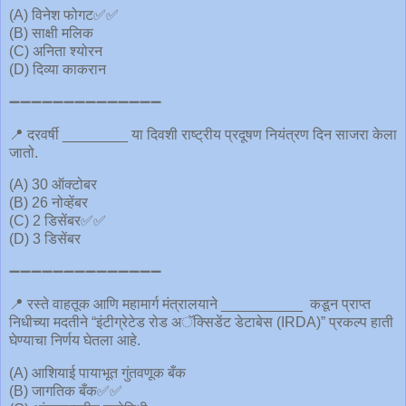
(A) विनेश फोगट✅✅
(B) साक्षी मलिक
(C) अनिता श्योरन
(D) दिव्या काकरान
➖➖➖➖➖➖➖➖➖➖➖➖➖➖
📍 दरवर्षी ________ या दिवशी राष्ट्रीय प्रदूषण नियंत्रण दिन साजरा केला
जातो.
(A) 30 ऑक्टोबर
(B) 26 नोव्हेंबर
(C) 2 डिसेंबर✅✅
(D) 3 डिसेंबर
➖➖➖➖➖➖➖➖➖➖➖➖➖➖
📍 रस्ते वाहतूक आणि महामार्ग मंत्रालयाने __________ कडून प्राप्त
निधीच्या मदतीने “इंटीग्रेटेड रोड अॅक्सिडेंट डेटाबेस (IRDA)” प्रकल्प हाती
घेण्याचा निर्णय घेतला आहे.
(A) आशियाई पायाभूत गुंतवणूक बँक
(B) जागतिक बँक✅✅