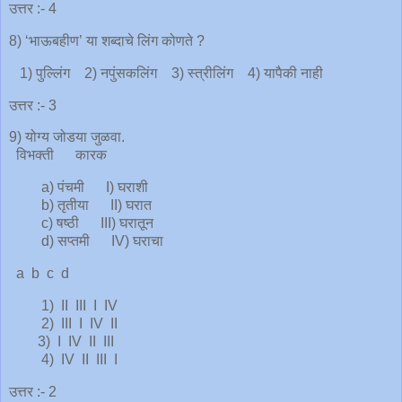
उत्तर :- 4
8) ‘भाऊबहीण’ या शब्दाचे लिंग कोणते ?
1) पुल्लिंग 2) नपुंसकलिंग 3) स्त्रीलिंग 4) यापैकी नाही
उत्तर :- 3
9) योग्य जोडया जुळवा.
विभक्ती कारक
a) पंचमी I) घराशी
b) तृतीया II) घरात
c) षष्ठी III) घरातून
d) सप्तमी IV) घराचा
a b c d
1) II III I IV
2) III I IV II
3) I IV II III
4) IV II III I
उत्तर :- 2