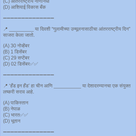
(C) आंतरराष्ट्रीय नाणेनिधी
(D) आशियाई विकास बँक
➖➖➖➖➖➖➖➖➖➖➖➖➖➖
📍 _________ या दिवशी “गुलामीच्या उन्मूलनासाठीचा आंतरराष्ट्रीय दिन”
साजरा केला जातो.
(A) 30 नोव्हेंबर
(B) 1 डिसेंबर
(C) 29 सप्टेंबर
(D) 02 डिसेंबर✅✅
➖➖➖➖➖➖➖➖➖➖➖➖➖➖
📍 ‘हँड इन हँड’ हा चीन आणि __________ या देशादरम्यानचा एक संयुक्त
लष्करी सराव आहे.
(A) पाकिस्तान
(B) नेपाळ
(C) भारत✅✅
(D) भूतान
➖➖➖➖➖➖➖➖➖➖➖➖➖➖