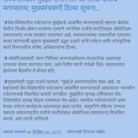
मत्स्यालय; मुख्यमंत्र्यांनी दिल्या सूचना..
🔰देश-विदेशातील पर्यटकांना मुंबईकडे आकर्षित करण्यासाठी शहरात बँकॉक
येथील सिॲम ओशन वर्ल्डच्या प्रमाणे जागतिक दर्जाचे मल्टीलेव्हल ॲक्वेरिअम
(मत्स्यालय) राज्य सरकार उभारणार आहे. मत्स्यालयाच्या उभारणीचा प्रस्ताव
सादर करण्याची सूचना मुख्यमंत्री उद्धव ठाकरे यांनी पर्यटन आणि सांस्कृतिक
कार्य विभागातील वरिष्ठ अधिकाऱ्यांना दिल्या.
🔰ॲक्वेरिअमसाठी जागा निश्चित करण्याबरोबरच त्यासाठीचा आवश्यक
प्रस्ताव सादर करण्यात यावा, असे निर्देश त्यांनी यावेळी दिले. मंत्रालयात
झालेल्या बैठकीत ते बोलत होते.
🔰मुख्यमंत्री उद्धव ठाकरे म्हणाले, “मुंबई हे आंतरराष्ट्रीय शहर आहे. या
शहराकडे देश-विदेशातील पर्यटकांना आकर्षित करण्यासाठी आपल्याला नवनवीन
पर्यटनस्थळे विकसित करावी लागतील. मुंबईतील क्रुझ टर्मिनलवर देश-
विदेशातील क्रुझ मोठ्या प्रमाणात येत आहेत. त्यातील पर्यटकांसाठी आता
वेगळा पर्यटन कार्यक्रम आपल्याला द्यावा लागेल. यादृष्टीने पहिल्या टप्प्यात
शहरात आंतरराष्ट्रीय दर्जाचे मल्टीलेव्हल ॲक्वेरिअम (मत्सालय) विकसित
करावे, असे त्यांनी सांगितले.
यशाचा राजमार्ग
on
डिसेंबर ०४, २०१९
कोणत्याही टिप्पण्‍या नाहीत: