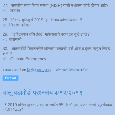
27. राष्ट्रीय सोवा रिग्पा संस्था (NISR) याची स्थापना कोठे होणार आहे?
✅. लडाख
28. ‘मिस्टर युनिव्हर्स 2019’ हा किताब कोणी जिंकला?
✅. चित्रेश नतेसन
29. "डेस्टिनेशन नॉर्थ ईस्ट" महोत्सवाचे उद्घाटन कुठे झाले?
✅. वाराणसी
30. ऑक्सफोर्ड डिक्शनरीने कोणत्या शब्दाची 'वर्ड ऑफ द इयर' म्हणून निवड
केली?
✅. Climate Emergency
यशाचा राजमार्ग
on
डिसेंबर ०४, २०१९
कोणत्याही टिप्पण्‍या नाहीत:
शेअर करा
चालू घडामोडी प्रश्नसंच 4/१२/२०१९
📍 2019 वरिष्ठ कुस्ती राष्ट्रीय स्पर्धेत 55 किलोग्राम वजन गटाचे सुवर्णपदक
कोणी जिंकले?