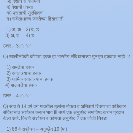
अ) देशाचे सार्वभौमत्व
ब) देशाची एकता
क) प्रांताची सुरक्षितता
ड) सर्वसाधारण जनतेच्या हितासाठी
1) अ, क 2) ब, ड
3) अ, ब 4) ड
उत्तर :- 3✅✅✅
Q) खालीलपैकी कोणता हक्क हा भारतीय संविधानाच्या मुलभूत हक्कात नाही ?
1) समतेचा हक्क
2) स्वातंत्र्याचा हक्क
3) धार्मिक स्वातंत्र्याचा हक्क
4) मालमत्तेचा हक्क
उत्तर :- 4✅✅✅
Q) सहा ते 14 वर्षे वय गटातील मुलांना मोफत व अनिवार्य शिक्षणाचा अधिकार
संविधानांत संशोधन करून भाग III मध्ये एक अनुच्छेद समाविष्ट करुन प्रदान
केला आहे. कितवे संशोधन व कोणता अनुच्छेद ? एक जोडी निवडा.
1) 86 वे संशोधन – अनुच्छेद 19 (फ)