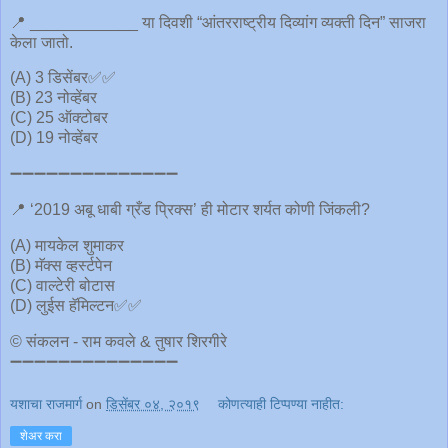
📍 ____________ या दिवशी “आंतरराष्ट्रीय दिव्यांग व्यक्ती दिन” साजरा
केला जातो.
(A) 3 डिसेंबर✅✅
(B) 23 नोव्हेंबर
(C) 25 ऑक्टोबर
(D) 19 नोव्हेंबर
➖➖➖➖➖➖➖➖➖➖➖➖➖➖
📍 ‘2019 अबू धाबी ग्रँड प्रिक्स’ ही मोटार शर्यत कोणी जिंकली?
(A) मायकेल शुमाकर
(B) मॅक्स व्हर्स्टपेन
(C) वाल्टेरी बोटास
(D) लुईस हॅमिल्टन✅✅
© संकलन - राम कवले & तुषार शिरगीरे
➖➖➖➖➖➖➖➖➖➖➖➖➖➖
यशाचा राजमार्ग
on
डिसेंबर ०४, २०१९
कोणत्याही टिप्पण्‍या नाहीत:
शेअर करा