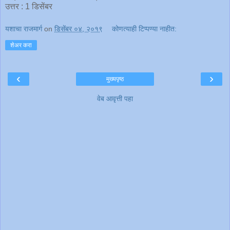
उत्तर : 1 डिसेंबर
यशाचा राजमार्ग
on
डिसेंबर ०४, २०१९
कोणत्याही टिप्पण्‍या नाहीत:
शेअर करा
‹
›
मुख्यपृष्ठ
वेब आवृत्ती पहा