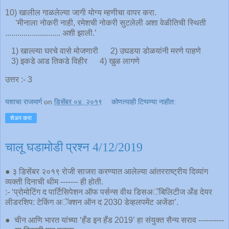
10) खालील गाळलेल्या जागी योग्य म्हणीचा वापर करा.
‘मीनाला नोकरी नाही, रमेशची नोकरी सुटलेली अशा वेळीतिची स्थिती
........................... अशी झाली.’
1) खाल्ल्या घरचे वासे मोजणारी 2) उघडया डोळयांनी मरणे पाहणे
3) इकडे आड तिकडे विहीर 4) खुळ लागणे
उत्तर :- 3
यशाचा राजमार्ग
on
डिसेंबर ०४, २०१९
कोणत्याही टिप्पण्‍या नाहीत:
शेअर करा
चालू घडामोडी प्रश्न 4/12/2019
● ३ डिसेंबर २०१९ रोजी साजरा करण्यात आलेल्या आंतरराष्ट्रीय दिव्यांग
व्यक्ती दिनाची थीम ------- ही होती.
:- ‘प्रोमोटिंग द पार्टिसिपेशन ऑफ पर्सन्स वीथ डिसअॅबिलिटीज अँड देयर
लीडरशिप: टेकिंग अॅक्शन ऑन द 2030 डेव्हलपमेंट अजेंडा’.
● चीन आणि भारत यांच्या ‘हँड इन हँड 2019’ हा संयुक्त सैन्य सराव ----------