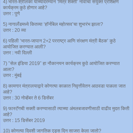
4) भारत-श्रीलंका यांच्यादरम्यान ‘मित्र शक्ती’ नावाचा संयुक्त प्रशिक्षण
कार्यक्रम कुठे होणार आहे?
उत्तर : पुणे
5) नागालँडमध्ये कितव्या ‘हॉर्नबिल महोत्सव’चा शुभारंभ झाला?
उत्तर : 20 व्या
6) पहिली ‘भारत-जापान 2+2 परराष्ट्र आणि संरक्षण मंत्री बैठक’ कुठे
आयोजित करण्यात आली?
उत्तर : नवी दिल्ली
7) "सेल इंडिया 2019" हा नौकानयन कार्यक्रम कुठे आयोजित करण्यात
आला?
उत्तर : मुंबई
8) कामगार मंत्रालयाद्वारे कोणत्या काळात निवृत्तीवेतन आठवडा पाळला जात
आहे?
उत्तर : 30 नोव्हेंबर ते 6 डिसेंबर
9) फास्टॅगची सक्ती करण्यासाठी त्याच्या अंमलबजावणीसाठी वाढीव मुदत किती
आहे?
उत्तर : 15 डिसेंबर 2019
10) कोणत्या दिवशी जागतिक एड्स दिन साजरा केला जातो?