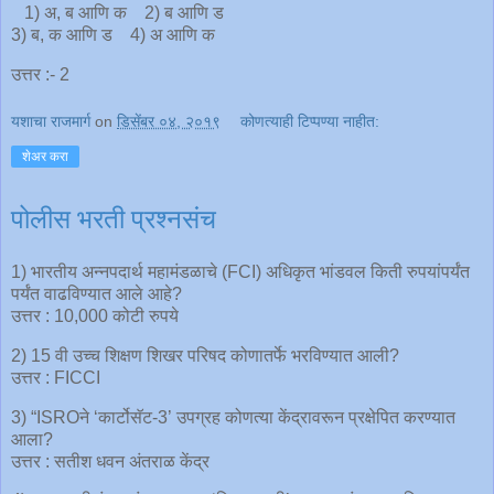
1) अ, ब आणि क 2) ब आणि ड
3) ब, क आणि ड 4) अ आणि क
उत्तर :- 2
यशाचा राजमार्ग
on
डिसेंबर ०४, २०१९
कोणत्याही टिप्पण्‍या नाहीत:
शेअर करा
पोलीस भरती प्रश्नसंच
1) भारतीय अन्नपदार्थ महामंडळाचे (FCI) अधिकृत भांडवल किती रुपयांपर्यंत
पर्यंत वाढविण्यात आले आहे?
उत्तर : 10,000 कोटी रुपये
2) 15 वी उच्च शिक्षण शिखर परिषद कोणातर्फे भरविण्यात आली?
उत्तर : FICCI
3) “ISROने ‘कार्टोसॅट-3’ उपग्रह कोणत्या केंद्रावरून प्रक्षेपित करण्यात
आला?
उत्तर : सतीश धवन अंतराळ केंद्र