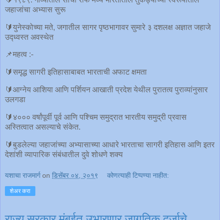
जहाजांचा अभ्यास सुरू
🔰युनेस्कोच्या मते, जगातील सागर पृष्ठभागावर सुमारे ३ दशलक्ष अज्ञात जहाजे
उद्ध्वस्त अवस्थेत
📌महत्व :-
🔰समृद्ध सागरी इतिहासाबाबत भारताची अफाट क्षमता
🔰आग्नेय आशिया आणि पर्शियन आखाती प्रदेश येथील पुरातत्व पुराव्यांनुसार
उलगडा
🔰४००० वर्षांपूर्वी पूर्व आणि पश्चिम समुद्रात भारतीय समुद्री प्रवास
अस्तित्वात असल्याचे संकेत.
🔰बुडलेल्या जहाजांच्या अभ्यासाच्या आधारे भारताचा सागरी इतिहास आणि इतर
देशांशी व्यापारिक संबंधातील दुवे शोधणे शक्य
यशाचा राजमार्ग
on
डिसेंबर ०४, २०१९
कोणत्याही टिप्पण्‍या नाहीत:
शेअर करा
राज्य सरकार मुंबईत उभारणार जागतिक दर्जाचे