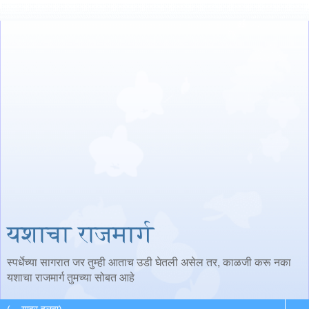
यशाचा राजमार्ग
स्पर्धेच्या सागरात जर तुम्ही आताच उडी घेतली असेल तर, काळजी करू नका
यशाचा राजमार्ग तुमच्या सोबत आहे