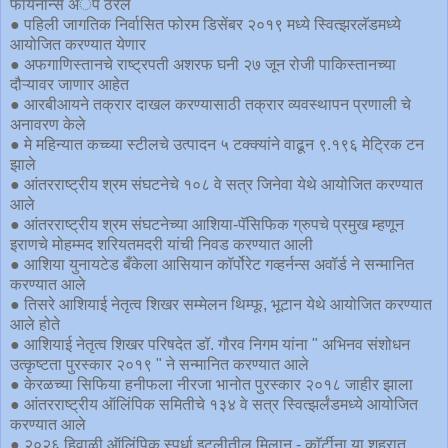
फायनान्स अॅप ठरले
● पहिली जागतिक निर्वासित फोरम डिसेंबर २०१९ मध्ये स्वित्झरलॅडमध्ये
आयोजित करण्यात येणार
● अफगाणिस्तानचे राष्ट्रपती अशरफ घनी २७ जून रोजी पाकिस्तानच्या
दौऱ्यावर जाणार आहेत
● आरबीआयने तक्रार दाखल करण्यासाठी तक्रार व्यवस्थापन प्रणाली चे
अनावरण केले
● मे महिन्यात कच्च्या स्टीलचे उत्पादन ५ टक्क्यांने वाढून ९.१९६ मेट्रिक टन
झाले
● आंतरराष्ट्रीय श्रम संघटनेचे १०८ वे सत्र जिनेवा येथे आयोजित करण्यात
आले
● आंतरराष्ट्रीय श्रम संघटनेच्या आशिया-पॅसिफिक ग्रुपचे प्रमुख म्हणून
इराणचे मोहम्मद शरियतमदरी यांची निवड करण्यात आली
● आशिया युनायटेड बँकेला आसियान कॉर्पोरेट गव्हर्नन्स अवॉर्ड ने सन्मानित
करण्यात आले
● तिसरे आशियाई नेतृत्व शिखर सम्मेलन थिम्फू, भूटान येथे आयोजित करण्यात
आले होते
● आशियाई नेतृत्व शिखर परिषदेत डॉ. गौरव निगम यांना " अभिनव संशोधन
उत्कृष्टता पुरस्कार २०१९ " ने सन्मानित करण्यात आले
● केरळच्या सिफिया हनीफला नीरजा भानोत पुरस्कार २०१८ जाहीर झाला
● आंतरराष्ट्रीय ऑलिंपिक समितीचे १३४ वे सत्र स्वित्झर्लंडमध्ये आयोजित
करण्यात आले
● २०२६ हिवाळी ऑलिंपिक स्पर्धा इटलीतील मिलान - काॅर्टीना या शहरात