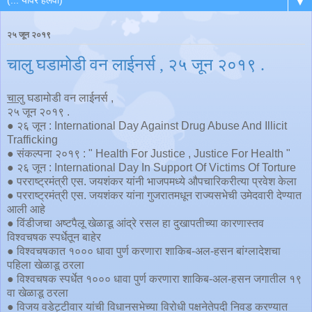
▼
२५ जून २०१९
चालु घडामोडी वन लाईनर्स , २५ जून २०१९ .
चालु
घडामोडी वन लाईनर्स ,
२५ जून २०१९ .
● २६ जून : International Day Against Drug Abuse And Illicit
Trafficking
● संकल्पना २०१९ : " Health For Justice , Justice For Health "
● २६ जून : International Day In Support Of Victims Of Torture
● परराष्ट्रमंत्री एस. जयशंकर यांनी भाजपमध्ये औपचारिकरीत्या प्रवेश केला
● परराष्ट्रमंत्री एस. जयशंकर यांना गुजरातमधून राज्यसभेची उमेदवारी देण्यात
आली आहे
● विंडीजचा अष्टपैलू खेळाडू आंद्रे रसल हा दुखापतीच्या कारणास्तव
विश्वचषक स्पर्धेतून बाहेर
● विश्वचषकात १००० धावा पुर्ण करणारा शाकिब-अल-हसन बांग्लादेशचा
पहिला खेळाडू ठरला
● विश्वचषक स्पर्धेत १००० धावा पुर्ण करणारा शाकिब-अल-हसन जगातील १९
वा खेळाडू ठरला
● विजय वडेट्टीवार यांची विधानसभेच्या विरोधी पक्षनेतेपदी निवड करण्यात