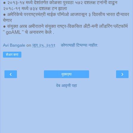
● २०१३-१४ मध्ये देशांतर्गत कोळसा पुरवठा ५७२ दशलक्ष टनांनी वाढून
२०१८-१९ मध्ये ७३४ दशलक्ष टन झाला
● अमेरिकेचे परराष्ट्रमंत्री माईक पॉम्पेओ आजपासून ३ दिवसीय भारत दौऱ्यावर
येणार
● संयुक्त अरब अमीरातने संयुक्त राष्ट्र-विकसित अँटी-मनी लॉंडरिंग प्लॅटफॉर्म
" goAML " चे अनावरण केले .
Avi Bangale
on
जून २५, २०१९
कोणत्याही टिप्पण्‍या नाहीत:
शेअर करा
‹
›
मुख्यपृष्ठ
वेब आवृत्ती पहा