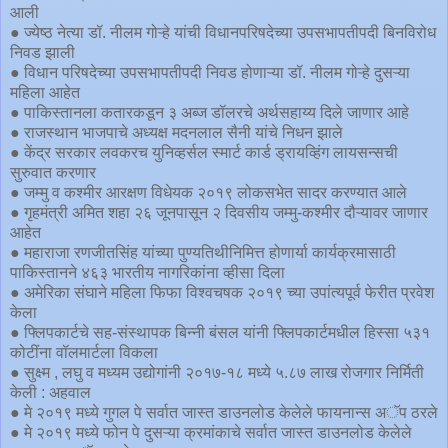
आली
● ज्येष्ठ नेत्या डॉ. नीलम गोऱ्हे यांची विधानपरिषदेच्या उपसभापतीपदी बिनविरोध
निवड झाली
● विधान परिषदेच्या उपसभापतीपदी निवड होणाऱ्या डॉ. नीलम गोऱ्हे दुसऱ्या
महिला आहेत
● पाकिस्तानला कतारकडून ३ अब्ज डॉलरचे अर्थसहाय्य दिले जाणार आहे
● राजस्थान भाजपाचे अध्यक्ष मदनलाल सैनी यांचे निधन झाले
● केंद्र सरकार लवकरच युनिव्हर्सल स्मार्ट कार्ड ड्रायव्हिंग लायसन्सची
सुरुवात करणार
● जम्मु व कश्मीर आरक्षण विधेयक २०१९ लोकसभेत सादर करण्यात आले
● गृहमंत्री अमित शहा २६ जूनपासून २ दिवसीय जम्मु-कश्मीर दौऱ्यावर जाणार
आहेत
● महाराजा रणजीतसिंह यांच्या पुण्यतिथीनिमित्त होणार्या कार्यक्रमासाठी
पाकिस्तानने ४६३ भारतीय नागरिकांना व्हीसा दिला
● अमेरिका संघाने महिला फिफा विश्वचषक २०१९ च्या उपांत्यपूर्व फेरीत प्रवेश
केला
● फ्लिपकार्टचे सह-संस्थापक बिन्नी बंसल यांनी फ्लिपकार्टमधील हिस्सा ५३१
कोटींना वॉलमार्टला विकला
● सुक्ष्म , लघु व मध्यम उद्योगांनी २०१७-१८ मध्ये ५.८७ लाख रोजगार निर्मिती
केली : अहवाल
● मे २०१९ मध्ये गुगल पे सर्वात जास्त डाउनलोड केलेले फायनान्स अॅप ठरले
● मे २०१९ मध्ये फोन पे दुसऱ्या क्रमांकाचे सर्वात जास्त डाउनलोड केलेले