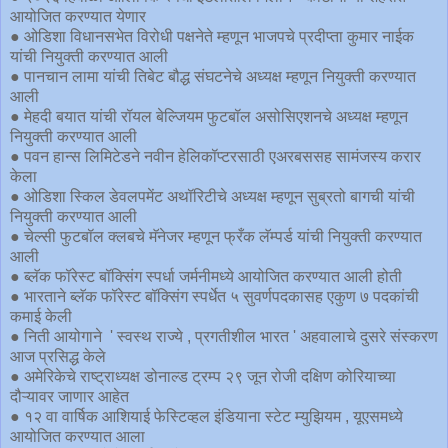
आयोजित करण्यात येणार
● ओडिशा विधानसभेत विरोधी पक्षनेते म्हणून भाजपचे प्रदीप्ता कुमार नाईक
यांची नियुक्ती करण्यात आली
● पानचान लामा यांची तिबेट बौद्ध संघटनेचे अध्यक्ष म्हणून नियुक्ती करण्यात
आली
● मेहदी बयात यांची रॉयल बेल्जियम फुटबॉल असोसिएशनचे अध्यक्ष म्हणून
नियुक्ती करण्यात आली
● पवन हान्स लिमिटेडने नवीन हेलिकॉप्टरसाठी एअरबससह सामंजस्य करार
केला
● ओडिशा स्किल डेवलपमेंट अथॉरिटीचे अध्यक्ष म्हणून सुब्रतो बागची यांची
नियुक्ती करण्यात आली
● चेल्सी फुटबॉल क्लबचे मॅनेजर म्हणून फ्रँक लॅम्पर्ड यांची नियुक्ती करण्यात
आली
● ब्लॅक फॉरेस्ट बॉक्सिंग स्पर्धा जर्मनीमध्ये आयोजित करण्यात आली होती
● भारताने ब्लॅक फॉरेस्ट बॉक्सिंग स्पर्धेत ५ सुवर्णपदकासह एकुण ७ पदकांची
कमाई केली
● निती आयोगाने ' स्वस्थ राज्ये , प्रगतीशील भारत ' अहवालाचे दुसरे संस्करण
आज प्रसिद्ध केले
● अमेरिकेचे राष्ट्राध्यक्ष डोनाल्ड ट्रम्प २९ जून रोजी दक्षिण कोरियाच्या
दौऱ्यावर जाणार आहेत
● १२ वा वार्षिक आशियाई फेस्टिव्हल इंडियाना स्टेट म्युझियम , यूएसमध्ये
आयोजित करण्यात आला