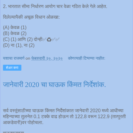
2. भारतात सीमा निर्धारण आयोग चार वेळा गठित केले गेले आहेत.
दिलेल्यापैकी अचूक विधान ओळखा:
(A) केवळ (1)
(B) केवळ (2)
(C) (1) आणि (2) दोन्ही✅♻️✅✅
(D) ना (1), ना (2)
यशाचा राजमार्ग
on
फेब्रुवारी २०, २०२०
कोणत्याही टिप्पण्‍या नाहीत:
शेअर करा
जानेवारी 2020 चा घाऊक किंमत निर्देशांक.
सर्व वस्तूंसाठीच्या घाऊक किंमत निर्देशांकात जानेवारी 2020 मध्ये आधीच्या
महिन्याच्या तुलनेत 0.1 टक्के वाढ होऊन तो 122.8 वरून 122.9 (तात्पुरती
आकडेवारी)वर पोहोचला.