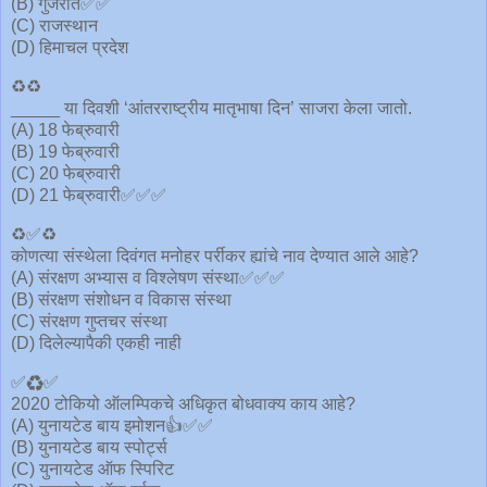
(B) गुजरात✅✅
(C) राजस्थान
(D) हिमाचल प्रदेश
♻️♻️
_____ या दिवशी ‘आंतरराष्ट्रीय मातृभाषा दिन’ साजरा केला जातो.
(A) 18 फेब्रुवारी
(B) 19 फेब्रुवारी
(C) 20 फेब्रुवारी
(D) 21 फेब्रुवारी✅✅✅
♻️✅♻️
कोणत्या संस्थेला दिवंगत मनोहर पर्रीकर ह्यांचे नाव देण्यात आले आहे?
(A) संरक्षण अभ्यास व विश्लेषण संस्था✅✅✅
(B) संरक्षण संशोधन व विकास संस्था
(C) संरक्षण गुप्तचर संस्था
(D) दिलेल्यापैकी एकही नाही
✅♻️✅
2020 टोकियो ऑलम्पिकचे अधिकृत बोधवाक्य काय आहे?
(A) युनायटेड बाय इमोशन👍✅✅
(B) युनायटेड बाय स्पोर्ट्स
(C) युनायटेड ऑफ स्पिरिट