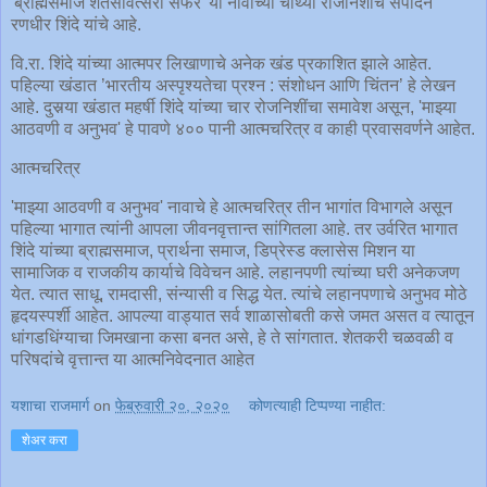
'ब्राह्मसमाज शतसांवत्सरी सफर' या नावाच्या चौथ्या रोजनिशीचे संपादन
रणधीर शिंदे यांचे आहे.
वि.रा. शिंदे यांच्या आत्मपर लिखाणाचे अनेक खंड प्रकाशित झाले आहेत.
पहिल्या खंडात ’भारतीय अस्पृश्यतेचा प्रश्न : संशोधन आणि चिंतन’ हे लेखन
आहे. दुसर्‍या खंडात महर्षी श‌िंदे यांच्या चार रोजनिशींचा समावेश असून, 'माझ्या
आठवणी व अनुभव' हे पावणे ४०० पानी आत्मचरित्र व काही प्रवासवर्णने आहेत.
आत्मचरित्र
'माझ्या आठवणी व अनुभव' नावाचे हे आत्मचरित्र तीन भागांत विभागले असून
पहिल्या भागात त्यांनी आपला जीवनवृत्तान्त सांगितला आहे. तर उर्वरित भागात
शिंदे यांच्या ब्राह्मसमाज, प्रार्थना समाज, डिप्रेस्ड क्लासेस मिशन या
सामाजिक व राजकीय कार्याचे विवेचन आहे. लहानपणी त्यांच्या घरी अनेकजण
येत. त्यात साधू, रामदासी, संन्यासी व सिद्ध येत. त्यांचे लहानपणाचे अनुभव मोठे
हृदयस्पर्शी आहेत. आपल्या वाड्यात सर्व शाळासोबती कसे जमत असत व त्यातून
धांगडधिंग्याचा जिमखाना कसा बनत असे, हे ते सांगतात. शेतकरी चळवळी व
परिषदांचे वृत्तान्त या आत्मनिवेदनात आहेत
यशाचा राजमार्ग
on
फेब्रुवारी २०, २०२०
कोणत्याही टिप्पण्‍या नाहीत:
शेअर करा