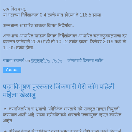
उत्पादित वस्तू
या गटाच्या निर्देशांकात 0.4 टक्के वाढ होऊन ते 118.5 झाला.
अन्नधान्य आधारित घाऊक किंमत निर्देशांक..
अन्नधान्य आधारित घाऊक किंमत निर्देशांकावर आधारित चलनफुगवट्याचा दर
घसरून जानेवारी 2020 मध्ये तो 10.12 टक्के झाला. डिसेंबर 2019 मध्ये तो
11.05 टक्के होता.
यशाचा राजमार्ग
on
फेब्रुवारी २०, २०२०
कोणत्याही टिप्पण्‍या नाहीत:
शेअर करा
पद्मविभूषण पुरस्कार जिंकणारी मेरी कॉम पहिली
महिला खेळाडू
🔹 तरनजितसिंग संधू यांची अमेरिकेत भारताचे नवे राजदूत म्हणून नियुक्ती
करण्यात आली आहे. सध्या श्रीलंकेमध्ये भारताचे उच्चायुक्त म्हणून कार्यरत
आहेत.
🔸 पश्चिम बंगाल सीएएविरूद्ध ठराव संमत करणारे चौथे राज्य ठरले.हिवाळी