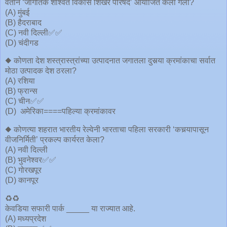
वतीने ‘जागतिक शाश्वत विकास शिखर परिषद’ आयोजित केली गेली?
(A) मुंबई
(B) हैदराबाद
(C) नवी दिल्ली✅✅
(D) चंदीगड
◆ कोणता देश शस्त्रास्त्रांच्या उत्पादनात जगातला दुसर्‍या क्रमांकाचा सर्वात
मोठा उत्पादक देश ठरला?
(A) रशिया
(B) फ्रान्स
(C) चीन✅✅
(D) अमेरिका====पहिल्या क्रमांकावर
◆ कोणत्या शहरात भारतीय रेल्वेनी भारताचा पहिला सरकारी ‘कचर्‍यापासून
वीजनिर्मिती’ प्रकल्प कार्यरत केला?
(A) नवी दिल्ली
(B) भुवनेश्वर✅✅
(C) गोरखपूर
(D) कानपूर
♻️♻️
केवडिया सफारी पार्क _____ या राज्यात आहे.
(A) मध्यप्रदेश