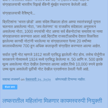
संग्रहालयाची भारतीय रिझर्व्ह बँकेनी मुंबईत स्थापना केलेली आहे.
संग्रहालयाची वैशिष्ट्ये...
ब्रिटिशांना ‘भारत छोडो’ असा संदेश मिळाला होता अश्या स्वातंत्र्यपूर्व युगात
चलनात असलेल्या नोटा, ‘जय तेलंगणा’ या राजकीय संदेशाला अनुसरून
असलेल्या नोटा, 1000 रुपयांची नोट अश्या सर्व बँकनोटांचा समावेश या नव्या
संग्रहालयात करण्यात आला आहे.ब्रिटीश राजवटीआधीच देशात विकसित
झालेल्या कागदी नोटांनी भरलेल्या या संग्रहालयात गेल्या 20 वर्षांच्या
कालावधीतल्या 700 हून अधिक कलाकृती संग्रहित करण्यात आल्या आहेत.
सर्वात जुनी नोट म्हणजे 1812 साली प्रसिद्ध झालेली नोट होय. तसेच पोर्तुगीज
सरकारने गोव्यामध्ये 1924 मध्ये प्रसिद्ध केलेल्या रु. 50 आणि रु. 500 इतके
मूल्य असलेल्या नोटा देखील ठेवण्यात आल्या आहेत.तिथे 10,000 रुपये इतके
उच्च मूल्य असलेली पूर्वीची नोट देखील प्रदर्शनात ठेवली गेली आहे.
यशाचा राजमार्ग
on
फेब्रुवारी २०, २०२०
कोणत्याही टिप्पण्‍या नाहीत:
शेअर करा
लष्करातील महिलांना मिळणार कायमस्वरुपी नियुक्ती