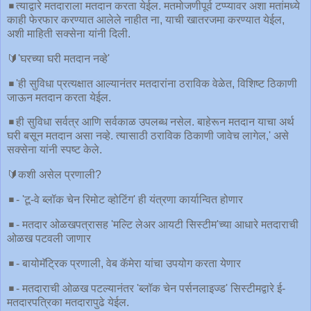
◾️त्याद्वारे मतदाराला मतदान करता येईल. मतमोजणीपूर्व टप्प्यावर अशा मतांमध्ये
काही फेरफार करण्यात आलेले नाहीत ना, याची खातरजमा करण्यात येईल,
अशी माहिती सक्सेना यांनी दिली.
🔰'घरच्या घरी मतदान नव्हे'
◾️'ही सुविधा प्रत्यक्षात आल्यानंतर मतदारांना ठराविक वेळेत, विशिष्ट ठिकाणी
जाऊन मतदान करता येईल.
◾️ही सुविधा सर्वत्र आणि सर्वकाळ उपलब्ध नसेल. बाहेरून मतदान याचा अर्थ
घरी बसून मतदान असा नव्हे. त्यासाठी ठराविक ठिकाणी जावेच लागेल,' असे
सक्सेना यांनी स्पष्ट केले.
🔰कशी असेल प्रणाली?
◾️- 'टू-वे ब्लॉक चेन रिमोट व्होटिंग' ही यंत्रणा कार्यान्वित होणार
◾️- मतदार ओळखपत्रासह 'मल्टि लेअर आयटी सिस्टीम'च्या आधारे मतदाराची
ओळख पटवली जाणार
◾️- बायोमॅट्रिक प्रणाली, वेब कॅमेरा यांचा उपयोग करता येणार
◾️- मतदाराची ओळख पटल्यानंतर 'ब्लॉक चेन पर्सनलाइज्ड' सिस्टीमद्वारे ई-
मतदारपत्रिका मतदारापुढे येईल.