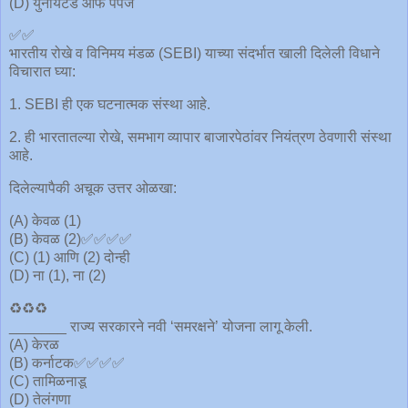
(D) युनायटेड ऑफ पर्पज
✅✅
भारतीय रोखे व विनिमय मंडळ (SEBI) याच्या संदर्भात खाली दिलेली विधाने
विचारात घ्या:
1. SEBI ही एक घटनात्मक संस्था आहे.
2. ही भारतातल्या रोखे, समभाग व्यापार बाजारपेठांवर नियंत्रण ठेवणारी संस्था
आहे.
दिलेल्यापैकी अचूक उत्तर ओळखा:
(A) केवळ (1)
(B) केवळ (2)✅✅✅✅
(C) (1) आणि (2) दोन्ही
(D) ना (1), ना (2)
♻️♻️♻️
_______ राज्य सरकारने नवी ‘समरक्षने’ योजना लागू केली.
(A) केरळ
(B) कर्नाटक✅✅✅✅
(C) तामिळनाडू
(D) तेलंगणा