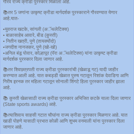
गौरव राज्य क्रीडा पुरस्कार मिळाला आहे.
📚तर 5 जणांना उत्कृष्ट क्रीडा मार्गदर्शक पुरस्काराने गौरवण्यात येणार
आहे.यात-
•युवराज खटके, सांगली (अॅथलेटिक्स)
• बाळासाहेब आवारे, बीड (कुस्ती)
• नितीन खत्री, पुणे (तायक्योंदो)
•जगदीश नानजकर, पुणे (खो-खो)
•अनिल बंडू पोवार, कोल्हापूर (पॅरा अॅथलेटिक्स) यांना उत्कृष्ट क्रीडा
मार्गदर्शक पुरस्कार दिला जाणार आहे.
📚तर शिवछत्रपती राज्य क्रीडा पुरस्कारांची (खेळाडू गट) यादी जाहीर
करण्यात आली आहे. यात कबड्डी खेळात पुरुष गटातून रिशांक देवाडिगा आणि
गिरीष इरनक तर महिला गटातून सोनाली शिंगटे हिला पुरस्कार जाहीर झाला
आहे.
📚 कुस्ती खेळासाठी राज्य क्रीडा पुरस्कार अभिजित कटके याला दिला जाणार
(State sports awards) आहे.
📚त्याशिवाय साहसी गटात चौघांना राज्य क्रीडा पुरस्कार मिळणार आहे. यात
खाडी पोहणे यासाठी प्रभात कोळी आणि शुभम वनमाली यांना पुरस्कार दिला
जाणार आहे.