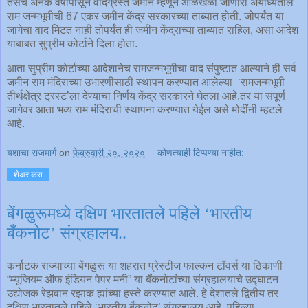
तसेच अनेक वर्षांपासून वादग्रस्त जमीन म्हणून ओळखळी जाणारी अयोध्येतील
राम जन्मभूमीची 67 एकर जमीन केंद्र सरकारच्या ताब्यात होती. जोपर्यंत या
जागेचा वाद मिटत नाही तोपर्यंत ही जमीन केंद्राच्या ताब्यात राहिल, असा आदेश
याबाबत सुप्रीम कोर्टाने दिला होता.
आता सुप्रीम कोर्टाच्या आदेशानेच रामजन्मभूमीचा वाद संपुष्टात आल्याने ही सर्व
जमीन राम मंदिराच्या उभारणीसाठी स्थापन करण्यात आलेल्या ‘रामजन्मभूमी
तीर्थक्षेत्र ट्रस्ट’ला देण्याचा निर्णय केंद्र सरकारने घेतला आहे.तर या संपूर्ण
जागेवर आता भव्य राम मंदिराची स्थापना करण्यात येईल असे मोदींनी म्हटले
आहे.
यशाचा राजमार्ग
on
फेब्रुवारी २०, २०२०
कोणत्याही टिप्पण्‍या नाहीत:
शेअर करा
बेंगळुरूमध्ये दक्षिण भारतातले पहिले ‘भारतीय
बँकनोट’ संग्रहालय..
कर्नाटक राज्याच्या बेंगळुरू या शहरात प्रेस्टीज फाल्कन टॉवर्स या ठिकाणी
“म्यूजियम ऑफ इंडियन पेपर मनी” या बँकनोटांच्या संग्रहालयाचे उद्घाटन
उद्योजक रेझवान रझाक ह्यांच्या हस्ते करण्यात आले. हे देशातले द्वितीय तर
दक्षिण भारतातले पहिले ‘भारतीय बँकनोट’ संग्रहालय आहे. पहिल्या