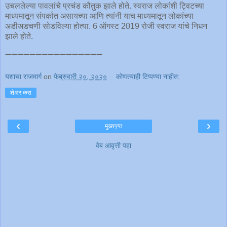
उचललेल्या पावलांचे प्रचंड कौतुक झाले होते. स्वराज लोकांशी ट्विटच्या
माध्यमातून संपर्कात असायच्या आणि त्यांनी याच माध्यमातून लोकांच्या
अडीअडचणी सोडविल्या होत्या. 6 ऑगस्ट 2019 रोजी स्वराज यांचे निधन
झाले होते.
➖➖➖➖➖➖➖➖➖➖➖➖➖➖➖➖
यशाचा राजमार्ग
on
फेब्रुवारी २०, २०२०
कोणत्याही टिप्पण्‍या नाहीत:
शेअर करा
‹
›
मुख्यपृष्ठ
वेब आवृत्ती पहा