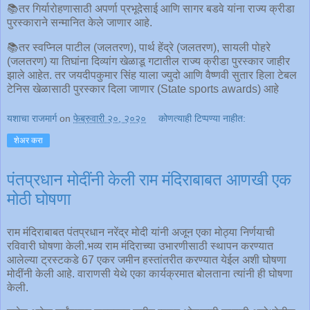
📚तर गिर्यारोहणासाठी अपर्णा प्रभूदेसाई आणि सागर बडवे यांना राज्य क्रीडा
पुरस्काराने सन्मानित केले जाणार आहे.
📚तर स्वप्निल पाटील (जलतरण), पार्थ हेंद्रे (जलतरण), सायली पोहरे
(जलतरण) या तिघांना दिव्यांग खेळाडू गटातील राज्य क्रीडा पुरस्कार जाहीर
झाले आहेत. तर जयदीपकुमार सिंह याला ज्युदो आणि वैष्णवी सुतार हिला टेबल
टेनिस खेळासाठी पुरस्कार दिला जाणार (State sports awards) आहे
यशाचा राजमार्ग
on
फेब्रुवारी २०, २०२०
कोणत्याही टिप्पण्‍या नाहीत:
शेअर करा
पंतप्रधान मोदींनी केली राम मंदिराबाबत आणखी एक
मोठी घोषणा
राम मंदिराबाबत पंतप्रधान नरेंद्र मोदी यांनी अजून एका मोठ्या निर्णयाची
रविवारी घोषणा केली.भव्य राम मंदिराच्या उभारणीसाठी स्थापन करण्यात
आलेल्या ट्रस्टकडे 67 एकर जमीन हस्तांतरीत करण्यात येईल अशी घोषणा
मोदींनी केली आहे. वाराणसी येथे एका कार्यक्रमात बोलताना त्यांनी ही घोषणा
केली.