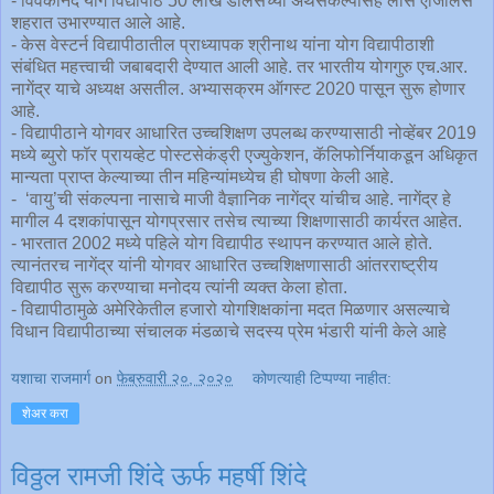
- विवेकानंद योग विद्यापीठ 50 लाख डॉलर्सच्या अर्थसंकल्पासह लॉस एंजिलिस
शहरात उभारण्यात आले आहे.
- केस वेस्टर्न विद्यापीठातील प्राध्यापक श्रीनाथ यांना योग विद्यापीठाशी
संबंधित महत्त्वाची जबाबदारी देण्यात आली आहे. तर भारतीय योगगुरु एच.आर.
नागेंद्र याचे अध्यक्ष असतील. अभ्यासक्रम ऑगस्ट 2020 पासून सुरू होणार
आहे.
- विद्यापीठाने योगवर आधारित उच्चशिक्षण उपलब्ध करण्यासाठी नोव्हेंबर 2019
मध्ये ब्युरो फॉर प्रायव्हेट पोस्टसेकंड्री एज्युकेशन, कॅलिफोर्नियाकडून अधिकृत
मान्यता प्राप्त केल्याच्या तीन महिन्यांमध्येच ही घोषणा केली आहे.
- ‘वायु’ची संकल्पना नासाचे माजी वैज्ञानिक नागेंद्र यांचीच आहे. नागेंद्र हे
मागील 4 दशकांपासून योगप्रसार तसेच त्याच्या शिक्षणासाठी कार्यरत आहेत.
- भारतात 2002 मध्ये पहिले योग विद्यापीठ स्थापन करण्यात आले होते.
त्यानंतरच नागेंद्र यांनी योगवर आधारित उच्चशिक्षणासाठी आंतरराष्ट्रीय
विद्यापीठ सुरू करण्याचा मनोदय त्यांनी व्यक्त केला होता.
- विद्यापीठामुळे अमेरिकेतील हजारो योगशिक्षकांना मदत मिळणार असल्याचे
विधान विद्यापीठाच्या संचालक मंडळाचे सदस्य प्रेम भंडारी यांनी केले आहे
यशाचा राजमार्ग
on
फेब्रुवारी २०, २०२०
कोणत्याही टिप्पण्‍या नाहीत:
शेअर करा
विठ्ठल रामजी शिंदे ऊर्फ महर्षी शिंदे