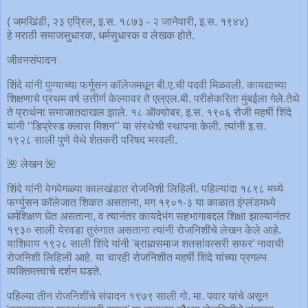
( जमखिंडी, २३ एप्रिल, इ.स. १८७३ - २ जानेवारी, इ.स. १९४४)
हे मराठी समाजसुधारक, धर्मसुधारक व लेखक होते.
जीवनसंपादन
शिंदे यांनी पुण्याच्या फर्गुसन कॉलेजमधून बी.ए.ची पदवी मिळवली. कायद्याच्या
शिक्षणाचे प्रथम वर्ष उत्तीर्ण केल्यावर ते एल्एल.बी. परीक्षेकरिता मुंबईला गेले.तेथे
ते प्रार्थना समाजातदाखल झाले. १८ ऒक्य़ोबर, इ.स. १९०६ रोजी महर्षी शिंदे
यांनी ‘'डिप्रेस्ड क्लास मिशन’' या संस्थेची स्थापना केली. त्यांनी इ.स.
१९२८ साली पुणे येथे शेतकरी परिषद भरवली.
🌺 लेखन 🌺
शिंदे यांनी वेगवेगळ्या कालखंडात रोजनिशी लिहिली. पहिल्यांदा १८९८ मध्ये
फर्ग्युसन कॉलेजात शिकत असताना, मग १९०१-३ या काळात इंग्लंडमध्ये
धर्मशिक्षण घेत असताना, व त्यानंतर कायदेभंग सहभागाबद्दल शिक्षा झाल्यानंतर
१९३० साली येरवडा तुरुंगात असताना त्यांनी रोजनिशींचे लेखन केले आहे.
याशिवाय १९२८ साली शिंदे यांनी 'ब्राह्मसमाज शतसांवत्सरी सफर' नावाची
रोजनिशी लिहिली आहे. या चारही रोजनिशीत महर्षी शिंदे यांच्या प्रगल्भ
व्यक्तिमत्त्वाचे दर्शन घडते.
पहिल्या तीन रोजनिशींचे संपादन १९७९ साली गो. मा. पवार यांचे असून