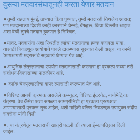
दुसऱ्या मतदारसंघातूनही करता येणार मतदान
◾️तुम्ही राहताय मुंबई, ठाण्यात किंवा पुण्यात, तुम्ही मतदारही तिथलेच आहात;
पण मतदानाच्या दिवशी काही कारणाने चेन्नई, बेंगळुरू, किंवा दिल्लीत आहात.
अशा वेळी तुमचे मतदान हुकणार हे निश्चित.
◾️मात्र, मतदारांना अशा स्थितीत त्यांचा मतदानाचा हक्क बजावता यावा,
यासाठी निवडणूक आयोगाने पावले टाकण्यास सुरुवात केली असून, या कामी
'आयआयटी मद्रास'चे सहकार्य घेण्यात येत आहे.
◾️आधुनिक तंत्रज्ञानाचा उपयोग मतदानासाठी करणारा हा प्रकल्प सध्या तरी
संशोधन-विकासाच्या पातळीवर आहे.
◾️ ब्लॉक चेनप्रणालीचा वापर त्यासाठी करण्यात येत आहे.
◾️विशिष्ट आयपी क्रमांक असलेले कम्प्युटर, विशिष्ट इंटरनेट, बायोमेट्रिक
यंत्रणा, वेब कॅमेरा अशा सगळ्या सामग्रीनिशी हा प्रकल्प प्रत्यक्षात
आणण्यासाठी प्रयत्न सुरू आहेत, अशी माहिती वरिष्ठ निवडणूक उपायुक्त संदीप
सक्सेना यांनी दिली
◾️. या यंत्रणेतून मतदाराची खात्री पटली की त्याला ई-मतपत्रिका दिली
जाईल.