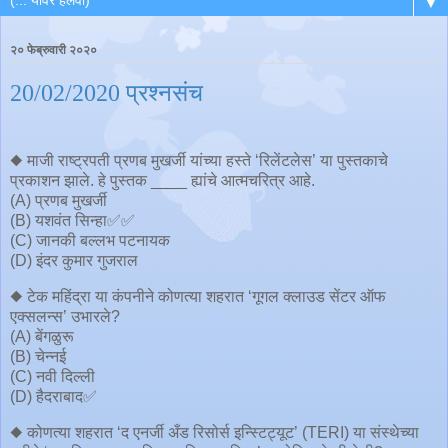
▼
२० फेब्रुवारी २०२०
20/02/2020 प्रश्नसंच
◆ माजी राष्ट्रपती प्रणब मुखर्जी यांच्या हस्ते ‘रिलेंटलेस’ या पुस्तकाचे
प्रकाशन झाले. हे पुस्तक ____ ह्यांचे आत्मचरित्र आहे.
(A) प्रणब मुखर्जी
(B) यशवंत सिन्हा✅✅
(C) जानकी बल्लभ पटनायक
(D) इंदर कुमार गुजराल
◆ टेक महिंद्रा या कंपनीने कोणत्या शहरात ‘गूगल क्लाउड सेंटर ऑफ
एक्सलन्स’ उभारले?
(A) बेंगळुरू
(B) चेन्नई
(C) नवी दिल्ली
(D) हैदराबाद✅
◆ कोणत्या शहरात ‘द एनर्जी अँड रिसोर्स इन्स्टिट्यूट’ (TERI) या संस्थेच्या