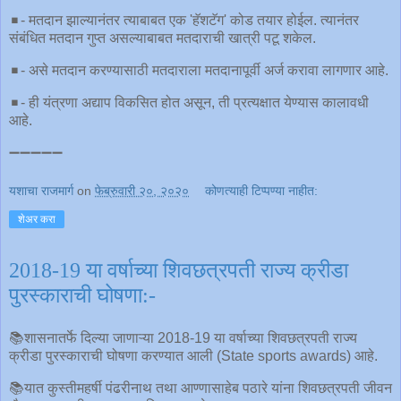
◾️- मतदान झाल्यानंतर त्याबाबत एक 'हॅशटॅग' कोड तयार होईल. त्यानंतर
संबंधित मतदान गुप्त असल्याबाबत मतदाराची खात्री पटू शकेल.
◾️- असे मतदान करण्यासाठी मतदाराला मतदानापूर्वी अर्ज करावा लागणार आहे.
◾️- ही यंत्रणा अद्याप विकसित होत असून, ती प्रत्यक्षात येण्यास कालावधी
आहे.
➖➖➖➖➖
यशाचा राजमार्ग
on
फेब्रुवारी २०, २०२०
कोणत्याही टिप्पण्‍या नाहीत:
शेअर करा
2018-19 या वर्षाच्या शिवछत्रपती राज्य क्रीडा
पुरस्काराची घोषणा:-
📚शासनातर्फे दिल्या जाणाऱ्या 2018-19 या वर्षाच्या शिवछत्रपती राज्य
क्रीडा पुरस्काराची घोषणा करण्यात आली (State sports awards) आहे.
📚यात कुस्तीमहर्षी पंढरीनाथ तथा आण्णासाहेब पठारे यांना शिवछत्रपती जीवन