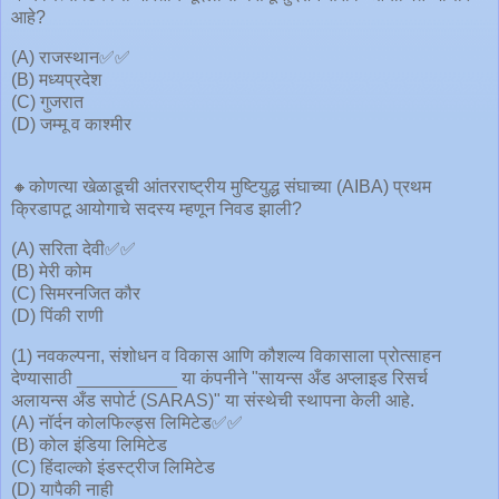
आहे?
(A) राजस्थान✅✅
(B) मध्यप्रदेश
(C) गुजरात
(D) जम्मू व काश्मीर
🔸कोणत्या खेळाडूची आंतरराष्ट्रीय मुष्टियुद्ध संघाच्या (AIBA) प्रथम
क्रिडापटू आयोगाचे सदस्य म्हणून निवड झाली?
(A) सरिता देवी✅✅
(B) मेरी कोम
(C) सिमरनजित कौर
(D) पिंकी राणी
(1) नवकल्पना, संशोधन व विकास आणि कौशल्य विकासाला प्रोत्साहन
देण्यासाठी __________ या कंपनीने "सायन्स अँड अप्लाइड रिसर्च
अलायन्स अँड सपोर्ट (SARAS)" या संस्थेची स्थापना केली आहे.
(A) नॉर्दन कोलफिल्ड्स लिमिटेड✅✅
(B) कोल इंडिया लिमिटेड
(C) हिंदाल्को इंडस्ट्रीज लिमिटेड
(D) यापैकी नाही