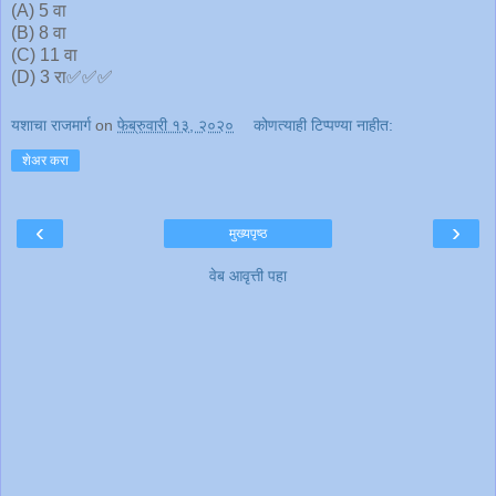
(A) 5 वा
(B) 8 वा
(C) 11 वा
(D) 3 रा✅✅✅
यशाचा राजमार्ग
on
फेब्रुवारी १३, २०२०
कोणत्याही टिप्पण्‍या नाहीत:
शेअर करा
‹
›
मुख्यपृष्ठ
वेब आवृत्ती पहा