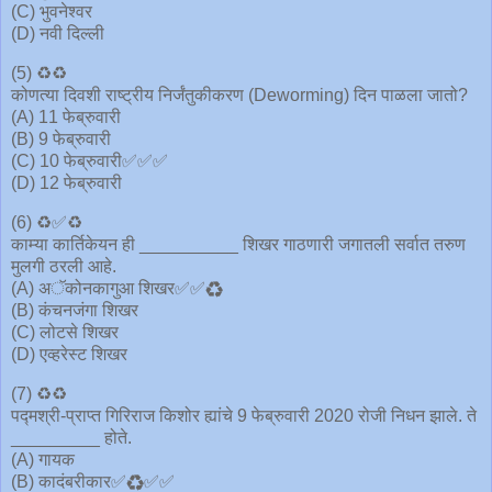
(C) भुवनेश्वर
(D) नवी दिल्ली
(5) ♻️♻️
कोणत्या दिवशी राष्ट्रीय निर्जंतुकीकरण (Deworming) दिन पाळला जातो?
(A) 11 फेब्रुवारी
(B) 9 फेब्रुवारी
(C) 10 फेब्रुवारी✅✅✅
(D) 12 फेब्रुवारी
(6) ♻️✅♻️
काम्या कार्तिकेयन ही __________ शिखर गाठणारी जगातली सर्वात तरुण
मुलगी ठरली आहे.
(A) अॅकोनकागुआ शिखर✅✅♻️
(B) कंचनजंगा शिखर
(C) लोटसे शिखर
(D) एव्हरेस्ट शिखर
(7) ♻️♻️
पद्मश्री-प्राप्त गिरिराज किशोर ह्यांचे 9 फेब्रुवारी 2020 रोजी निधन झाले. ते
_________ होते.
(A) गायक
(B) कादंबरीकार✅♻️✅✅