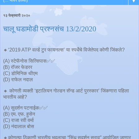
▼
१३ फेब्रुवारी २०२०
चालू घडामोडी प्रश्नसंच 13/2/2020
🔸‘2019 ATP वर्ल्ड टुर फायनल्स’ या स्पर्धेचे विजेतेपद कोणी जिंकले?
(A) स्टेफॅनोस सित्सिपास✅✅
(B) रॉजर फेडरर
(C) डोमिनिक थीएम
(D) राफेल नदाल
🔸 कोणती व्यक्ती ‘इटालियन गोल्डन सॅन्ड आर्ट पुरस्कार’ जिंकणारा पहिला
भारतीय आहे?
(A) सुदर्शन पटनाईक✅✅
(B) एम. एफ. हुसेन
(C) राजा रवी वर्मा
(D) नंदालाल बोस
🔸कोणत्या ठिकाणी भारतीय भूदलाचा “सिंधू सुदर्शन सराव” आयोजित जाणार