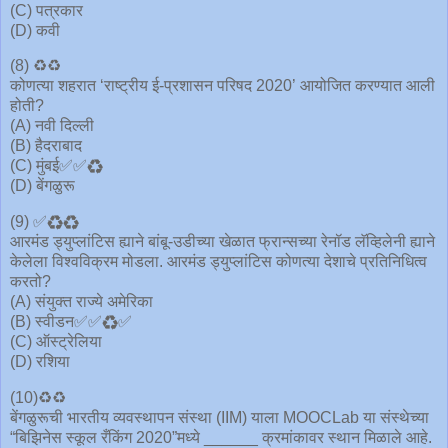
(C) पत्रकार
(D) कवी
(8) ♻️♻️
कोणत्या शहरात ‘राष्ट्रीय ई-प्रशासन परिषद 2020’ आयोजित करण्यात आली
होती?
(A) नवी दिल्ली
(B) हैदराबाद
(C) मुंबई✅✅♻️
(D) बेंगळुरू
(9) ✅♻️♻️
आरमंड ड्युप्लांटिस ह्याने बांबू-उडीच्या खेळात फ्रान्सच्या रेनॉड लॅव्हिलेनी ह्याने
केलेला विश्वविक्रम मोडला. आरमंड ड्युप्लांटिस कोणत्या देशाचे प्रतिनिधित्व
करतो?
(A) संयुक्त राज्ये अमेरिका
(B) स्वीडन✅✅♻️✅
(C) ऑस्ट्रेलिया
(D) रशिया
(10)♻️♻️
बेंगळुरूची भारतीय व्यवस्थापन संस्था (IIM) याला MOOCLab या संस्थेच्या
“बिझिनेस स्कूल रँकिंग 2020”मध्ये ______ क्रमांकावर स्थान मिळाले आहे.