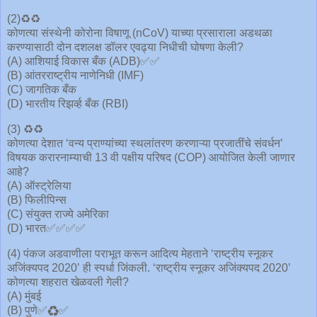
(2)♻️♻️
कोणत्या संस्थेनी कोरोना विषाणू (nCoV) याच्या प्रसाराला अडथळा
करण्यासाठी दोन दशलक्ष डॉलर एवढ्या निधीची घोषणा केली?
(A) आशियाई विकास बँक (ADB)✅✅
(B) आंतरराष्ट्रीय नाणेनिधी (IMF)
(C) जागतिक बँक
(D) भारतीय रिझर्व्ह बँक (RBI)
(3) ♻️♻️
कोणत्या देशात ‘वन्य प्राण्यांच्या स्थलांतरण करणाऱ्या प्रजातींचे संवर्धन’
विषयक करारनाम्याची 13 वी पक्षीय परिषद (COP) आयोजित केली जाणार
आहे?
(A) ऑस्ट्रेलिया
(B) फिलीपिन्स
(C) संयुक्त राज्ये अमेरिका
(D) भारत✅✅✅✅
(4) पंकज अडवाणीला पराभूत करून आदित्य मेहताने ‘राष्ट्रीय स्नूकर
अजिंक्यपद 2020’ ही स्पर्धा जिंकली. ‘राष्ट्रीय स्नूकर अजिंक्यपद 2020’
कोणत्या शहरात खेळवली गेली?
(A) मुंबई
(B) पुणे✅♻️✅