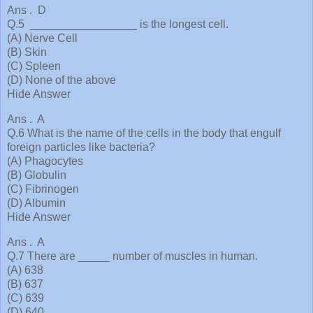
Ans . D
Q.5 _________________ is the longest cell.
(A) Nerve Cell
(B) Skin
(C) Spleen
(D) None of the above
Hide Answer
Ans . A
Q.6 What is the name of the cells in the body that engulf
foreign particles like bacteria?
(A) Phagocytes
(B) Globulin
(C) Fibrinogen
(D) Albumin
Hide Answer
Ans . A
Q.7 There are _____ number of muscles in human.
(A) 638
(B) 637
(C) 639
(D) 640