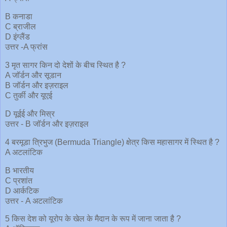
B कनाडा
C ब्राजील
D इंग्लैंड
उत्तर -A फ्रांस
3 मृत सागर किन दो देशों के बीच स्थित है ?
A जॉर्डन और सूडान
B जॉर्डन और इज़राइल
C तुर्की और यूएई
D यूईई और मिस्र
उत्तर - B जॉर्डन और इज़राइल
4 बरमूडा त्रिभुज (Bermuda Triangle) क्षेत्र किस महासागर में स्थित है ?
A अटलांटिक
B भारतीय
C प्रशांत
D आर्कटिक
उत्तर - A अटलांटिक
5 किस देश को यूरोप के खेल के मैदान के रूप में जाना जाता है ?