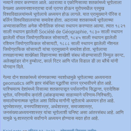
नव्याने तयार करण्यात आले. अठराव्या व एकोणिसाव्या शतकांमध्ये भूगोलाला
वेगळ्या अध्ययनशास्त्राचा दर्जा प्राप्त होऊन युरोपमधील प्रमुख
विश्वविद्यालयांमध्ये भूगोलाचे अध्ययन होऊ लागले. यात प्रामुख्याने पॅरिस व
बर्लिन विश्वविद्यालयांचा समावेश होता. अठराव्या शतकामध्ये भूगोलाच्या
अभ्यासाकरिता अनेक भौगोलिक संस्था स्थापन करण्यात आल्या. त्यात १८२१
साली स्थापन झालेली Société de Géographie, १८३० साली स्थापन
झालेली रॉयल जियोग्राफिकल सोसायटी, १८४५ साली स्थापन झालेली
रशियन जियोग्राफिकल सोसायटी, १८८८ साली स्थापन झालेली नॅशनल
जियोग्राफिक सोसायटी यांचा प्रामुख्याने समावेश होता. भूगोलाचा
तत्त्वज्ञानाच्या शाखेपेक्षा विज्ञानाच्या शाखेशी संबध जोडण्यासाठी रिम्युल कान्ट,
अलेक्झांडर वोन हुम्बोल्ट, कार्ल रिटर आणि पॉल विडाल डी ला ब्लैंचे यांनी
योगदान दिले.
गेल्या दोन शतकांमध्ये संगणकाच्या नवशोधामुळे भूगोलाच्या अध्ययनात
geomatics आणि इतर संबंधित पद्धतींचा वापर प्रभावीपणे होत आहे.
पाश्चिमात्य देशांमध्ये विसाव्या शतकापासून पर्यावरणीय सिद्धान्त, प्रादेशिक
भूगोल, परिणामीय क्रांती (आंकड्याच्या साहाय्याने परिणाम-निश्चिती),
समालोचनात्मक भूगोल अशा विविध मार्गांनी भूगोलाचे अध्ययन होत आहे.
भूगर्भशास्त्र, वनस्पतिशास्त्र, अर्थशास्त्र, समाजशास्त्र,
जनसंख्याअध्ययनशास्त्र यांचा भूगोलाशी घनिष्ट असा आंतरसंबध आहे. आणि
यामुळे भू-शास्त्राचे सर्वांगाने अध्ययन होण्यास मदत होत आहे.
Kajal pote
on
एप्रिल १३, २०२२
कोणत्याही टिप्पण्‍या नाहीत: