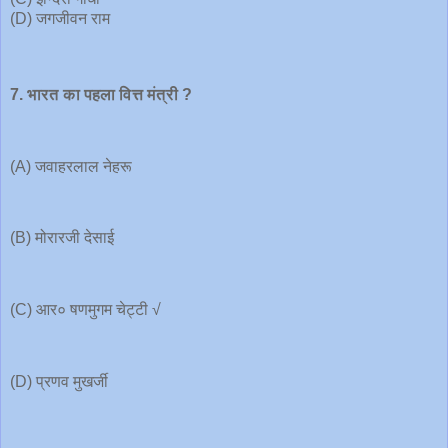
(D) जगजीवन राम
7.
भारत
का
पहला
वित्त
मंत्री
?
(A) जवाहरलाल नेहरू
(B) मोरारजी देसाई
(C) आर० षणमुगम चेट्टी √
(D) प्रणव मुखर्जी