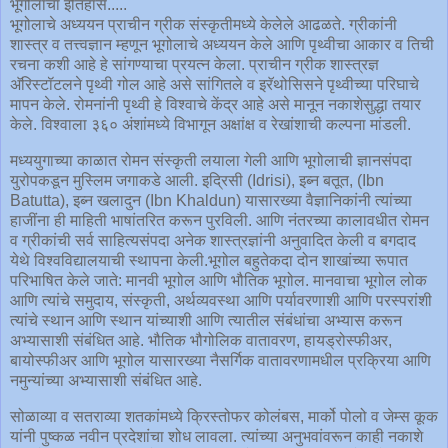
भूगोलाचा इतिहास.....
भूगोलाचे अध्ययन प्राचीन ग्रीक संस्कृतीमध्ये केलेले आढळते. ग्रीकांनी
शास्त्र व तत्त्वज्ञान म्हणून भूगोलाचे अध्ययन केले आणि पृथ्वीचा आकार व तिची
रचना कशी आहे हे सांगण्याचा प्रयत्न केला. प्राचीन ग्रीक शास्त्रज्ञ
अ‍ॅरिस्टॉटलने पृथ्वी गोल आहे असे सांगितले व इरॅथोसिसने पृथ्वीच्या परिघाचे
मापन केले. रोमनांनी पृथ्वी हे विश्वाचे केंद्र आहे असे मानून नकाशेसुद्धा तयार
केले. विश्वाला ३६० अंशांमध्ये विभागून अक्षांक्ष व रेखांशाची कल्पना मांडली.
मध्ययुगाच्या काळात रोमन संस्कृती लयाला गेली आणि भूगोलाची ज्ञानसंपदा
युरोपकडून मुस्लिम जगाकडे आली. इद्रिसी (Idrisi), इब्न बतूत, (Ibn
Batutta), इब्न खलादुन (Ibn Khaldun) यासारख्या वैज्ञानिकांनी त्यांच्या
हाजींना ही माहिती भाषांतरित करून पुरविली. आणि नंतरच्या कालावधीत रोमन
व ग्रीकांची सर्व साहित्यसंपदा अनेक शास्त्रज्ञांनी अनुवादित केली व बगदाद
येथे विश्वविद्यालयाची स्थापना केली.भूगोल बहुतेकदा दोन शाखांच्या रूपात
परिभाषित केले जाते: मानवी भूगोल आणि भौतिक भूगोल. मानवाचा भूगोल लोक
आणि त्यांचे समुदाय, संस्कृती, अर्थव्यवस्था आणि पर्यावरणाशी आणि परस्परांशी
त्यांचे स्थान आणि स्थान यांच्याशी आणि त्यातील संबंधांचा अभ्यास करून
अभ्यासाशी संबंधित आहे. भौतिक भौगोलिक वातावरण, हायड्रोस्फीअर,
बायोस्फीअर आणि भूगोल यासारख्या नैसर्गिक वातावरणामधील प्रक्रिया आणि
नमुन्यांच्या अभ्यासाशी संबंधित आहे.
सोळाव्या व सतराव्या शतकांमध्ये क्रिस्तोफर कोलंबस, मार्को पोलो व जेम्स कूक
यांनी पुष्कळ नवीन प्रदेशांचा शोध लावला. त्यांच्या अनुभवांवरून काही नकाशे