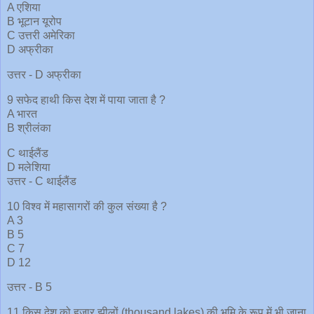
A एशिया
B भूटान यूरोप
C उत्तरी अमेरिका
D अफ्रीका
उत्तर - D अफ्रीका
9 सफेद हाथी किस देश में पाया जाता है ?
A भारत
B श्रीलंका
C थाईलैंड
D मलेशिया
उत्तर - C थाईलैंड
10 विश्व में महासागरों की कुल संख्या है ?
A 3
B 5
C 7
D 12
उत्तर - B 5
11 किस देश को हजार झीलों (thousand lakes) की भूमि के रूप में भी जाना