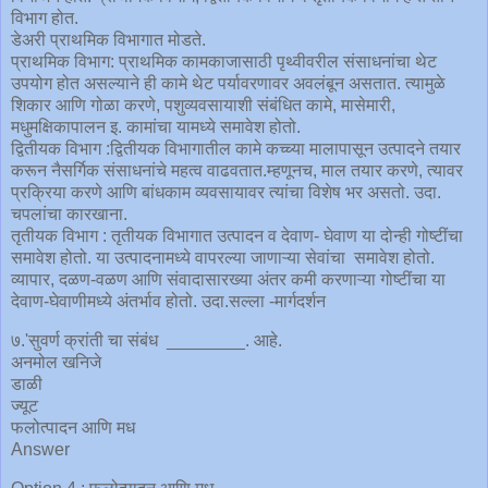
विभाग होत.
डेअरी प्राथमिक विभागात मोडते.
प्राथमिक विभाग: प्राथमिक कामकाजासाठी पृथ्वीवरील संसाधनांचा थेट
उपयोग होत असल्याने ही कामे थेट पर्यावरणावर अवलंबून असतात. त्यामुळे
शिकार आणि गोळा करणे, पशुव्यवसायाशी संबंधित कामे, मासेमारी,
मधुमक्षिकापालन इ. कामांचा यामध्ये समावेश होतो.
द्वितीयक विभाग :द्वितीयक विभागातील कामे कच्च्या मालापासून उत्पादने तयार
करून नैसर्गिक संसाधनांचे महत्व वाढवतात.म्हणूनच, माल तयार करणे, त्यावर
प्रक्रिया करणे आणि बांधकाम व्यवसायावर त्यांचा विशेष भर असतो. उदा.
चपलांचा कारखाना.
तृतीयक विभाग : तृतीयक विभागात उत्पादन व देवाण- घेवाण या दोन्ही गोष्टींचा
समावेश होतो. या उत्पादनामध्ये वापरल्या जाणाऱ्या सेवांचा समावेश होतो.
व्यापार, दळण-वळण आणि संवादासारख्या अंतर कमी करणाऱ्या गोष्टींचा या
देवाण-घेवाणीमध्ये अंतर्भाव होतो. उदा.सल्ला -मार्गदर्शन
७.'सुवर्ण क्रांती चा संबंध ________. आहे.
अनमोल खनिजे
डाळी
ज्यूट
फलोत्पादन आणि मध
Answer