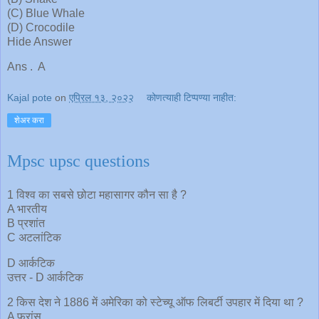
(C) Blue Whale
(D) Crocodile
Hide Answer
Ans . A
Kajal pote
on
एप्रिल १३, २०२२
कोणत्याही टिप्पण्‍या नाहीत:
शेअर करा
Mpsc upsc questions
1 विश्व का सबसे छोटा महासागर कौन सा है ?
A भारतीय
B प्रशांत
C अटलांटिक
D आर्कटिक
उत्तर - D आर्कटिक
2 किस देश ने 1886 में अमेरिका को स्टेच्यू ऑफ लिबर्टी उपहार में दिया था ?
A फ्रांस