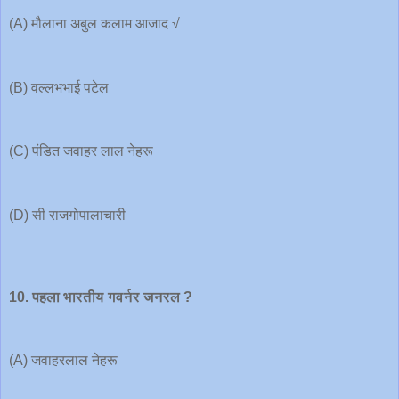
(A) मौलाना अबुल कलाम आजा‌द √
(B) वल्लभभाई पटेल
(C) पंडित जवाहर लाल नेहरू
(D) सी राजगोपालाचारी
10. पहला भारतीय गवर्नर जनरल ?
(A) जवाहरलाल नेहरू