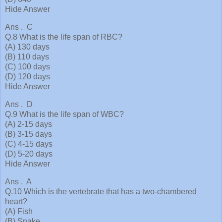
Hide Answer
Ans . C
Q.8 What is the life span of RBC?
(A) 130 days
(B) 110 days
(C) 100 days
(D) 120 days
Hide Answer
Ans . D
Q.9 What is the life span of WBC?
(A) 2-15 days
(B) 3-15 days
(C) 4-15 days
(D) 5-20 days
Hide Answer
Ans . A
Q.10 Which is the vertebrate that has a two-chambered
heart?
(A) Fish
(B) Snake