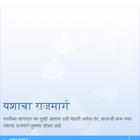
यशाचा राजमार्ग
स्पर्धेच्या सागरात जर तुम्ही आताच उडी घेतली असेल तर, काळजी करू नका
यशाचा राजमार्ग तुमच्या सोबत आहे