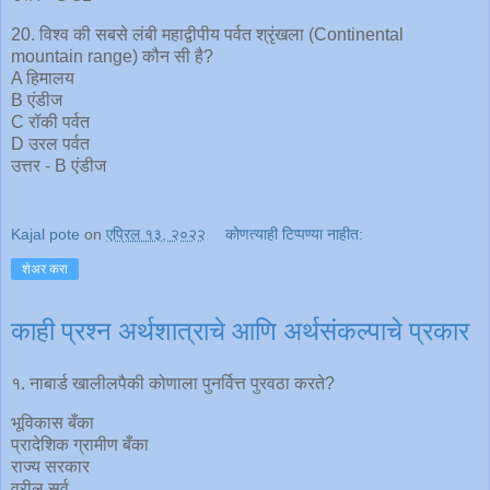
20. विश्व की सबसे लंबी महाद्वीपीय पर्वत श्रृंखला (Continental
mountain range) कौन सी है?
A हिमालय
B एंडीज
C रॉकी पर्वत
D उरल पर्वत
उत्तर - B एंडीज
Kajal pote
on
एप्रिल १३, २०२२
कोणत्याही टिप्पण्‍या नाहीत:
शेअर करा
काही प्रश्न अर्थशात्राचे आणि अर्थसंकल्पाचे प्रकार
१. नाबार्ड खालीलपैकी कोणाला पुनर्वित्त पुरवठा करते?
भूविकास बँका
प्रादेशिक ग्रामीण बँका
राज्य सरकार
वरील सर्व