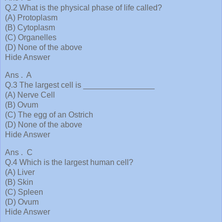
Q.2 What is the physical phase of life called?
(A) Protoplasm
(B) Cytoplasm
(C) Organelles
(D) None of the above
Hide Answer
Ans . A
Q.3 The largest cell is ________________
(A) Nerve Cell
(B) Ovum
(C) The egg of an Ostrich
(D) None of the above
Hide Answer
Ans . C
Q.4 Which is the largest human cell?
(A) Liver
(B) Skin
(C) Spleen
(D) Ovum
Hide Answer