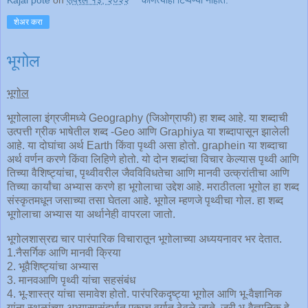
शेअर करा
भूगोल
भूगोल
भूगोलाला इंग्रजीमध्ये Geography (जिओग्राफी) हा शब्द आहे. या शब्दाची
उत्पत्ती ग्रीक भाषेतील शब्द -Geo आणि Graphiya या शब्दापासून झालेली
आहे. या दोघांचा अर्थ Earth किंवा पृथ्वी असा होतो. graphein या शब्दाचा
अर्थ वर्णन करणे किंवा लिहिणे होतो. यो दोन शब्दांचा विचार केल्यास पृथ्वी आणि
तिच्या वैशिष्ट्यांचा, पृथ्वीवरील जैवविविधतेचा आणि मानवी उत्क्रांतीचा आणि
तिच्या कार्यांचा अभ्यास करणे हा भूगोलाचा उद्देश आहे. मराठीतला भूगोल हा शब्द
संस्कृतमधून जसाच्या तसा घेतला आहे. भूगोल म्हणजे पृथ्वीचा गोल. हा शब्द
भूगोलाचा अभ्यास या अर्थानेही वापरला जातो.
भूगोलशास्रद्य चार पारंपारिक विचारातून भूगोलाच्या अध्ययनावर भर देतात.
1.नैसर्गिक आणि मानवी क्रिया
2. भूवैशिष्ट्यांचा अभ्यास
3. मानवआणि पृथ्वी यांचा सहसंबंध
4. भू-शास्त्र यांचा समावेश होतो. पारंपरिकदृष्ट्या भूगोल आणि भू-वैज्ञानिक
यांना स्थळांच्या अभ्यासासंदर्भात एकाच वर्गात ठेवले जाते. जरी भू-वैज्ञानिक हे