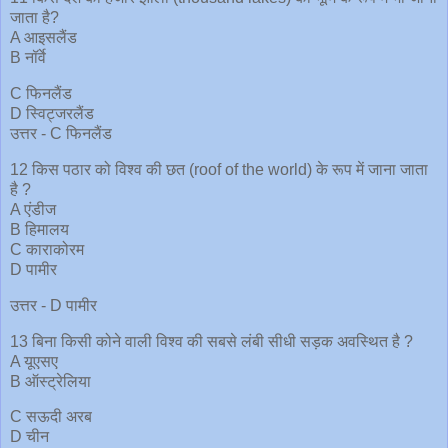
जाता है?
A आइसलैंड
B नॉर्वे
C फिनलैंड
D स्विट्जरलैंड
उत्तर - C फिनलैंड
12 किस पठार को विश्व की छत (roof of the world) के रूप में जाना जाता
है ?
A एंडीज
B हिमालय
C काराकोरम
D पामीर
उत्तर - D पामीर
13 बिना किसी कोने वाली विश्व की सबसे लंबी सीधी सड़क अवस्थित है ?
A यूएसए
B ऑस्ट्रेलिया
C सऊदी अरब
D चीन