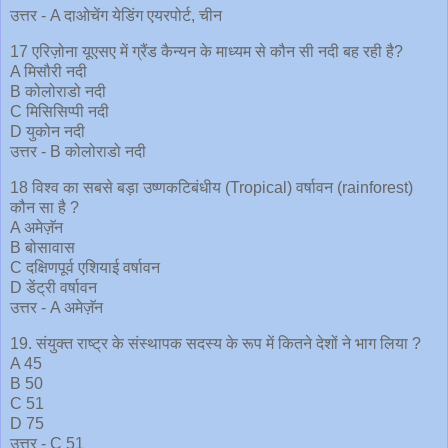
उत्तर - A दाओचेंग येडिंग एयरपोर्ट, चीन
17 एरिज़ोना यूएसए में ग्रैंड कैन्यन के माध्यम से कौन सी नदी बह रही है?
A मिसौरी नदी
B कोलोराडो नदी
C मिसिसिप्पी नदी
D युकोन नदी
उत्तर - B कोलोराडो नदी
18 विश्व का सबसे बड़ा उष्णकटिबंधीय (Tropical) वर्षावन (rainforest)
कौन सा है ?
A अमेज़ॅन
B बोसावास
C दक्षिणपूर्व एशियाई वर्षावन
D डेंट्री वर्षावन
उत्तर - A अमेज़ॅन
19. संयुक्त राष्ट्र के संस्थापक सदस्य के रूप में कितने देशों ने भाग लिया ?
A 45
B 50
C 51
D 75
उत्तर - C 51