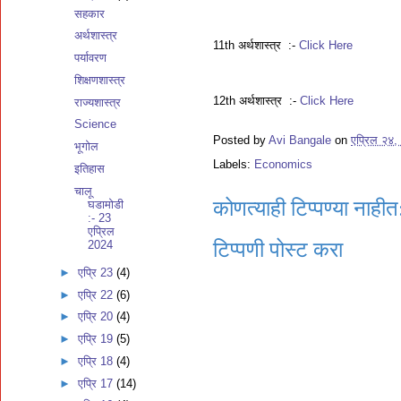
सहकार
अर्थशास्त्र
11th अर्थशास्त्र :-
Click Here
पर्यावरण
शिक्षणशास्त्र
12th अर्थशास्त्र :-
Click Here
राज्यशास्त्र
Science
Posted by
Avi Bangale
on
एप्रिल २४,
भूगोल
Labels:
Economics
इतिहास
चालू
कोणत्याही टिप्पण्‍या नाहीत
घडामोडी
:- 23
एप्रिल
2024
टिप्पणी पोस्ट करा
►
एप्रि 23
(4)
►
एप्रि 22
(6)
►
एप्रि 20
(4)
►
एप्रि 19
(5)
►
एप्रि 18
(4)
►
एप्रि 17
(14)