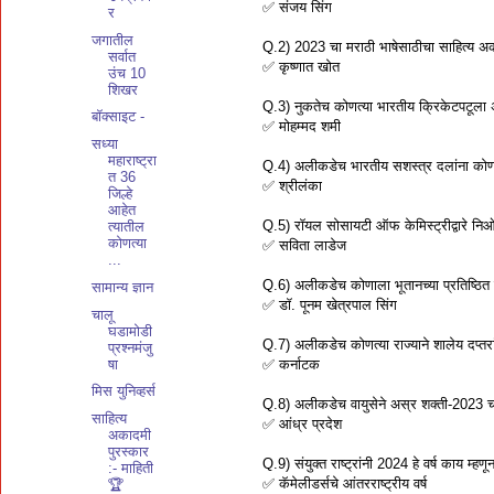
✅ संजय सिंग
र
जगातील
Q.2) 2023 चा मराठी भाषेसाठीचा साहित्य अ
सर्वात
✅ कृष्णात खोत
उंच 10
शिखर
Q.3) नुकतेच कोणत्या भारतीय क्रिकेटपटूला 
बॉक्साइट -
✅ मोहम्मद शमी
सध्या
महाराष्ट्रा
Q.4) अलीकडेच भारतीय सशस्त्र दलांना कोणत
त 36
✅ श्रीलंका
जिल्हे
आहेत
Q.5) रॉयल सोसायटी ऑफ केमिस्ट्रीद्वारे न
त्यातील
कोणत्या
✅ सविता लाडेज
...
Q.6) अलीकडेच कोणाला भूतानच्या प्रतिष्ठित
सामान्य ज्ञान
✅ डॉ. पूनम खेत्रपाल सिंग
चालू
घडामोडी
Q.7) अलीकडेच कोणत्या राज्याने शालेय दप्तर
प्रश्नमंजु
षा
✅ कर्नाटक
मिस युनिव्हर्स
Q.8) अलीकडेच वायुसेने अस्र शक्ती-2023 च
साहित्य
✅ आंध्र प्रदेश
अकादमी
पुरस्कार
Q.9) संयुक्त राष्ट्रांनी 2024 हे वर्ष काय म्ह
:- माहिती
✅ कॅमेलीडर्सचे आंतरराष्ट्रीय वर्ष
🏆