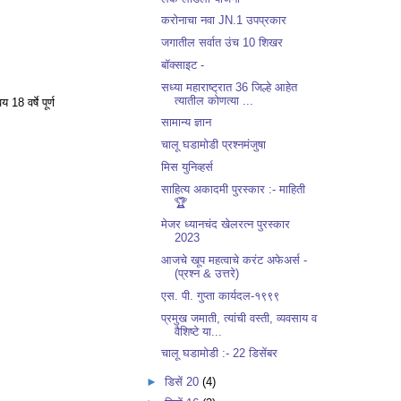
करोनाचा नवा JN.1 उपप्रकार
जगातील सर्वात उंच 10 शिखर
बॉक्साइट -
सध्या महाराष्ट्रात 36 जिल्हे आहेत
त्यातील कोणत्या ...
8 वर्षे पूर्ण
सामान्य ज्ञान
चालू घडामोडी प्रश्नमंजुषा
मिस युनिव्हर्स
साहित्य अकादमी पुरस्कार :- माहिती
🏆
मेजर ध्यानचंद खेलरत्न पुरस्कार
2023
आजचे खूप महत्वाचे करंट अफेअर्स -
(प्रश्न & उत्तरे)
एस. पी. गुप्ता कार्यदल-१९९९
प्रमुख जमाती, त्यांची वस्ती, व्यवसाय व
वैशिष्टे या...
चालू घडामोडी :- 22 डिसेंबर
►
डिसें 20
(4)