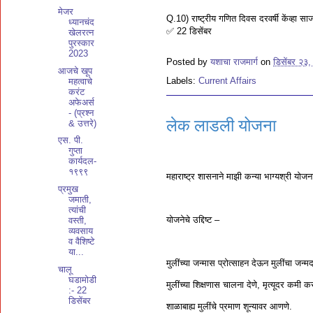
मेजर
Q.10) राष्ट्रीय गणित दिवस दरवर्षी केंव्हा 
ध्यानचंद
✅ 22 डिसेंबर
खेलरत्न
पुरस्कार
2023
Posted by
यशाचा राजमार्ग
on
डिसेंबर २३
आजचे खूप
Labels:
Current Affairs
महत्वाचे
करंट
अफेअर्स
- (प्रश्न
लेक लाडली योजना
& उत्तरे)
एस. पी.
गुप्ता
कार्यदल-
१९९९
महाराष्ट्र शासनाने माझी कन्या भाग्यश्री य
प्रमुख
जमाती,
त्यांची
योजनेचे उद्दिष्ट –
वस्ती,
व्यवसाय
व वैशिष्टे
या...
मुलींच्या जन्मास प्रोत्साहन देऊन मुलींचा जन्म
चालू
घडामोडी
मुलींच्या शिक्षणास चालना देणे, मृत्यूदर कमी
:- 22
डिसेंबर
शाळाबाह्य मुलींचे प्रमाण शून्यावर आणणे.