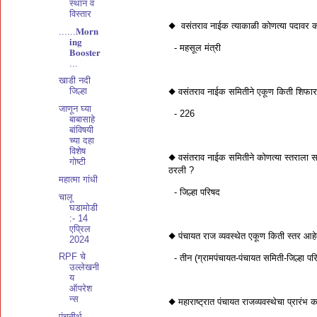
स्थान व
विस्तार
◆ वसंतराव नाईक त्याकाळी कोणत्या पदावर का
......𝐌𝐨𝐫𝐧
𝐢𝐧𝐠
- महसूल मंत्री
𝐁𝐨𝐨𝐬𝐭𝐞𝐫
...
खाडी नदी
जिल्हा
◆ वसंतराव नाईक समितीने एकूण किती शिफारसी
जाणून घ्या
- 226
बाबासाहे
बांविषयी
च्या दहा
विशेष
◆ वसंतराव नाईक समितीने कोणत्या स्तराला सर्व
गोष्टी
ठरली ?
महात्मा गांधी
- जिल्हा परिषद
चालू
घडामोडी
:- 14
एप्रिल
◆ पंचायत राज व्यवस्थेत एकूण किती स्तर आह
2024
RPF चे
- तीन (ग्रामपंचायत-पंचायत समिती-जिल्हा पर
उल्लेखनी
य
ऑपरेश
न्स
◆ महाराष्ट्रात पंचायत राजव्यवस्थेचा प्रारंभ
पंचतीर्थ