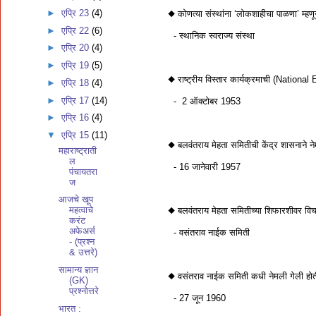
►
एप्रि 23
(4)
◆ कोणत्या संस्थांना ‘लोकशाहीचा पाळणा’ म्
►
एप्रि 22
(6)
- स्थानिक स्वराज्य संस्था
►
एप्रि 20
(4)
►
एप्रि 19
(5)
◆ राष्ट्रीय विस्तार कार्यक्रमाची (Natio
►
एप्रि 18
(4)
►
एप्रि 17
(14)
- 2 ऑक्टोबर 1953
►
एप्रि 16
(4)
▼
एप्रि 15
(11)
◆ बलवंतराय मेहता समितीची केंद्र शासनाने 
महाराष्ट्राती
ल
- 16 जानेवारी 1957
पंचायतरा
ज
आजचे खूप
महत्वाचे
◆ बलवंतराय मेहता समितीच्या शिफारशीवर विच
करंट
अफेअर्स
- वसंतराव नाईक समिती
- (प्रश्न
& उत्तरे)
सामान्य ज्ञान
◆ वसंतराव नाईक समिती कधी नेमली गेली होत
(GK)
प्रश्नोत्तरे
- 27 जून 1960
भारत :