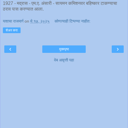
1927 - मद्रास - एम.ए. अंसारी - सायमन कमिशनवर बहिष्कार टाकण्याचा
ठराव पास करण्यात आला.
यशाचा राजमार्ग
on
मे १७, २०२५
कोणत्याही टिप्पण्‍या नाहीत:
शेअर करा
‹
›
मुख्यपृष्ठ
वेब आवृत्ती पहा