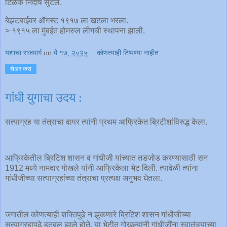
टिळक निर्दोष सुटले.
बेझंटबाईवर ऑगस्ट १९१७ ला खटला भरला.
> १९१५ ला मुंबईत होमरुल लीगची स्थापना झाली.
यशाचा राजमार्ग
on
मे १७, २०२५
कोणत्याही टिप्पण्‍या नाहीत:
शेअर करा
गांधी युगाचा उदय :
सत्याग्रह या तंत्राचा वापर त्यांनी प्रथम आफ्रिकेत ब्रिटीशांविरुद्ध केला.
आफ्रिकेतील ब्रिटिश शासन व गांधीजी यांच्यात तडजोड करण्यासाठी सन
1912 मध्ये नामदार गोखले यांनी आफ्रिकेला भेट दिली. त्यावेळी त्यांना
गांधीजीच्या सत्याग्रहांच्या तंत्राचा प्रत्यक्ष अनुभव घेतला.
जगातील कोणत्याही शक्तिपुढे न झुकणारे ब्रिटिश शासन गांधीजीच्या
सत्याग्रहापुढे हतबल झाले होते. या भेटीत गोखल्यांनी गांधीजींना स्वातंत्र्याच्या