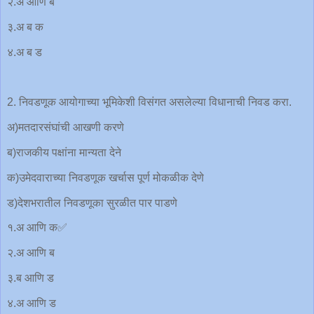
२.अ आणि ब
३.अ ब क
४.अ ब ड
2. निवडणूक आयोगाच्या भूमिकेशी विसंगत असलेल्या विधानाची निवड करा.
अ)मतदारसंघांची आखणी करणे
ब)राजकीय पक्षांना मान्यता देने
क)उमेदवाराच्या निवडणूक खर्चास पूर्ण मोकळीक देणे
ड)देशभरातील निवडणूका सुरळीत पार पाडणे
१.अ आणि क✅
२.अ आणि ब
३.ब आणि ड
४.अ आणि ड