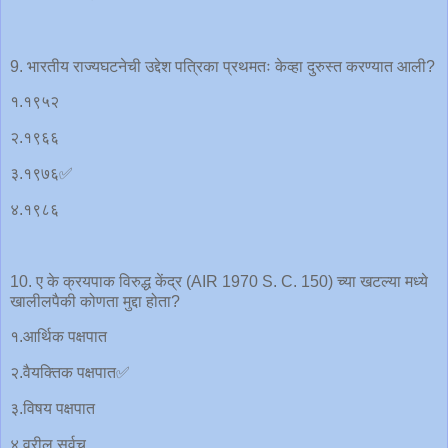
9. भारतीय राज्यघटनेची उद्देश पत्रिका प्रथमतः केव्हा दुरुस्त करण्यात आली?
१.१९५२
२.१९६६
३.१९७६✅
४.१९८६
10. ए के क्रयपाक विरुद्ध केंद्र (AIR 1970 S. C. 150) च्या खटल्या मध्ये
खालीलपैकी कोणता मुद्दा होता?
१.आर्थिक पक्षपात
२.वैयक्तिक पक्षपात✅
३.विषय पक्षपात
४.वरील सर्वच