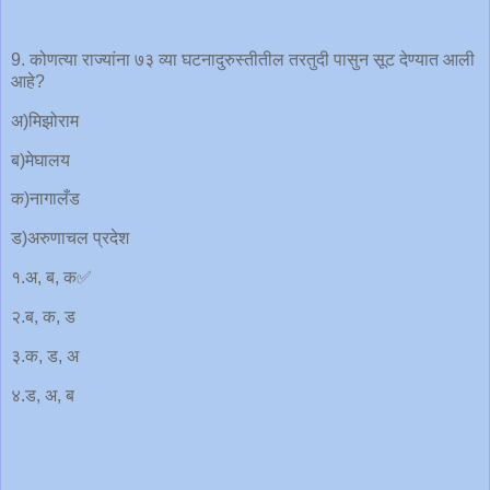
9. कोणत्या राज्यांना ७३ व्या घटनादुरुस्तीतील तरतुदी पासुन सूट देण्यात आली
आहे?
अ)मिझोराम
ब)मेघालय
क)नागालँड
ड)अरुणाचल प्रदेश
१.अ, ब, क✅
२.ब, क, ड
३.क, ड, अ
४.ड, अ, ब