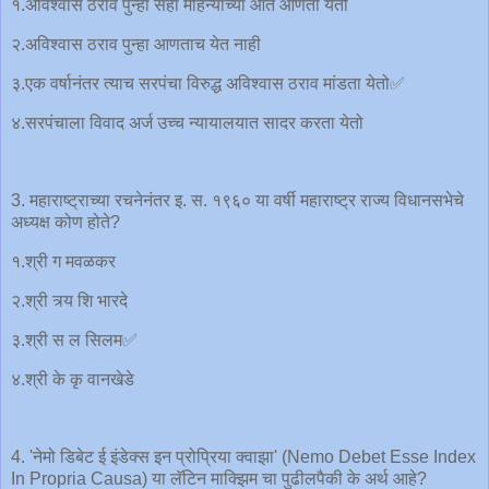
१.अविश्वास ठराव पुन्हा सहा महिन्यांच्या आत आणता येतो
२.अविश्वास ठराव पुन्हा आणताच येत नाही
३.एक वर्षानंतर त्याच सरपंचा विरुद्ध अविश्वास ठराव मांडता येतो✅
४.सरपंचाला विवाद अर्ज उच्च न्यायालयात सादर करता येतो
3. महाराष्ट्राच्या रचनेनंतर इ. स. १९६० या वर्षी महाराष्ट्र राज्य विधानसभेचे
अध्यक्ष कोण होते?
१.श्री ग मवळकर
२.श्री त्र्य शि भारदे
३.श्री स ल सिलम✅
४.श्री के कृ वानखेडे
4. 'नेमो डिबेट ई इंडेक्स इन प्रोप्रिया क्वाझा' (Nemo Debet Esse Index
In Propria Causa) या लॅटिन माक्झिम चा पुढीलपैकी के अर्थ आहे?