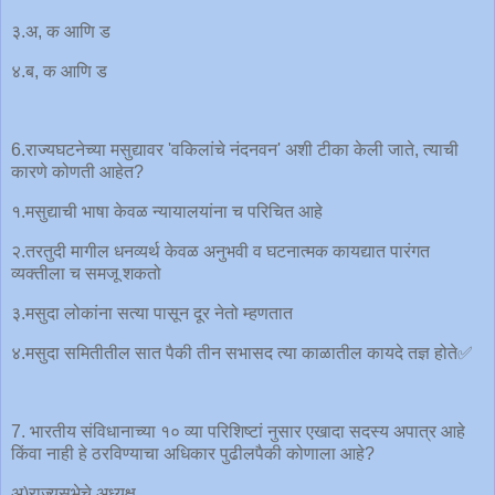
३.अ, क आणि ड
४.ब, क आणि ड
6.राज्यघटनेच्या मसुद्यावर 'वकिलांचे नंदनवन' अशी टीका केली जाते, त्याची
कारणे कोणती आहेत?
१.मसुद्याची भाषा केवळ न्यायालयांना च परिचित आहे
२.तरतुदी मागील धनव्यर्थ केवळ अनुभवी व घटनात्मक कायद्यात पारंगत
व्यक्तीला च समजू शकतो
३.मसुदा लोकांना सत्या पासून दूर नेतो म्हणतात
४.मसुदा समितीतील सात पैकी तीन सभासद त्या काळातील कायदे तज्ञ होते✅
7. भारतीय संविधानाच्या १० व्या परिशिष्टां नुसार एखादा सदस्य अपात्र आहे
किंवा नाही हे ठरविण्याचा अधिकार पुढीलपैकी कोणाला आहे?
अ)राज्यसभेचे अध्यक्ष