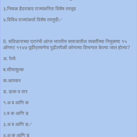
३.निव्वळ हैदराबाद राज्यकरिता विशेष तरतूद
४.विविध राज्यांकर्ता विशेष तरतुदी✅
8. संविधानाच्या प्रारंभी आंग्ल भारतीय समाजातील व्यक्तींच्या नियुक्त्या १५
ऑगस्ट १९४७ पूर्वीप्रमाणेच पुढीलपैकी कोणत्या विभागात केल्या जात होत्या?
अ. रेल्वे
ब.सीमाशुल्क
क.आयकर
ड. डाक व तार
१.अ ब आणि क
२.ब क आणि ड
३.अ ब आणि ड✅
४.अ क आणि ड