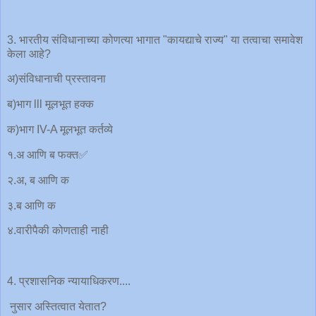
3. भारतीय संविधानाच्या कोणत्या भागात "कायद्याचे राज्य" या तत्वाचा समावेश
केला आहे?
अ)संविधानाची प्रस्तावना
ब)भाग lll मूलभूत हक्क
क)भाग IV-A मूलभूत कर्तव्ये
१.अ आणि ब फक्त✅
२.अ, ब आणि क
३.ब आणि क
४.वारीपैकी कोणताही नाही
4. प्रशासनिक न्यायाधिकरण....
नुसार अस्तित्वात येतात?