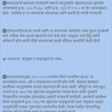
🅾️वाकाटकांचे महत्त्वाचे राजघराणे म्हणजे चालुक्यांचे. महाराष्ट्राचा भूप्रदेश
त्यांच्याकडे इ.स. ५५० ते ७६० आणि इ.स. ९७३ ते ११८० या दोन कालखंडांत
होता. जयसिंह हा या घराण्याचा संस्थापक आणि बदामी ही त्याची राजधानी.
🅾️त्रैमहाराष्ट्रिकाचा स्वामी आणि या घराण्याचा सर्वश्रेष्ठ राजा दुसरा पुलकेशी
याने नाशिक येथे आपले महत्त्वाचे ठाणे केले होते. चालुक्य राजे हिंदू धर्माचे
अभिमानी होते त्यांनी मंदिरे बांधण्याच्या कामी मौलिक कामगिरी केली होती.
🧩 वाकाटक, चालुक्य व राष्ट्रकूटांचा काळ..
🅾️वाकाटकांच्या(इस.२५०-५२५) राज्यात विदर्भ समाविष्ट झाला. या
कालखंडात कला, धर्म व तंत्रज्ञानात प्रगती होत गेली. सहाव्या शतकात
बदामीच्या चालुक्यांच्या हातात महाराष्ट्राची सत्ता आली. दंतिदुर्ग या राष्ट्रकूट
राजाने इ.स. ७५३ च्या सुमारास चालुक्यांचा पराभव केला आणि गुलबर्गा
जिल्ह्यातील मान्यखेत (मालखेड) आपली राजधानी बनविली. कल्याणी शाखेच्या
तैलप चालुक्याने इ.स. ९७३ च्या सुमारास राष्ट्कूटांची सत्ता संपुष्टात आणून
चालुक्यांची राजवट दुसऱ्यांदा प्रस्थापित केली. वेरूळ येथील जगप्रसिद्ध
कैलास लेणे हे पहिला कृष्ण या राष्ट्रकूट राजाने बांधले.