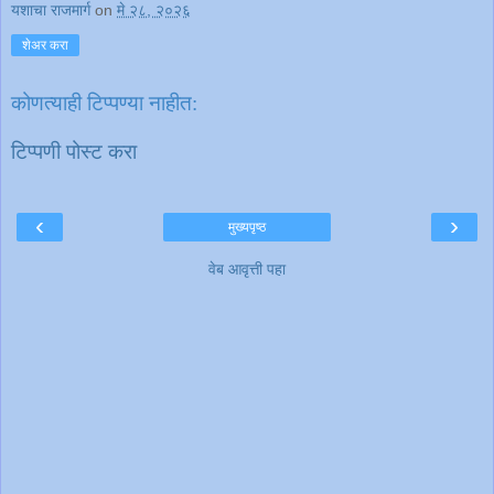
यशाचा राजमार्ग
on
मे २८, २०२६
शेअर करा
कोणत्याही टिप्पण्‍या नाहीत:
टिप्पणी पोस्ट करा
‹
›
मुख्यपृष्ठ
वेब आवृत्ती पहा